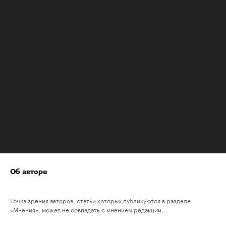
обязательным выездом техника из БТИ для
осмотра дома.
- Что вы посоветуете наследникам,
столкнувшимся с оформлением наследства, с
чего начать, ваше напутствие?
- Собрать все документы, не затягивать с
подачей заявления нотариусу и, для того чтобы
оформление наследства не заняло годы,
обратиться к специалистам в этой сфере.
Юридическая компания "Экспресс
Наследство"
Об авторе
Точка зрения авторов, статьи которых публикуются в разделе
«Мнения», может не совпадать с мнением редакции.