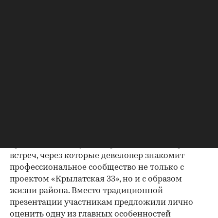
Фото: Пресс-служба СЗ «Сияние»
Девелопер СЗ «Сияние» провел в Крылатском
спортивный день для владельцев агентств
недвижимости, брокеров премиального
сегмента, блогеров и лидеров мнений отрасли.
Мероприятие состоялось в Paris Saint-Germain
Academy Russia у Гребного канала и собрало 50
гостей.
Sport Wellness Day стал продолжением серии
встреч, через которые девелопер знакомит
профессиональное сообщество не только с
проектом «Крылатская 33», но и с образом
жизни района. Вместо традиционной
презентации участникам предложили лично
оценить одну из главных особенностей