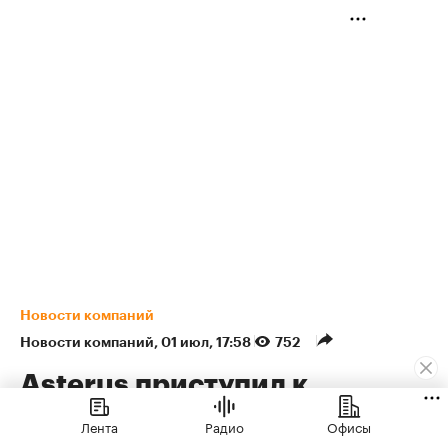
Новости компаний
Новости компаний
⁠,
01 июл, 17:58
752
Asterus приступил к
развитию территории
Лента
Радио
Офисы
бывшего завода «Кристалл»