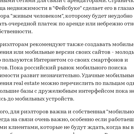
ными сетями для связи с арендаторами. Странич
ца недвижимости в "Фейсбуке" сделает его в глаза
ора "живым человеком", которому будет неудобно
ть очередной платеж по аренде или небрежно отн
обственности.
w риэлторам рекомендуют также создавать мобиль
ния или мобильные версии своих сайтов - молод
 пользуются Интернетом со своих смартфонов и
ов. Пока российский рынок мобильного поиска
мости развит незначительно. Удачные мобильны
ния real estate можно перечислить по пальцам од
большие базы с дружелюбным интерфейсом пока н
сь до мобильных устройств.
ого, для риэлторов важна и собственная "мобильнос
егда на связи очень важно, особенно если работаеш
и клиентами, которые не будут ждать, когда вы 