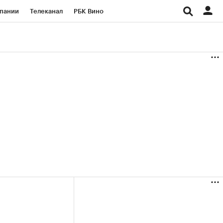
пании
Телеканал
РБК Вино
ациональные проекты
Город
аншизы
Газета
ка
Бизнес