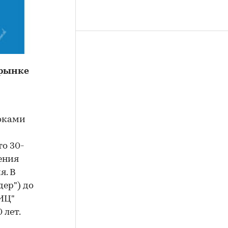
 рынке
роками
то 30-
ения
я. В
ер") до
МИЦ"
 лет.