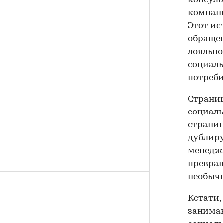
консуль
компани
Этот ис
обращен
лояльно
социаль
потреби
Страниц
социаль
страниц
дублиру
менедже
превращ
необычн
Кстати,
занимаю