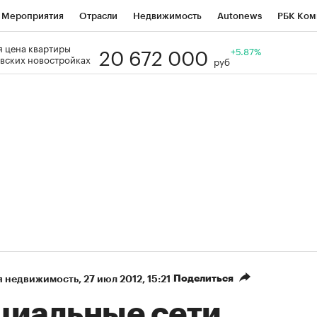
Мероприятия
Отрасли
Недвижимость
Autonews
РБК Ком
20 672 000
 цена квартиры
Образование
РБК Курсы
РБК Life
Тренды
+5.87%
Визионеры
Н
вских новостройках
руб
Дискуссионный клуб
Исследования
Кредитные рейтинги
Фр
Спецпроекты
Проверка контрагентов
Политика
Экономи
к наличной валюты
Поделиться
я недвижимость
⁠,
27 июл 2012, 15:21
циальные сети