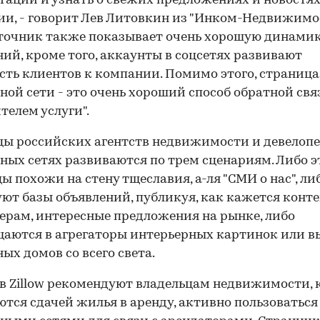
тации и узнать о свежих предложениях и новостя
и, - говорит Лев Литовкин из "Инком-Недвижимос
точник также показывает очень хорошую динами
ий, кроме того, аккаунты в соцсетях развивают
сть клиентов к компании. Помимо этого, страница
ной сети - это очень хороший способ обратной свя
телем услуги".
ы российских агентств недвижимости и девелопе
ных сетях развиваются по трем сценариям. Либо э
ы похожи на стену тщеславия, а-ля "СМИ о нас", ли
ют базы объявлений, публикуя, как кажется конте
рам, интересные предложения на рынке, либо
аются в агрегаторы интерьерных картинок или в
ых домов со всего света.
 в Zillow рекомендуют владельцам недвижимости,
тся сдачей жилья в аренду, активно пользоваться