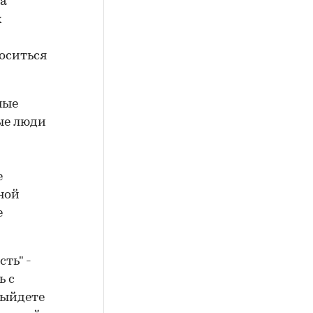
ка
х
оситься
ные
ые люди
е
ной
е
ть" -
ь с
выйдете