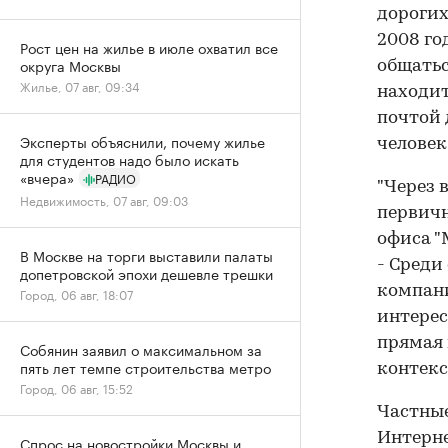
дорогих
2008 го
Рост цен на жилье в июле охватил все
округа Москвы
общатьс
Жилье, 07 авг, 09:34
находит
почтой 
Эксперты объяснили, почему жилье
человек.
для студентов надо было искать
«вчера»
РАДИО
"Через 
Недвижимость, 07 авг, 09:03
первичн
офиса "
В Москве на торги выставили палаты
- Среди
допетровской эпохи дешевле трешки
компани
Город, 06 авг, 18:07
интерес
прямая 
Собянин заявил о максимальном за
пять лет темпе строительства метро
контекс
Город, 06 авг, 15:52
Частные
Интерне
Спрос на новостройки Москвы и