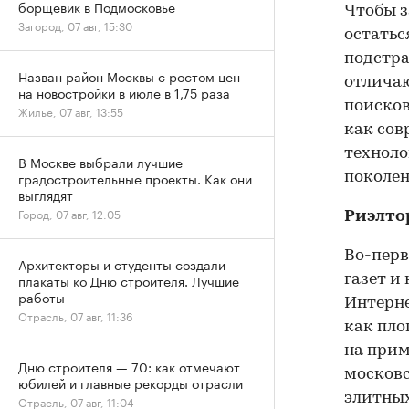
борщевик в Подмосковье
Чтобы з
Загород, 07 авг, 15:30
остатьс
подстра
Назван район Москвы с ростом цен
отличаю
на новостройки в июле в 1,75 раза
поисков
Жилье, 07 авг, 13:55
как сов
техноло
В Москве выбрали лучшие
градостроительные проекты. Как они
поколен
выглядят
Город, 07 авг, 12:05
Риэлто
Во-перв
Архитекторы и студенты создали
плакаты ко Дню строителя. Лучшие
газет и
работы
Интерне
Отрасль, 07 авг, 11:36
как пло
на прим
Дню строителя — 70: как отмечают
московс
юбилей и главные рекорды отрасли
элитных
Отрасль, 07 авг, 11:04