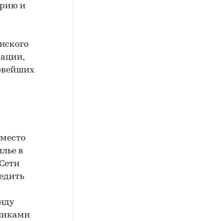
орию и
нского
дации,
новейших
вместо
лье в
 Сети
едить
нду
нниками