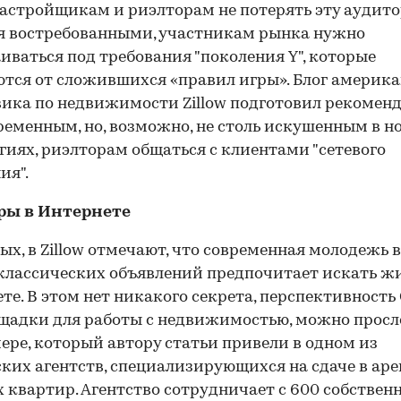
астройщикам и риэлторам не потерять эту аудит
я востребованными, участникам рынка нужно
иваться под требования "поколения Y", которые
тся от сложившихся «правил игры». Блог америка
ика по недвижимости Zillow подготовил рекомен
ременным, но, возможно, не столь искушенным в 
гиях, риэлторам общаться с клиентами "сетевого
ия".
ры в Интернете
ых, в Zillow отмечают, что современная молодежь 
 классических объявлений предпочитает искать жи
те. В этом нет никакого секрета, перспективность
щадки для работы с недвижимостью, можно просл
ере, который автору статьи привели в одном из
ких агентств, специализирующихся на сдаче в аре
 квартир. Агентство сотрудничает с 600 собстве