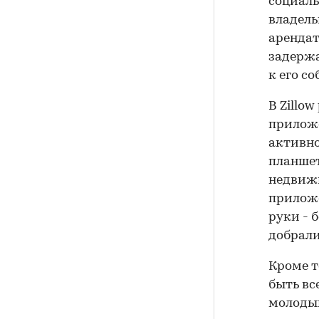
социаль
владель
арендат
задержа
к его с
В Zillo
приложе
активно
планшет
недвижи
приложе
руки - 
добрали
Кроме т
быть вс
молодым