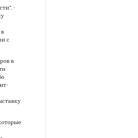
х
ти". -
ку
 в
зи с
ров в
ти
бо
нт-
ыставку
 которые