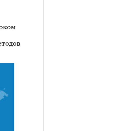
роком
етодов