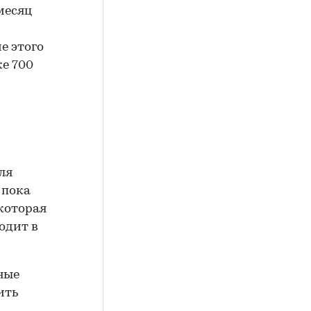
месяц
е этого
же 700
ля
 пока
которая
одит в
ные
ить