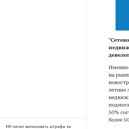
"Сетев
недвиж
девелоп
Именно 
на рынк
новостр
летние 
недвижи
подмоск
50% сос
более 5
ИИ начал выписывать штрафы за