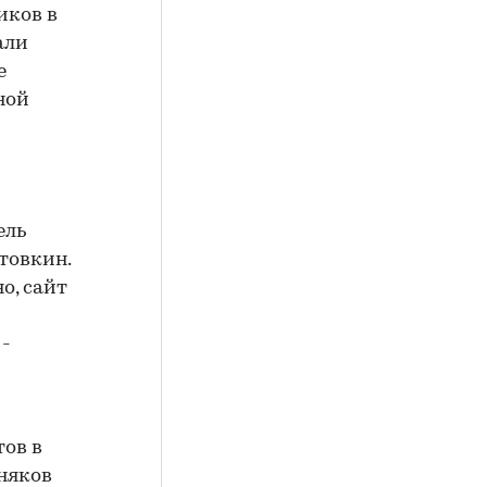
иков в
али
е
ной
ель
товкин.
о, сайт
 -
ов в
няков