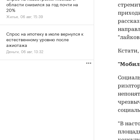
области снизился за год почти на
стремит
20%
приходи
Жилье, 06 авг, 15:39
рассказ
направл
Спрос на ипотеку в июле вернулся к
"лайков"
естественному уровню после
ажиотажа
Деньги, 06 авг, 13:32
Кстати, 
"Мобил
Социаль
риэлтор
непонят
чрезвыч
социаль
"В наст
площадк