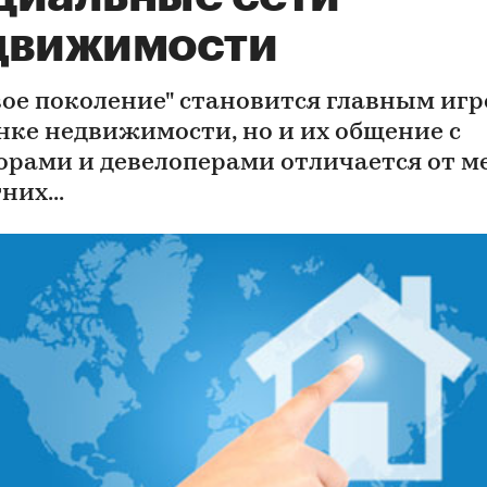
движимости
вое поколение" становится главным иг
нке недвижимости, но и их общение с
орами и девелоперами отличается от м
них...