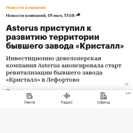
Новости компаний
Новости компаний
⁠,
01 июл, 17:58
Asterus приступил к
развитию территории
бывшего завода «Кристалл»
Инвестиционно-девелоперская
компания Asterus анонсировала старт
ревитализации бывшего завода
«Кристалл» в Лефортово
Проект предусматривает реставрацию и
приспособление к современному
Лента
Радио
Офисы
использованию объекта культурного
наследия — ансамбля Московского казенного
винного склада № 1 и создание
многофункционального комплекса общей