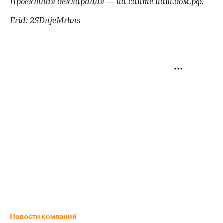
Проектная декларация — на сайте
наш.дом.рф
.
Erid: 2SDnjeMrhns
Новости компаний