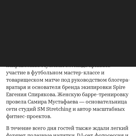
встреч, через которые девелопер знакомит
профессиональное сообщество не только с
проектом «Крылатская 33», но и с образом
жизни района. Вместо традиционной
презентации участникам предложили лично
оценить одну из главных особенностей
локации — развитую спортивную среду.
Программа включала два параллельных
направления. Мужская команда приняла
участие в футбольном мастер-классе и
товарищеском матче под руководством блогера-
вратаря и основателя бренда экипировки Spire
Евгения Спирякова. Женскую барре-тренировку
провела Самира Мустафаева — основательница
сети студий SM Stretching и автор масштабных
фитнес-проектов.
В течение всего дня гостей также ждали легкий
фуршет, полезные напитки, DJ-сет, фотосессия и