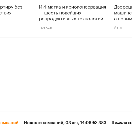
артиру без
ИИ-матка и криоконсервация
Дворецк
ствия
— шесть новейших
машине
репродуктивных технологий
с новым
Тренды
Авто
Поделить
компаний
Новости компаний
⁠,
03 авг, 14:06
383