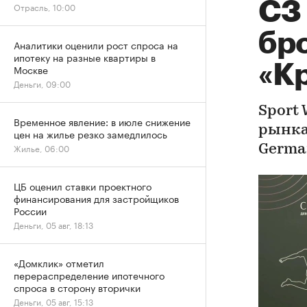
СЗ
Отрасль, 10:00
бр
Аналитики оценили рост спроса на
ипотеку на разные квартиры в
«К
Москве
Деньги, 09:00
Sport
Временное явление: в июле снижение
рынка
цен на жилье резко замедлилось
Жилье, 06:00
Germa
ЦБ оценил ставки проектного
финансирования для застройщиков
России
Деньги, 05 авг, 18:13
«Домклик» отметил
перераспределение ипотечного
спроса в сторону вторички
Деньги, 05 авг, 15:13