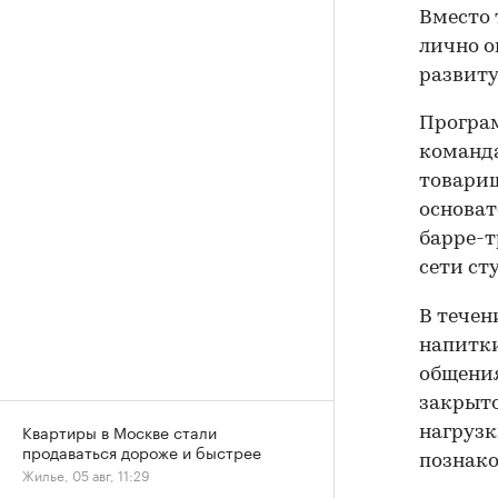
Вместо
лично о
развиту
Програм
команда
товарищ
основат
барре-т
сети ст
В течен
напитки
общения
закрыто
Квартиры в Москве стали
нагрузк
продаваться дороже и быстрее
познако
Жилье, 05 авг, 11:29