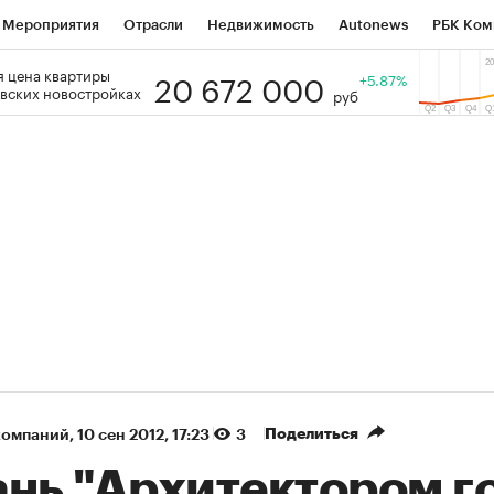
Мероприятия
Отрасли
Недвижимость
Autonews
РБК Ком
20 672 000
 цена квартиры
 РБК
РБК Образование
РБК Курсы
РБК Life
+5.87%
Тренды
Виз
вских новостройках
руб
ь
Крипто
РБК Бизнес-среда
Дискуссионный клуб
Исследо
зета
Спецпроекты СПб
Конференции СПб
Спецпроекты
кономика
Бизнес
Технологии и медиа
Финансы
Рынок на
(+87,54%)
(+30,43%)
 450
АФК «Система» ₽12
Купить
Ку
СБ к 29.07.27
прогноз БКС к 15.07.27
Поделиться
компаний
⁠,
10 сен 2012, 17:23
3
ань "Архитектором г