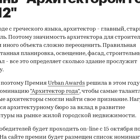
12"
оде с греческого языка, архитектор - главный, ста
ль. Поэтому значимость архитектора для строител
и иного объекта сложно переоценить. Правильная
танная планировка, освещение, фасад, строительн
л - все это определяет сколько здание прослужит
у.
 поэтому Премия
Urban Awards
решила в этом году
номинацию
"Архитектор года"
, чтобы самые талант
е архитекторы смогли найти свое признание. На
ся архитектурному бюро за вклад в развитие
туры на рынке жилой городской недвижимости.
обедителей будет проходить on-line с 15 октября по
 На сайте премии будет размещен список номинан