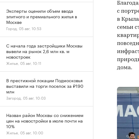
Благод
Эксперты оценили объем ввода
с портр
элитного и премиального жилья в
в Крыла
Москве
семьи с
Город, 05 авг, 10:53
квартир
повседн
С начала года застройщики Москвы
вывели на рынок 2,6 млн кв. м
инфраст
новостроек
природн
Жилье, 05 авг, 10:11
дома.
В престижной локации Подмосковья
выставили на торги поселок за ₽190
млн
Загород, 05 авг, 10:03
Назван район Москвы со снижением
цен на новостройки в июле почти на
10%
Жилье, 05 авг, 10:00