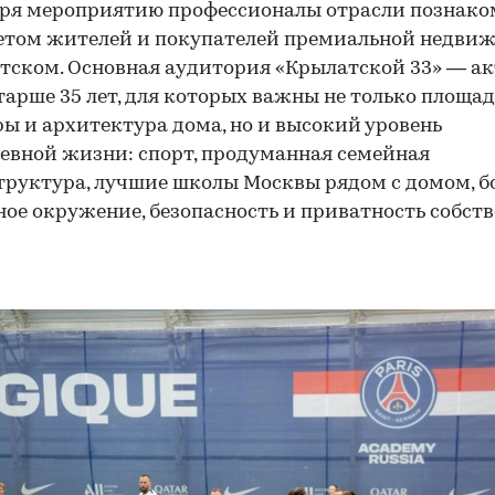
аря мероприятию профессионалы отрасли познако
етом жителей и покупателей премиальной недви
тском. Основная аудитория «Крылатской 33» — а
тарше 35 лет, для которых важны не только площад
ы и архитектура дома, но и высокий уровень
00:00
/
00:00
евной жизни: спорт, продуманная семейная
руктура, лучшие школы Москвы рядом с домом, б
ое окружение, безопасность и приватность собст