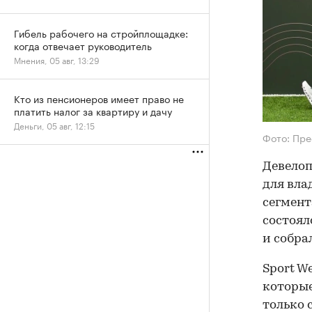
Гибель рабочего на стройплощадке:
когда отвечает руководитель
Мнения, 05 авг, 13:29
Кто из пенсионеров имеет право не
платить налог за квартиру и дачу
Деньги, 05 авг, 12:15
Фото: Пре
Девелоп
для вла
сегмент
состоял
и собрал
Sport W
которые
только 