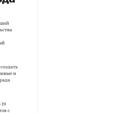
рший
ьства
ый
 создать
ливые и
града
 19
тов с