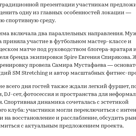
 традиционной презентации участникам предлож
ценить одну из главных особенностей локации —
ю спортивную среду.
ма включала два параллельных направления. Му
 приняла участие в футбольном мастер-классе и
еском матче под руководством блогера-вратаря 
еля бренда экипировки Spire Евгения Спирякова.
ренировку провела Самира Мустафаева — основа
удий SM Stretching и автор масштабных фитнес-пр
ие всего дня гостей также ждали легкий фуршет, п
, DJ-сет, фотосессия и пространства для неформал
. Спортивная динамика сочеталась с эстетикой
го клуба: участники могли переключиться с инте
и на восстановление и расслабление, обсудить рын
миться с актуальным предложением проекта.