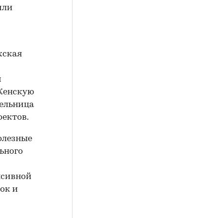
или
жская
и
 Женскую
тельница
оектов.
олезные
ьного
нсивной
ок и