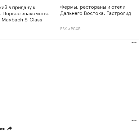
Фермы, рестораны и отели
ий в придачу к
Дальнего Востока. Гастрогид
. Первое знакомство
 Maybach S-Class
РБК и РСХБ
ся