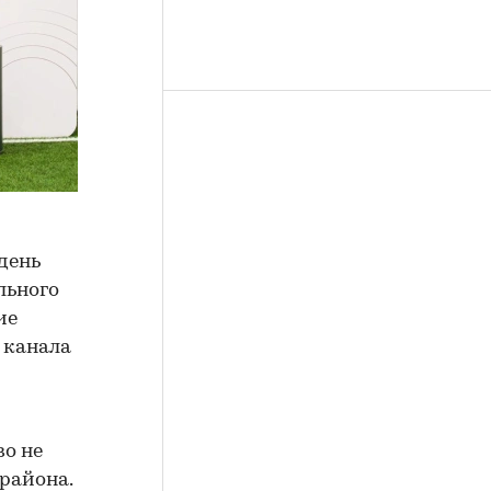
день
льного
ие
о канала
о не
 района.