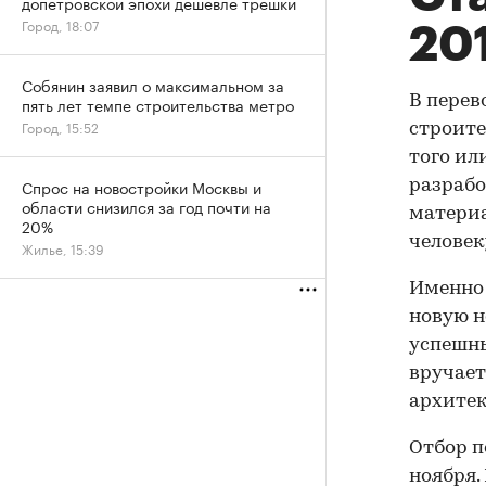
допетровской эпохи дешевле трешки
Город, 18:07
20
Собянин заявил о максимальном за
В перев
пять лет темпе строительства метро
Город, 15:52
строите
того ил
Спрос на новостройки Москвы и
разрабо
области снизился за год почти на
материа
20%
человек
Жилье, 15:39
Именно
новую 
успешны
вручает
архитек
Отбор п
ноября.