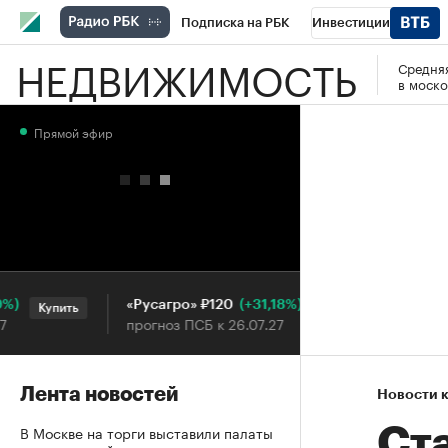
Подписка на РБК
Инвестиции
НЕДВИЖИМОСТЬ
Средняя
РБК Вино
Спорт
Школа управления
в моско
Национальные проекты
Город
Стил
Прямой эфир
Кредитные рейтинги
Франшизы
Га
Проверка контрагентов
Политика
Э
(+31,18%)
«Русагро» ₽120
Ozon ₽5
Купить
Купить
прогноз ПСБ к 26.07.27
прогноз П
Лента новостей
Новости 
В Москве на торги выставили палаты
Ст