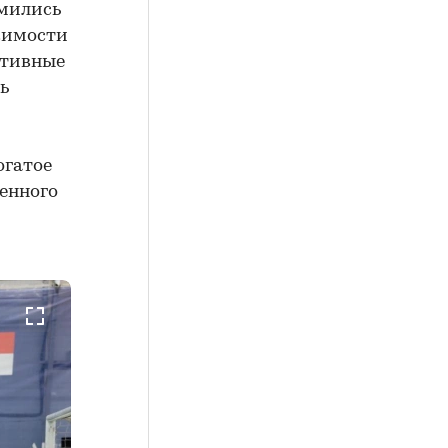
мились
жимости
ктивные
ь
огатое
венного