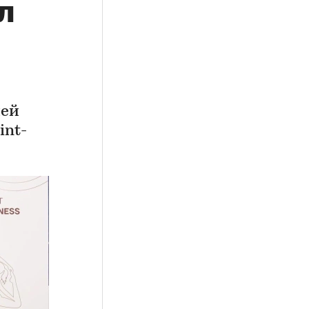
л
лей
int-