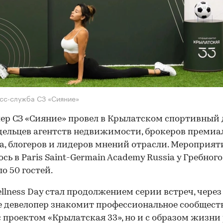
сс-служба СЗ «Сияние»
ер СЗ «Сияние» провел в Крылатском спортивный 
дельцев агентств недвижимости, брокеров премиа
а, блогеров и лидеров мнений отрасли. Мероприят
ось в Paris Saint-Germain Academy Russia у Гребног
о 50 гостей.
ellness Day стал продолжением серии встреч, через
 девелопер знакомит профессиональное сообществ
с проектом «Крылатская 33», но и с образом жизни