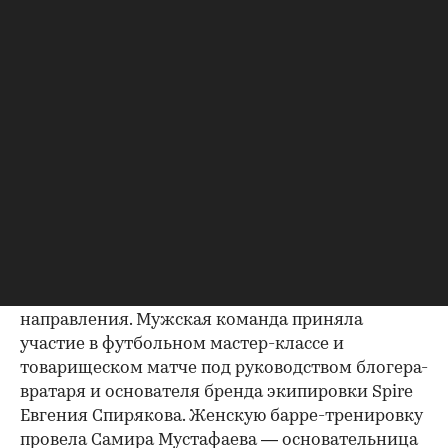
Мероприятие состоялось в Paris Saint-Germain
Academy Russia у Гребного канала и собрало 50
гостей.
Sport Wellness Day стал продолжением серии
встреч, через которые девелопер знакомит
профессиональное сообщество не только с
проектом «Крылатская 33», но и с образом
жизни района. Вместо традиционной
презентации участникам предложили лично
оценить одну из главных особенностей
локации — развитую спортивную среду.
Программа включала два параллельных
направления. Мужская команда приняла
участие в футбольном мастер-классе и
товарищеском матче под руководством блогера-
вратаря и основателя бренда экипировки Spire
Евгения Спирякова. Женскую барре-тренировку
провела Самира Мустафаева — основательница