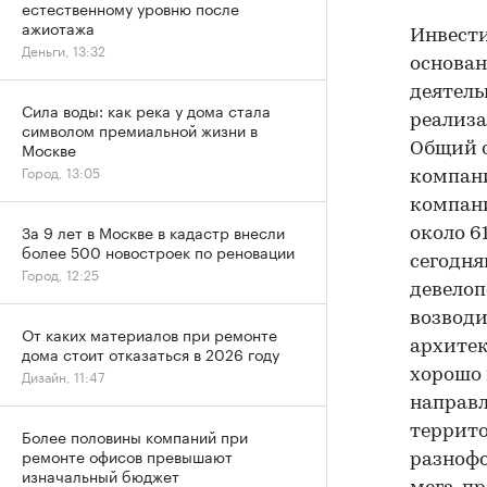
естественному уровню после
ажиотажа
Инвести
Деньги, 13:32
основан
деятель
Сила воды: как река у дома стала
реализа
символом премиальной жизни в
Москве
Общий о
Город, 13:05
компани
компани
За 9 лет в Москве в кадастр внесли
около 6
более 500 новостроек по реновации
сегодня
Город, 12:25
девелоп
возвод
От каких материалов при ремонте
архитек
дома стоит отказаться в 2026 году
Дизайн, 11:47
хорошо 
направл
террито
Более половины компаний при
ремонте офисов превышают
разноф
изначальный бюджет