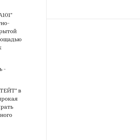
А101"
тно-
крытой
площадью
ж
ь -
СТЕЙТ" в
широкая
ирать
чного