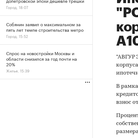
допетровской эпохи дешевле трешки
Город, 18:07
"Р
ко
Собянин заявил о максимальном за
пять лет темпе строительства метро
Город, 15:52
А1
Спрос на новостройки Москвы и
"АВГУР 
области снизился за год почти на
20%
корпуса
Жилье, 15:39
ипотечн
В рамка
кредито
взнос о
Процент
собстве
размера