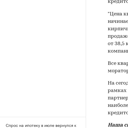
кредито
"Цена к
начинает
кирпичн
продаже
от 38,5
компани
Все ква
моратор
На сего
рамках 
партнер
наиболе
кредито
Спрос на ипотеку в июле вернулся к
Наша с