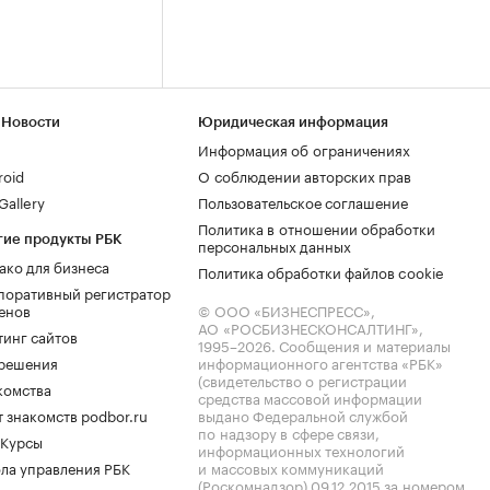
 Новости
Юридическая информация
Информация об ограничениях
roid
О соблюдении авторских прав
allery
Пользовательское соглашение
Политика в отношении обработки
гие продукты РБК
персональных данных
ако для бизнеса
Политика обработки файлов cookie
поративный регистратор
енов
© ООО «БИЗНЕСПРЕСС»,
АО «РОСБИЗНЕСКОНСАЛТИНГ»,
тинг сайтов
1995–2026
. Сообщения и материалы
.решения
информационного агентства «РБК»
(свидетельство о регистрации
комства
средства массовой информации
 знакомств podbor.ru
выдано Федеральной службой
по надзору в сфере связи,
 Курсы
информационных технологий
ла управления РБК
и массовых коммуникаций
(Роскомнадзор) 09.12.2015 за номером