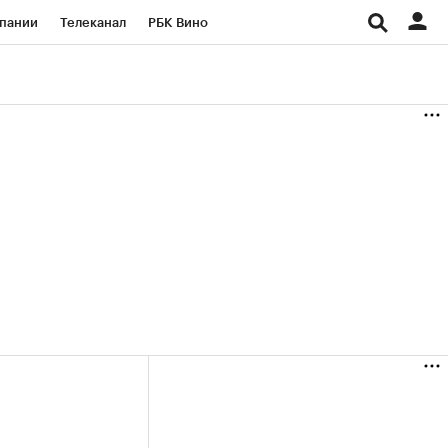
пании
Телеканал
РБК Вино
ациональные проекты
Город
аншизы
Газета
ка
Бизнес