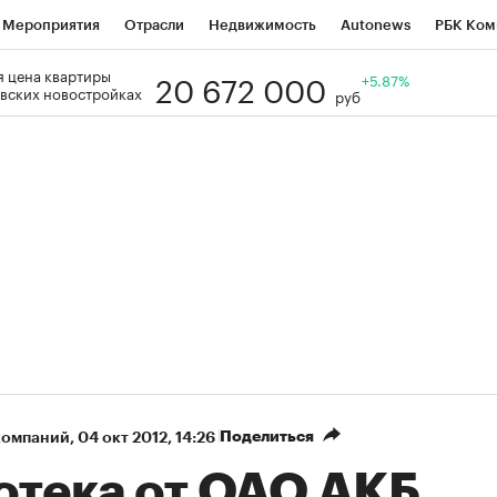
Мероприятия
Отрасли
Недвижимость
Autonews
РБК Ком
20 672 000
 цена квартиры
Образование
РБК Курсы
РБК Life
Тренды
+5.87%
Визионеры
Н
вских новостройках
руб
Дискуссионный клуб
Исследования
Кредитные рейтинги
Фр
Спецпроекты
Проверка контрагентов
Политика
Экономи
к наличной валюты
Поделиться
компаний
⁠,
04 окт 2012, 14:26
отека от ОАО АКБ