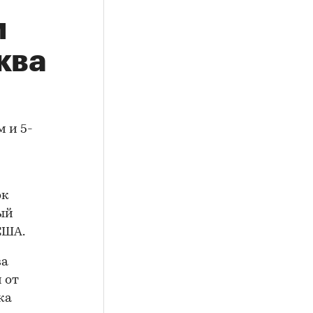
м
ква
 и 5-
ок
ный
США.
ва
 от
ка