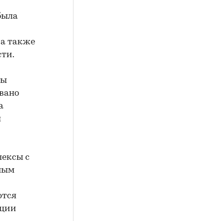
была
 а также
ти.
ты
вано
а
л
лексы с
тным
ются
пции