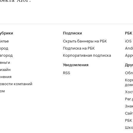
екта "А101".
убрики
Подписки
РБК
илье
Скрыть баннеры на РБК
iOS
ород
Подписка на РБК
And
агород
Корпоративная подписка
AppG
еньги
Уведомления
Дру
изайн
RSS
Обл
нения
Кор
овости компаний
дом
ом
Хос
Рег
Зна
Сайт
РБК
Шко