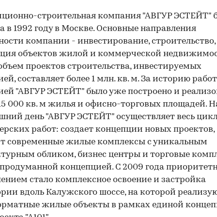
ционно-строительная компания "АВГУР ЭСТЕЙТ" 
а в 1992 году в Москве. Основные направления
ности компании - инвестирование, строительство,
ция объектов жилой и коммерческой недвижимос
бъем проектов строительства, инвестируемых
ей, составляет более 1 млн. кв. м. За историю рабо
ей "АВГУР ЭСТЕЙТ" было уже построено и реализо
15 000 кв. м жилья и офисно-торговых площадей. Н
шний день "АВГУР ЭСТЕЙТ" осуществляет весь цик
ерских работ: создает концепции новых проектов,
ит современные жилые комплексы с уникальным
турным обликом, бизнес центры и торговые комп
продуманной концепцией. С 2009 года приорите
ением стало комплексное освоение и застройка
рии вдоль Калужского шоссе, на которой реализу
орматные жилые объекты в рамках единой конце