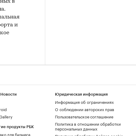
нных в
а.
иальная
форта и
акое
 Новости
Юридическая информация
Информация об ограничениях
roid
О соблюдении авторских прав
allery
Пользовательское соглашение
Политика в отношении обработки
гие продукты РБК
персональных данных
ако для бизнеса
Политика обработки файлов cookie