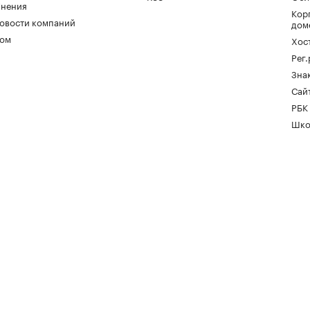
нения
Кор
овости компаний
дом
ом
Хос
Рег
Зна
Сайт
РБК
Шко