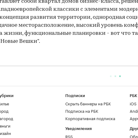
тавляет собой квартал домов бизнес-класса, реше
ападноевропейской классики с элементами модерн
концепция развития территории, однородная соц
удачное месторасположение, высокий уровень ком
а жизни, функциональные планировки - вот что т
"Новые Вешки".
убрики
Подписки
РБК
илье
Скрыть баннеры на РБК
iOS
ород
Подписка на РБК
And
агород
Корпоративная подписка
AppG
еньги
Уведомления
Дру
изайн
RSS
Обл