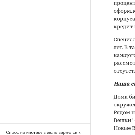
процент
оформле
корпуса
кредит в
Специал
лет. В 
каждого
рассмот
отсутст
Наша с
Дома би
окружен
Рядом н
Вешки" 
Новые В
Спрос на ипотеку в июле вернулся к