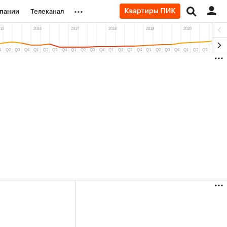
...
пании
Телеканал
ионеры
вания
личной валюты