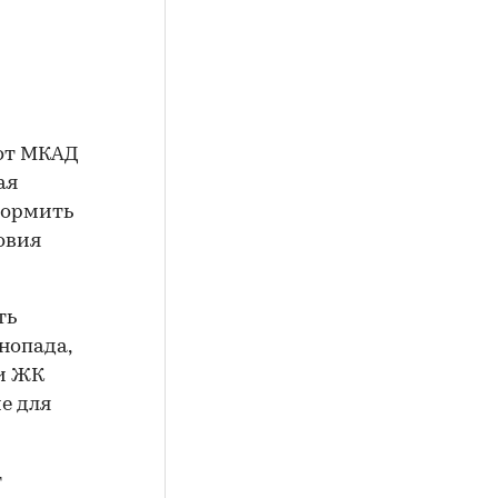
 от МКАД
ая
формить
овия
ть
нопада,
 и ЖК
е для
т