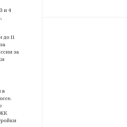
3 и 4
,
 до 11
 за
ссии за
ки
 в
оссе.
е
 ЖК
тройки