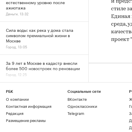
и предс
естественному уровню после
ажиотажа
стиле з
Деньги, 13:32
Единая 
среда, 
Сила воды: как река у дома стала
качеств
символом премиальной жизни в
проект 
Москве
Город, 13:05
За 9 лет в Москве в кадастр внесли
более 500 новостроек по реновации
Город, 12:25
От каких материалов при ремонте
РБК
Социальные сети
Р
дома стоит отказаться в 2026 году
О компании
ВКонтакте
Ж
Дизайн, 11:47
Контактная информация
Одноклассники
Г
Редакция
Telegram
З
Более половины компаний при
Размещение рекламы
Д
ремонте офисов превышают
Д
изначальный бюджет