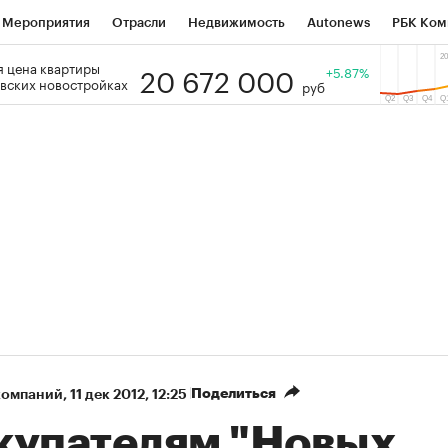
Мероприятия
Отрасли
Недвижимость
Autonews
РБК Ком
20 672 000
 цена квартиры
 РБК
РБК Образование
РБК Курсы
РБК Life
+5.87%
Тренды
Виз
вских новостройках
руб
ь
Крипто
РБК Бизнес-среда
Дискуссионный клуб
Исследо
зета
Спецпроекты СПб
Конференции СПб
Спецпроекты
кономика
Бизнес
Технологии и медиа
Финансы
Рынок на
Поделиться
компаний
⁠,
11 дек 2012, 12:25
купателям "Новых