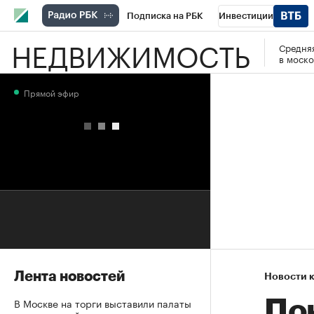
Подписка на РБК
Инвестиции
НЕДВИЖИМОСТЬ
Средняя
РБК Вино
Спорт
Школа управления
в моско
Национальные проекты
Город
Стил
Прямой эфир
Кредитные рейтинги
Франшизы
Га
Проверка контрагентов
Политика
Э
Лента новостей
Новости 
В Москве на торги выставили палаты
По