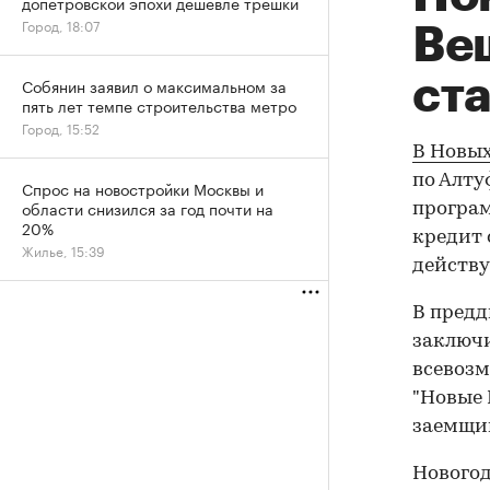
допетровской эпохи дешевле трешки
Город, 18:07
Ве
ста
Собянин заявил о максимальном за
пять лет темпе строительства метро
Город, 15:52
В Новых
по Алту
Спрос на новостройки Москвы и
области снизился за год почти на
програм
20%
кредит 
Жилье, 15:39
действу
В предд
заключи
всевозм
"Новые 
заемщик
Новогод