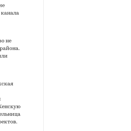
ие
о канала
о не
 района.
или
жская
и
 Женскую
тельница
оектов.