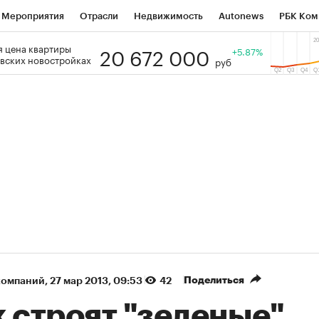
Мероприятия
Отрасли
Недвижимость
Autonews
РБК Ком
20 672 000
 цена квартиры
 РБК
РБК Образование
РБК Курсы
РБК Life
+5.87%
Тренды
Виз
вских новостройках
руб
ь
Крипто
РБК Бизнес-среда
Дискуссионный клуб
Исследо
зета
Спецпроекты СПб
Конференции СПб
Спецпроекты
кономика
Бизнес
Технологии и медиа
Финансы
Рынок на
(+88,16%)
(+33,36%)
 450
АФК «Система» ₽12
Купить
Ку
ПСБ к 29.07.27
прогноз БКС к 15.07.27
Поделиться
компаний
⁠,
27 мар 2013, 09:53
42
 строят "зеленые"