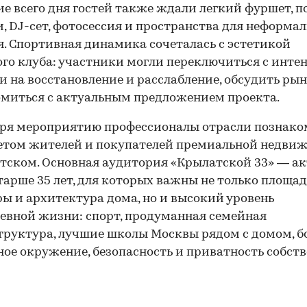
ие всего дня гостей также ждали легкий фуршет, п
, DJ-сет, фотосессия и пространства для неформал
. Спортивная динамика сочеталась с эстетикой
го клуба: участники могли переключиться с инте
и на восстановление и расслабление, обсудить рын
миться с актуальным предложением проекта.
аря мероприятию профессионалы отрасли познако
етом жителей и покупателей премиальной недви
тском. Основная аудитория «Крылатской 33» — а
тарше 35 лет, для которых важны не только площад
ы и архитектура дома, но и высокий уровень
00:00
/
00:00
евной жизни: спорт, продуманная семейная
руктура, лучшие школы Москвы рядом с домом, б
ое окружение, безопасность и приватность собст