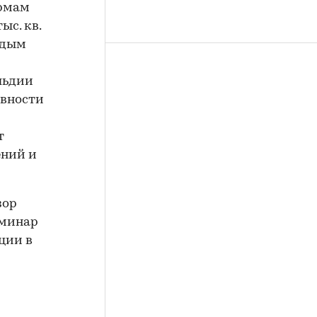
ормам
ыс. кв.
ждым
и
льдии
ивности
т
ений и
зор
еминар
ции в