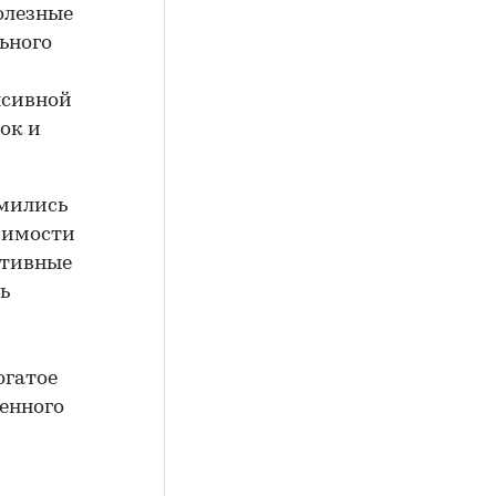
олезные
ьного
нсивной
ок и
мились
жимости
ктивные
ь
огатое
венного