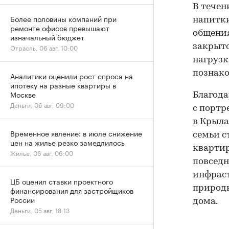
В течен
Более половины компаний при
напитки
ремонте офисов превышают
общения
изначальный бюджет
закрыто
Отрасль, 06 авг, 10:00
нагрузк
познако
Аналитики оценили рост спроса на
ипотеку на разные квартиры в
Москве
Благод
Деньги, 06 авг, 09:00
с портр
в Крыла
Временное явление: в июле снижение
семьи с
цен на жилье резко замедлилось
квартир
Жилье, 06 авг, 06:00
повседн
инфраст
ЦБ оценил ставки проектного
природн
финансирования для застройщиков
России
дома.
Деньги, 05 авг, 18:13