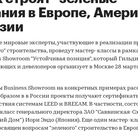
ния в Европе, Амер
Азии
 мировые эксперты, участвующие в реализации п
го" строительства, проведут мастер-классы в рамка
s Showroom "Устойчивая позиция", который Гильд
ющих и девелоперов организует в Москве 28 марта
 Business Showroom на конкретных примерах рас
бразом в в России проекты получают сертификат
ствия системам LEED и BREEAM. В частности, сост
класс генерального директора ЗАО "Саввинская-Сэ
ий Дом") Иори Эндо (Япония). Еще один мастер-кл
освящен вопросам "зеленого" строительство в Европ