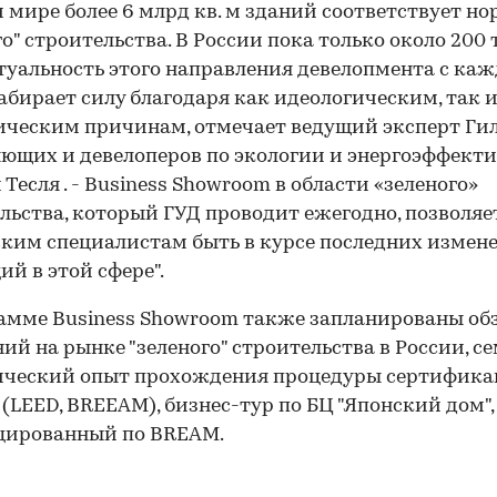
м мире более 6 млрд кв. м зданий соответствует н
го" строительства. В России пока только около 200 т
ктуальность этого направления девелопмента с ка
абирает силу благодаря как идеологическим, так 
ческим причинам, отмечает ведущий эксперт Ги
ющих и девелоперов по экологии и энергоэффект
 Тесля . - Business Showroom в области «зеленого»
льства, который ГУД проводит ежегодно, позволяе
ким специалистам быть в курсе последних измен
ий в этой сфере".
амме Business Showroom также запланированы об
ий на рынке "зеленого" строительства в России, с
ический опыт прохождения процедуры сертифика
 (LEED, BREEAM), бизнес-тур по БЦ "Японский дом",
цированный по BREAM.