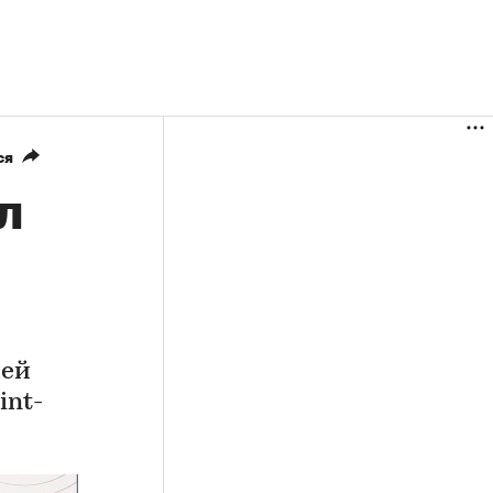
ся
л
лей
int-