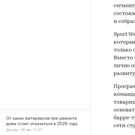
сегмент
состоял
и собрал
Sport W
которые
только 
Вместо
лично о
развиту
Програм
команда
товарищ
основат
От каких материалов при ремонте
барре-т
дома стоит отказаться в 2026 году
сети ст
Дизайн, 06 авг, 11:47