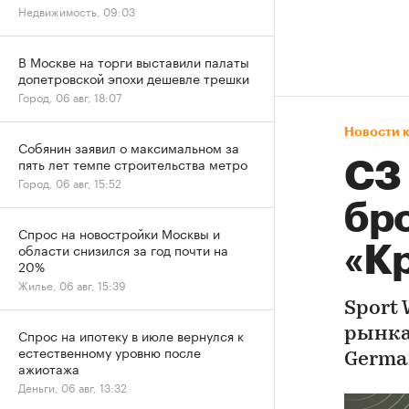
Недвижимость, 09:03
В Москве на торги выставили палаты
допетровской эпохи дешевле трешки
Город, 06 авг, 18:07
Новости 
Собянин заявил о максимальном за
пять лет темпе строительства метро
СЗ
Город, 06 авг, 15:52
бр
Спрос на новостройки Москвы и
области снизился за год почти на
«К
20%
Жилье, 06 авг, 15:39
Sport
рынка
Спрос на ипотеку в июле вернулся к
естественному уровню после
Germa
ажиотажа
Деньги, 06 авг, 13:32