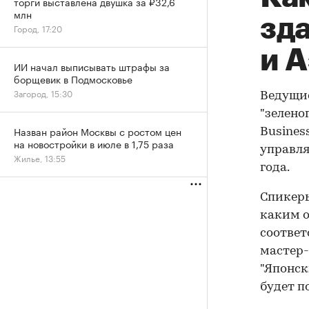
торги выставлена двушка за ₽32,6
млн
зда
Город, 17:20
и 
ИИ начал выписывать штрафы за
борщевик в Подмосковье
Загород, 15:30
Ведущие
"зелено
Назван район Москвы с ростом цен
Busines
на новостройки в июле в 1,75 раза
управля
Жилье, 13:55
года.
Спикеры
каким о
соответ
мастер-
"Японск
будет п