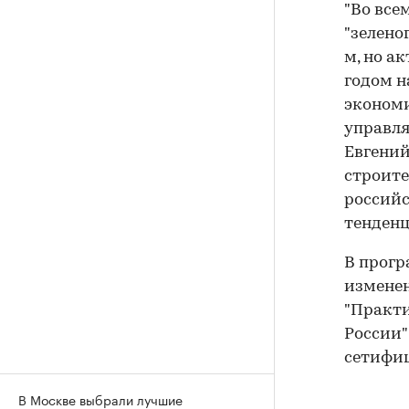
"Во все
"зелено
м, но а
годом н
экономи
управля
Евгений
строите
российс
тенденц
В прогр
изменен
"Практ
России"
сетифи
В Москве выбрали лучшие