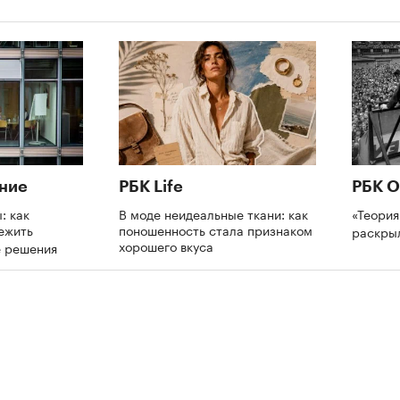
ние
РБК Life
РБК О
: как
В моде неидеальные ткани: как
«Теория
ежить
поношенность стала признаком
раскры
хорошего вкуса
е решения