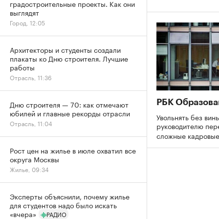
градостроительные проекты. Как они
выглядят
Город, 12:05
Архитекторы и студенты создали
плакаты ко Дню строителя. Лучшие
работы
Отрасль, 11:36
РБК Образова
Дню строителя — 70: как отмечают
юбилей и главные рекорды отрасли
Увольнять без вины
Отрасль, 11:04
руководителю пер
сложные кадровы
Рост цен на жилье в июле охватил все
округа Москвы
Жилье, 09:34
Эксперты объяснили, почему жилье
для студентов надо было искать
«вчера»
РАДИО