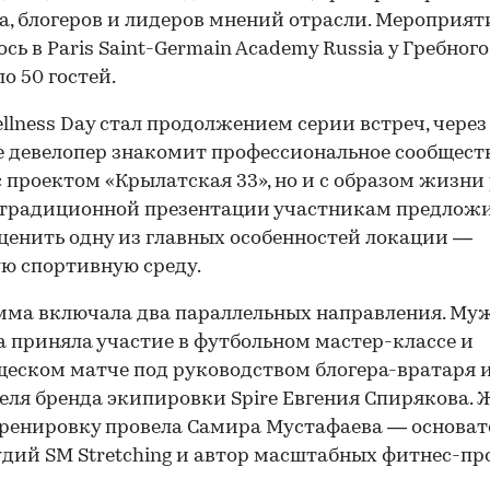
а, блогеров и лидеров мнений отрасли. Мероприят
ось в Paris Saint-Germain Academy Russia у Гребног
о 50 гостей.
ellness Day стал продолжением серии встреч, через
 девелопер знакомит профессиональное сообществ
с проектом «Крылатская 33», но и с образом жизни
 традиционной презентации участникам предлож
ценить одну из главных особенностей локации —
ю спортивную среду.
ма включала два параллельных направления. Му
 приняла участие в футбольном мастер-классе и
еском матче под руководством блогера-вратаря 
еля бренда экипировки Spire Евгения Спирякова.
ренировку провела Самира Мустафаева — основа
удий SM Stretching и автор масштабных фитнес-пр