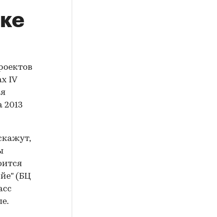
ике
роектов
х IV
ия
 2013
скажут,
ы
оится
йе" (БЦ
асс
е.