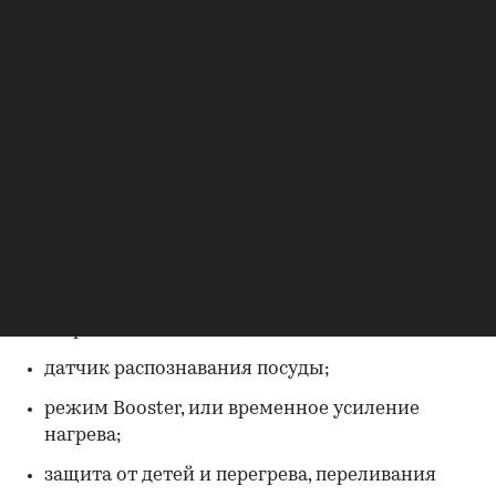
Нагрев и другие настройки чаще всего
регулируются через сенсорные модули. В
некоторых моделях для удобства конфорки
оснащены световыми индикаторами, которые
включаются в момент работы.
Кроме того, существуют комбинированные
варианты плит, совмещающие технологию
индукции с ТЭН или газовыми конфорками.
Индукционные панели могут оснащаться
дополнительными функциями. В их числе:
встроенная вытяжка;
датчик распознавания посуды;
режим Booster, или временное усиление
нагрева;
защита от детей и перегрева, переливания