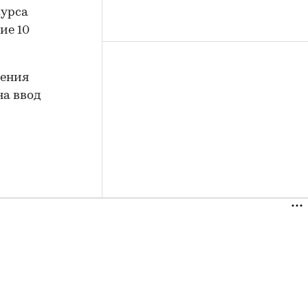
курса
ие 10
дения
на ввод