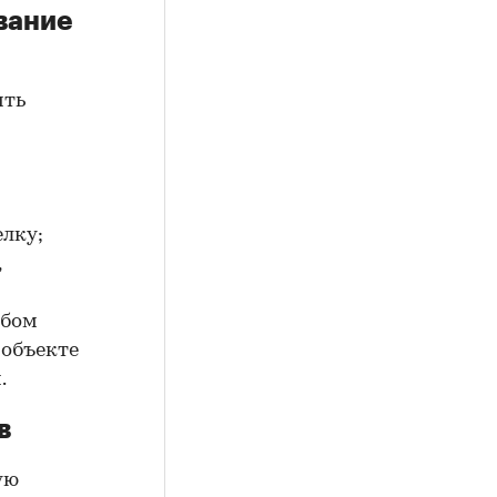
вание
ить
елку;
,
юбом
 объекте
.
в
ую