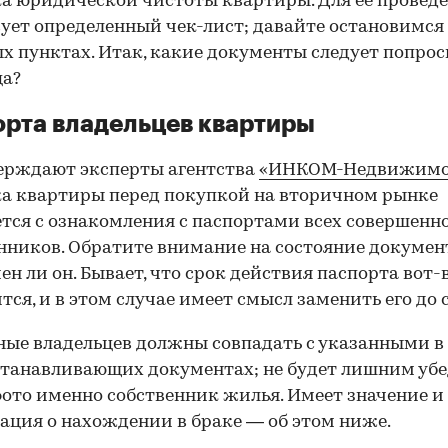
а юридической чистоты квартиры. Для ее провед
ует определенный чек-лист; давайте остановимся 
х пунктах. Итак, какие документы следует попрос
ца?
рта владельцев квартиры
ерждают эксперты агентства
«ИНКОМ-Недвижимо
а квартиры перед покупкой на вторичном рынке
тся с ознакомления с паспортами всех совершенн
нников. Обратите внимание на состояние документ
ен ли он. Бывает, что срок действия паспорта вот-
тся, и в этом случае имеет смысл заменить его до 
ные владельцев должны совпадать с указанными в
танавливающих документах; не будет лишним убе
фото именно собственник жилья. Имеет значение и
ция о нахождении в браке — об этом ниже.