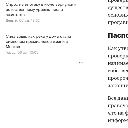
проверк
Спрос на ипотеку в июле вернулся к
существ
естественному уровню после
ажиотажа
основны
Деньги, 06 авг, 13:32
продав
Паспо
Сила воды: как река у дома стала
символом премиальной жизни в
Москве
Как утв
Город, 06 авг, 13:05
проверк
начинае
собстве
просроч
закончи
Все дан
правоус
что на 
информа