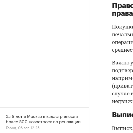
Прав
права
Покупк
печальн
операци
среднес
Важно у
подтве
наприме
(приват
случае 
недвижи
Выпис
За 9 лет в Москве в кадастр внесли
более 500 новостроек по реновации
Город, 06 авг, 12:25
Выписка