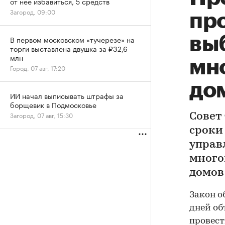
от нее избавиться, 5 средств
Загород, 09:00
пр
вы
В первом московском «тучерезе» на
торги выставлена двушка за ₽32,6
млн
мн
Город, 07 авг, 17:20
до
ИИ начал выписывать штрафы за
борщевик в Подмосковье
Загород, 07 авг, 15:30
Совет
сроки
управ
много
домов
Закон о
дней об
провест