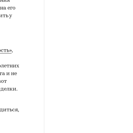
ения
на его
ить у
сть»
,
олетних
а и не
вот
сделки.
диться,