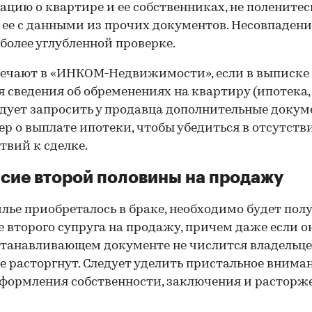
цию о квартире и ее собственниках, не поленитес
 ее с данными из прочих документов. Несовпаден
 более углубленной проверке.
ечают в «ИНКОМ-Недвижимости», если в выписке
 сведения об обременениях на квартиру (ипотека, 
следует запросить у продавца дополнительные докум
р о выплате ипотеки, чтобы убедиться в отсутств
твий к сделке.
сие второй половины на продажу
лье приобреталось в браке, необходимо будет пол
е второго супруга на продажу, причем даже если о
танавливающем документе не числится владельц
е расторгнут. Следует уделить пристальное внима
формления собственности, заключения и расторж