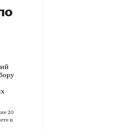
по
щий
бору
их
ие 20
ете и