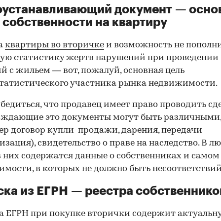
оустанавливающий документ — осно
 собственности на квартиру
а
квартиры во вторичке
и возможность не пополн
ую статистику жертв нарушений при проведении
й с жильем — вот, пожалуй, основная цель
татистического участника рынка недвижимости.
00:00
/
00:00
бедиться, что продавец имеет право проводить сд
рждающие это документы могут быть различными
р договор купли-продажи, дарения, передачи
изация), свидетельство о праве на наследство. В л
в них содержатся данные о собственниках и самом
мости, в которых не должно быть несоответствий
ка из ЕГРН — реестра собственнико
 ЕГРН при покупке вторички содержит актуальн