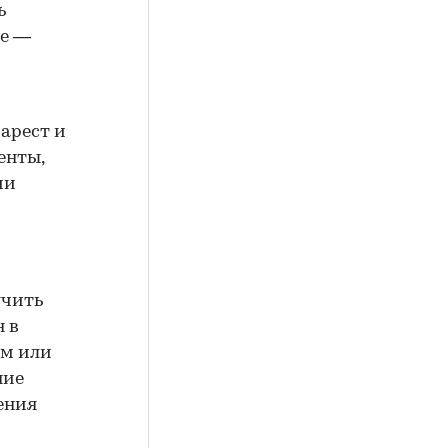
ь
ие —
арест и
енты,
ии
учить
н в
ем или
ние
ения