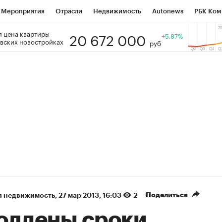
Мероприятия
Отрасли
Недвижимость
Autonews
РБК Ком
20 672 000
 цена квартиры
 РБК
РБК Образование
РБК Курсы
РБК Life
+5.87%
Тренды
Виз
вских новостройках
руб
ь
Крипто
РБК Бизнес-среда
Дискуссионный клуб
Исследо
зета
Спецпроекты СПб
Конференции СПб
Спецпроекты
кономика
Бизнес
Технологии и медиа
Финансы
Рынок на
(+88,97%)
(+33,88%)
5 450
АФК «Система» ₽12
Купить
 ПСБ к 29.07.27
прогноз БКС к 15.07.27
Поделиться
я недвижимость
⁠,
27 мар 2013, 16:03
2
одлены сроки