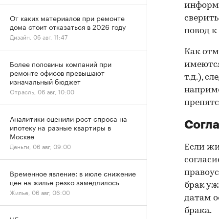
информа
От каких материалов при ремонте
сверить
дома стоит отказаться в 2026 году
повод к
Дизайн, 06 авг, 11:47
Как отм
Более половины компаний при
имеются
ремонте офисов превышают
т.д.), 
изначальный бюджет
наприме
Отрасль, 06 авг, 10:00
препятс
Аналитики оценили рост спроса на
Согла
ипотеку на разные квартиры в
Москве
Деньги, 06 авг, 09:00
Если жи
согласи
Временное явление: в июле снижение
правоус
цен на жилье резко замедлилось
брак уж
Жилье, 06 авг, 06:00
датам о
брака.