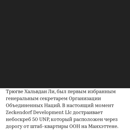
компании работает 3 тыс. сотрудников,
рассказал Зекендорф. Среди наиболее заметных
проектов девелопера на Манхэттене можно
выделить небоскребы 15 Central Park West и 515
Park Avenue: и там, и там стоимость квартир за
время строительства башни (то есть от начала
продаж до сдачи дома в эксплуатацию) выросла
на 100%, заявил глава компании.
Томас Ли Зекендорф приходится внуком
человеку, который построил здание
международной штаб-квартиры ООН на
Манхэттене в 1947 году. Другой дед девелопера,
Трюгве Хальвдан Ли, был первым избранным
генеральным секретарем Организации
Объединенных Наций. В настоящий момент
Zeckendorf Development Llc достраивает
небоскреб 50 UNP, который расположен через
дорогу от штаб-квартиры ООН на Манхэттене.