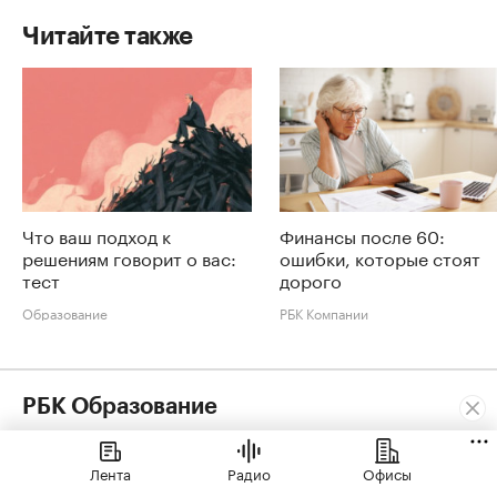
Читайте также
Что ваш подход к
Финансы после 60:
решениям говорит о вас:
ошибки, которые стоят
тест
дорого
Образование
РБК Компании
РБК Образование
«Не бейте людей по рукам»: почему вредно наказывать за
промахи и ошибки
Лента
Радио
Офисы