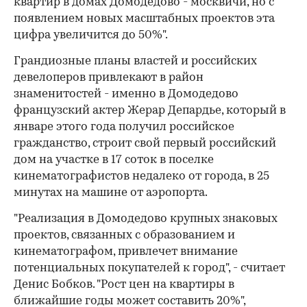
квартир в домах Домодедово - москвичи, но с
появлением новых масштабных проектов эта
00:00
/
00:00
цифра увеличится до 50%".
Грандиозные планы властей и российских
девелоперов привлекают в район
знаменитостей - именно в Домодедово
французский актер Жерар Депардье, который в
январе этого года получил российское
гражданство, строит свой первый российский
дом на участке в 17 соток в поселке
кинематографистов недалеко от города, в 25
минутах на машине от аэропорта.
"Реализация в Домодедово крупных знаковых
проектов, связанных с образованием и
кинематографом, привлечет внимание
потенциальных покупателей к город", - считает
Денис Бобков. "Рост цен на квартиры в
ближайшие годы может составить 20%",