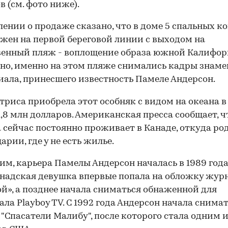
в (см. фото ниже).
лении о продаже сказано, что в доме 5 спальных ко
жен на первой береговой линии с выходом на
енный пляж - воплощение образа южной Калифор
о, именно на этом пляже снимались кадры знаме
иала, принесшего известность Памеле Андерсон.
триса приобрела этот особняк с видом на океана в
 1,8 млн долларов. Американская пресса сообщает, ч
 сейчас постоянно проживает в Канаде, откуда ро
арии, где у не есть жилье.
м, карьера Памелы Андерсон началась в 1989 года
надская девушка впервые попала на обложку жур
й», а позднее начала сниматься обнаженной для
ала Playboy TV. С 1992 года Андерсон начала снимат
 "Спасатели Малибу", после которого стала одним и