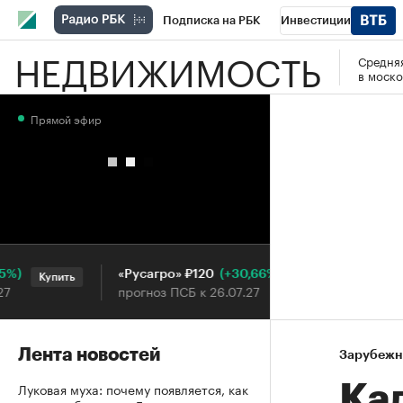
Подписка на РБК
Инвестиции
НЕДВИЖИМОСТЬ
Средняя
РБК Вино
Спорт
Школа управления
в моско
Национальные проекты
Город
Стил
Прямой эфир
Кредитные рейтинги
Франшизы
Га
Проверка контрагентов
Политика
Э
(+30,66%)
«Русагро» ₽120
Ozon ₽
Купить
Купить
прогноз ПСБ к 26.07.27
прогноз
Лента новостей
Зарубежн
Луковая муха: почему появляется, как
Ка