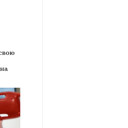
 свою
 на