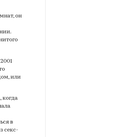
мнат, он
нии.
нитого
 2001
то
дом, или
, когда
нала
ься в
з секс-