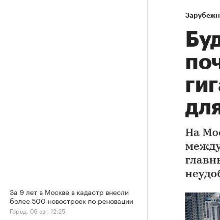
Зарубежн
Бу
по
ги
дл
На Мо
между
главн
неудо
За 9 лет в Москве в кадастр внесли
более 500 новостроек по реновации
Город, 06 авг, 12:25