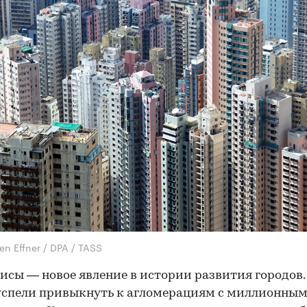
en Effner / DPA / TASS
исы — новое явление в истории развития городов
успели привыкнуть к агломерациям с миллионны