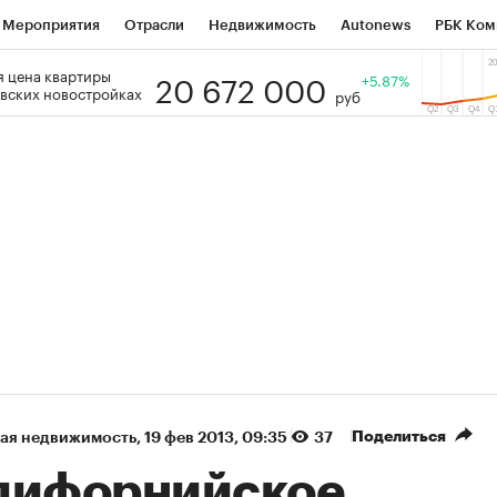
Мероприятия
Отрасли
Недвижимость
Autonews
РБК Ком
20 672 000
 цена квартиры
 РБК
РБК Образование
РБК Курсы
РБК Life
+5.87%
Тренды
Виз
вских новостройках
руб
ь
Крипто
РБК Бизнес-среда
Дискуссионный клуб
Исследо
зета
Спецпроекты СПб
Конференции СПб
Спецпроекты
кономика
Бизнес
Технологии и медиа
Финансы
Рынок на
(+87,06%)
(+31,87%)
5 450
АФК «Система» ₽12
Купить
К
 ПСБ к 29.07.27
прогноз БКС к 15.07.27
Поделиться
ая недвижимость
⁠,
19 фев 2013, 09:35
37
лифорнийское