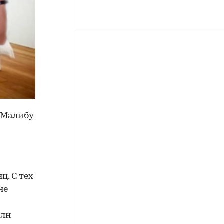
в Малибу
ц. С тех
не
млн