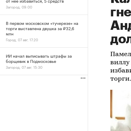
от нее избавиться, 5 средств
Загород, 09:00
гн
Анд
В первом московском «тучерезе» на
торги выставлена двушка за ₽32,6
млн
до
Город, 07 авг, 17:20
Памел
ИИ начал выписывать штрафы за
борщевик в Подмосковье
виллу
Загород, 07 авг, 15:30
избав
торги