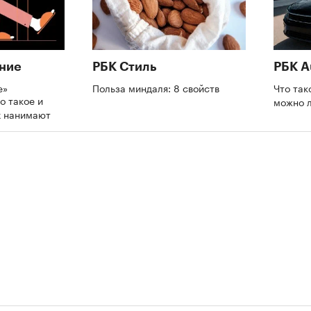
ние
РБК Стиль
РБК A
е»
Польза миндаля: 8 свойств
Что так
о такое и
можно л
х нанимают