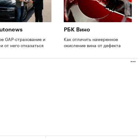
utonews
РБК Вино
ое GAP-страхование и
Как отличить намеренное
и от него отказаться
окисление вина от дефекта