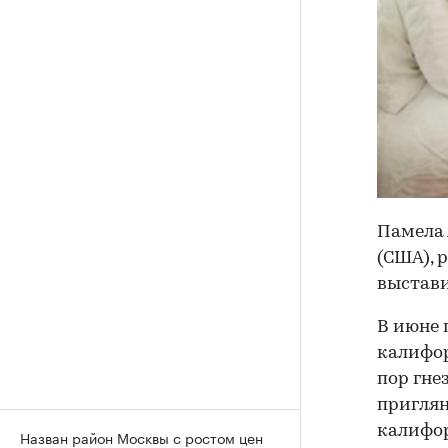
Памела 
(США), 
выстави
В июне 
калифор
пор гне
приглян
калифор
Назван район Москвы с ростом цен