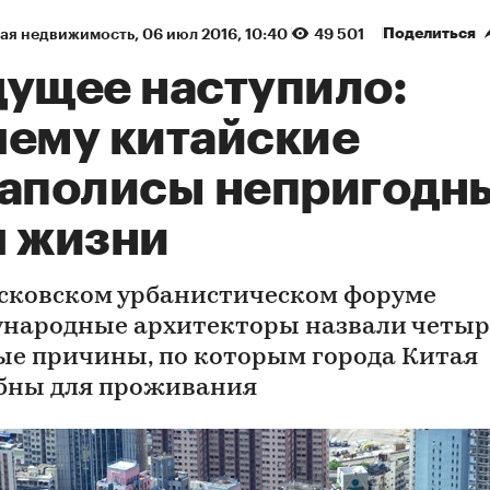
Поделиться
ая недвижимость
⁠,
06 июл 2016, 10:40
49 501
дущее наступило:
чему китайские
гаполисы непригодн
я жизни
сковском урбанистическом форуме
народные архитекторы назвали четыр
ые причины, по которым города Китая
бны для проживания