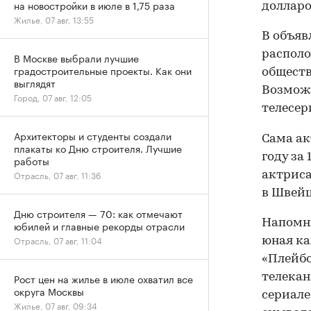
на новостройки в июле в 1,75 раза
долларо
Жилье, 07 авг, 13:55
В объяв
располо
В Москве выбрали лучшие
градостроительные проекты. Как они
обществ
выглядят
Возможн
Город, 07 авг, 12:05
телесер
Архитекторы и студенты создали
Сама ак
плакаты ко Дню строителя. Лучшие
году за
работы
Отрасль, 07 авг, 11:36
актриса
в Швейц
Дню строителя — 70: как отмечают
Напомни
юбилей и главные рекорды отрасли
Отрасль, 07 авг, 11:04
юная ка
«Плейбо
Рост цен на жилье в июле охватил все
телекан
округа Москвы
сериале
Жилье, 07 авг, 09:34