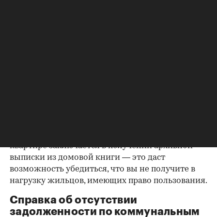
правоустанавливающем документе не числится
владельцем или брак уже расторгнут. Следует
уделить пристальное внимание датам
оформления собственности, заключения и
расторжения брака.
Справка о зарегистрированных
лицах
Идеально, если в жилище никто не
зарегистрирован. Верить на слово не стоит,
попросите продавца документально
подтвердить этот факт. Проверка прописанных в
квартире заключается в получении архивной
выписки из домовой книги — это даст
возможность убедиться, что вы не получите в
нагрузку жильцов, имеющих право пользования.
Справка об отсутствии
задолженности по коммунальным