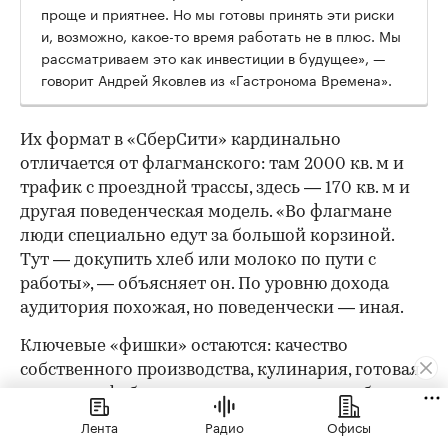
проще и приятнее. Но мы готовы принять эти риски
и, возможно, какое-то время работать не в плюс. Мы
рассматриваем это как инвестиции в будущее», —
говорит Андрей Яковлев из «Гастронома Времена».
Их формат в «СберСити» кардинально
отличается от флагманского: там 2000 кв. м и
трафик с проездной трассы, здесь — 170 кв. м и
другая поведенческая модель. «Во флагмане
люди специально едут за большой корзиной.
Тут — докупить хлеб или молоко по пути с
работы», — объясняет он. По уровню дохода
аудитория похожая, но поведенчески — иная.
Ключевые «фишки» остаются: качество
собственного производства, кулинария, готовая
еда и полуфабрикаты — но ассортимент будет
более узким, а формат сдвинется в сторону
Лента
Радио
Офисы
ежедневных небольших покупок. Впрочем,