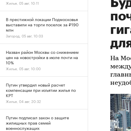
Бу
Жилье, 05 авг, 10:11
по
В престижной локации Подмосковья
выставили на торги поселок за ₽190
ги
млн
Загород, 05 авг, 10:03
дл
Назван район Москвы со снижением
цен на новостройки в июле почти на
На Мо
10%
между
Жилье, 05 авг, 10:00
главн
неудо
Путин утвердил новый расчет
компенсации при изъятии жилья по
КРТ
Жилье, 04 авг, 20:32
Путин подписал закон о защите
жилищных прав семей
военнослужащих