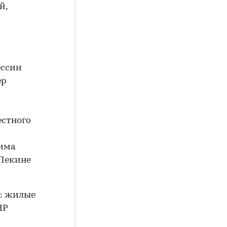
й,
ессии
ер
естного
нима
 Пекине
я: жилые
НР