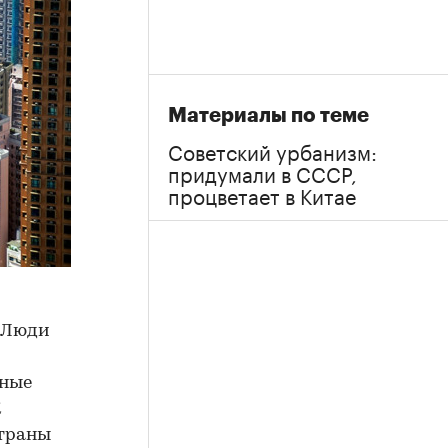
Материалы по теме
Советский урбанизм:
придумали в СССР,
процветает в Китае
. Люди
м
бные
К
страны