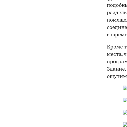
подобны
раздель
помещен
соедине
совреме
Кроме т
места, 
програм
Здание,
ощутимо