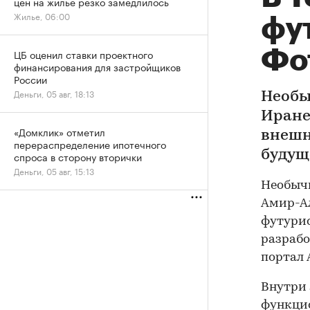
цен на жилье резко замедлилось
Жилье, 06:00
фу
Фо
ЦБ оценил ставки проектного
финансирования для застройщиков
России
Деньги, 05 авг, 18:13
Необы
Иране
«Домклик» отметил
внешн
перераспределение ипотечного
будущ
спроса в сторону вторички
Деньги, 05 авг, 15:13
Необычн
Амир-Ал
футурис
разрабо
портал 
Внутри 
функцио