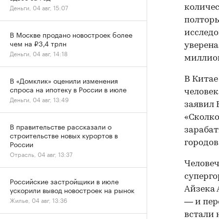
Деньги, 04 авг, 15:07
количес
полторы
исследо
В Москве продано новостроек более
чем на ₽3,4 трлн
уверена
Деньги, 04 авг, 14:18
миллион
В Китае
В «Домклик» оценили изменения
спроса на ипотеку в России в июле
человек
Деньги, 04 авг, 13:49
заявил 
«Сколко
В правительстве рассказали о
зарабат
строительстве новых курортов в
городов
России
Отрасль, 04 авг, 13:37
Человеч
суперго
Российские застройщики в июле
ускорили вывод новостроек на рынок
Айзека 
Жилье, 04 авг, 13:36
— и пе
встали 