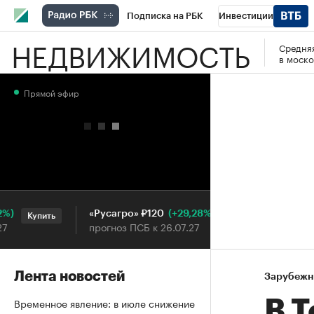
Подписка на РБК
Инвестиции
НЕДВИЖИМОСТЬ
Средняя
РБК Вино
Спорт
Школа управления
в моско
Национальные проекты
Город
Стил
Прямой эфир
Кредитные рейтинги
Франшизы
Га
Проверка контрагентов
Политика
Э
(+29,28%)
«Русагро» ₽120
Ozon ₽5
Купить
Купить
прогноз ПСБ к 26.07.27
прогноз 
Лента новостей
Зарубежн
Временное явление: в июле снижение
В Т