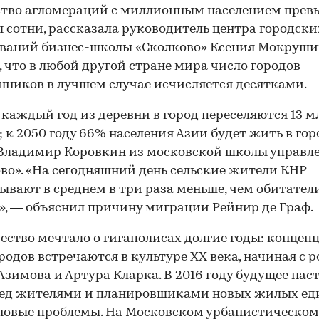
тво агломераций с миллионным населением прев
 сотни, рассказала руководитель центра городски
ваний бизнес-школы «Сколково» Ксения Мокруши
, что в любой другой стране мира число городов-
ников в лучшем случае исчисляется десятками.
 каждый год из деревни в город переселяются 13 м
; к 2050 году 66% населения Азии будет жить в гор
Владимир Коровкин из московской школы управл
во». «На сегодняшний день сельские жители КНР
ывают в среднем в три раза меньше, чем обитател
», — объяснил причину миграции Рейнир де Граф.
ество мечтало о гигаполисах долгие годы: концеп
родов встречаются в культуре XX века, начиная с 
Азимова и Артура Кларка. В 2016 году будущее нас
ред жителями и планировщиками новых жилых ед
новые проблемы. На Московском урбанистическо