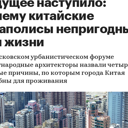
дущее наступило:
чему китайские
гаполисы непригодн
я жизни
сковском урбанистическом форуме
народные архитекторы назвали четыр
ые причины, по которым города Китая
бны для проживания