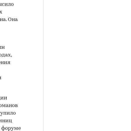
ысило
х
на. Она
лн
одах,
ения
и
ции
романов
тупило
иниц
м форуме