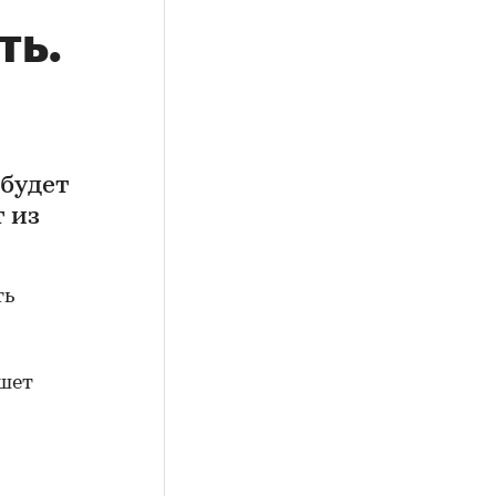
ть.
 будет
 из
ть
ишет