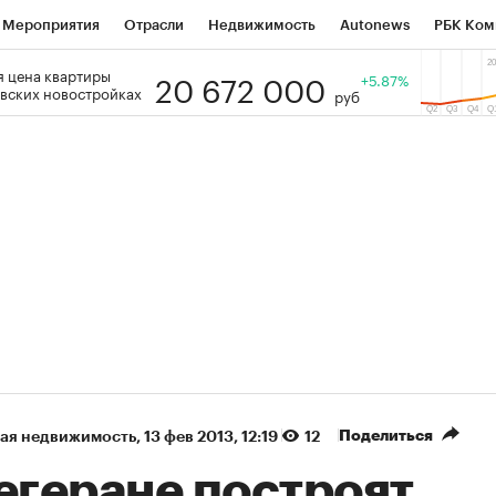
Мероприятия
Отрасли
Недвижимость
Autonews
РБК Ком
20 672 000
 цена квартиры
 РБК
РБК Образование
РБК Курсы
РБК Life
+5.87%
Тренды
Виз
вских новостройках
руб
ь
Крипто
РБК Бизнес-среда
Дискуссионный клуб
Исследо
зета
Спецпроекты СПб
Конференции СПб
Спецпроекты
кономика
Бизнес
Технологии и медиа
Финансы
Рынок на
(+84,97%)
(+24,62%)
 450
АФК «Система» ₽12
Купить
К
ПСБ к 29.07.27
прогноз БКС к 15.07.27
Поделиться
ая недвижимость
⁠,
13 фев 2013, 12:19
12
егеране построят