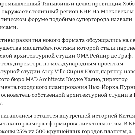
промышленный Тяньцзинь и целая провинция Хэбэ
 окружает столичный регион КНР. На Московском
тическом форуме подобные супергорода назвали
исами.
тивы развития нового формата обсуждались на с
щества масштаба», гостями которой стали партн
ской архитектурной студии OMA Рейнир де Граф,
итель директора по международным проектам
турной студии Arep Ville Сирил Югон, партнер изв
ого бюро MAD Architects Юсуке Хаяно, директор
амента городского планирования Нью-Йорка Пур
 основатель собственной архитектурной студии в
.
 гигаполисы остаются внутренней историей Кита
 такого размера сформировались только там. В К
жены 25% из 500 крупнейших городов планеты, а