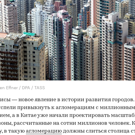
en Effner / DPA / TASS
исы — новое явление в истории развития городов
успели привыкнуть к агломерациям с миллионны
ием, а в Китае уже начали проектировать масшта
оны, рассчитанные на сотни миллионов человек. 
, в такую
агломерацию
должны слиться столица 