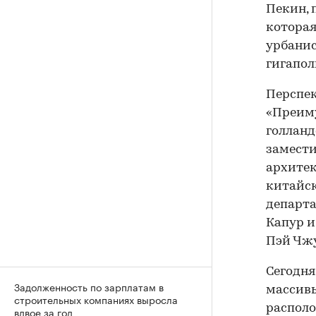
Пекин, 
которая
урбанис
гигапол
Перспек
«Преиму
голланд
замест
архитек
китайск
департ
Капур и
Пэй Чжу
Сегодня
Задолженность по зарплатам в
массивы
строительных компаниях выросла
располо
вдвое за год