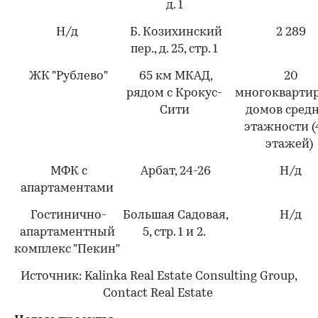
д. 1
Н/д
Б. Козихинский
2 289
пер., д. 25, стр. 1
ЖК "Рублево"
65 км МКАД,
20
рядом с Крокус-
многокварти
Сити
домов сред
этажности (
этажей)
МФК с
Арбат, 24-26
Н/д
апартаментами
Гостинично-
Большая Садовая,
Н/д
апартаментный
5, стр. 1 и 2.
комплекс "Пекин"
Источник: Kalinka Real Estate Consulting Group,
Contact Real Estate