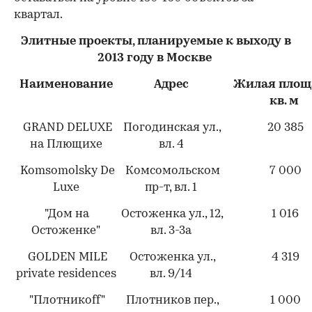
квартал.
Элитные проекты, планируемые к выходу в
2013 году в Москве
Наименование
Адрес
Жилая площ
кв. м
GRAND DELUXE
Погодинская ул.,
20 385
на Плющихе
вл. 4
Komsomolsky De
Комсомольском
7 000
Luxe
пр-т, вл. 1
"Дом на
Остоженка ул., 12,
1 016
Остоженке"
вл. 3-3а
GOLDEN MILE
Остоженка ул.,
4 319
private residences
вл. 9/14
"Плотникоff"
Плотников пер.,
1 000