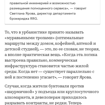
правильной инженерией и возможностью
размещения полноценного сервиса», — говорит
Светлана Ярова, директор департамента
брокериджа RRG.
00:00
/
00:00
То, что в урбанистике принято называть
«муравьиными тропами» (оптимальные
маршруты между домом, кофейней, аптекой и
детской студией), — это, по ее словам, не теория,
а вполне практическая вещь. «Когда эта логика
выстроена правильно, коммерческая
инфраструктура становится частью жилой
среды. Когда нет — существует параллельно с
ней и постепенно угасает», — говорит Ярова.
Случаи, когда жители бунтовали против
«шаурмичной» у подъезда или круглосуточного
алкомаркета, и девелоперам приходилось
разрывать контракты, не редки. Теперь