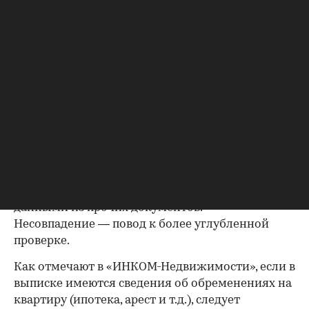
договор купли-продажи, дарения, передачи
(приватизация), свидетельство о праве на
наследство. В любом случае в них содержатся
данные о собственниках и самом объекте
недвижимости, в которых не должно быть
несоответствий.
Выписка из ЕГРН — реестра
собственников
Выписка ЕГРН при покупке вторички содержит
актуальную информацию о квартире и ее
собственниках, не поленитесь сверить ее с
данными из прочих документов.
Несовпадение — повод к более углубленной
проверке.
Как отмечают в «ИНКОМ-Недвижимости», если в
выписке имеются сведения об обременениях на
квартиру (ипотека, арест и т.д.), следует