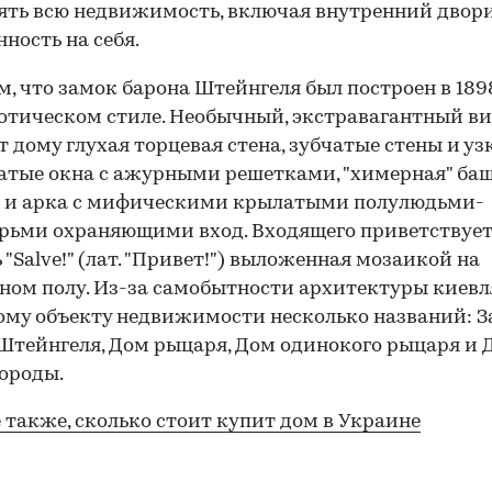
ть всю недвижимость, включая внутренний двори
нность на себя.
, что замок барона Штейнгеля был построен в 1898
отическом стиле. Необычный, экстравагантный в
 дому глухая торцевая стена, зубчатые стены и уз
атые окна с ажурными решетками, "химерная" баш
 и арка с мифическими крылатыми полулюдьми-
рьми охраняющими вход. Входящего приветствуе
 "Salve!" (лат. "Привет!") выложенная мозаикой на
ом полу. Из-за самобытности архитектуры киевл
ому объекту недвижимости несколько названий: 
Штейнгеля, Дом рыцаря, Дом одинокого рыцаря и 
ороды.
00:00
/
00:00
 также, сколько стоит купит дом в Украине