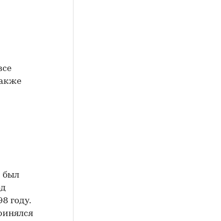
все
также
м был
од
8 году.
ринялся