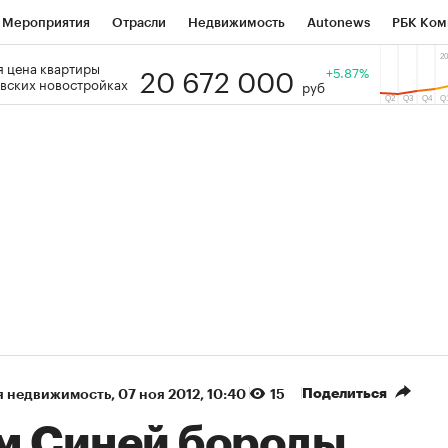
Мероприятия
Отрасли
Недвижимость
Autonews
РБК Ком
20 672 000
 цена квартиры
 РБК
РБК Образование
РБК Курсы
РБК Life
+5.87%
Тренды
Виз
вских новостройках
руб
ь
Крипто
РБК Бизнес-среда
Дискуссионный клуб
Исследо
зета
Спецпроекты СПб
Конференции СПб
Спецпроекты
кономика
Бизнес
Технологии и медиа
Финансы
Рынок на
(+87,35%)
(+30,69%)
5 450
АФК «Система» ₽12
Купить
К
 ПСБ к 29.07.27
прогноз БКС к 15.07.27
Поделиться
я недвижимость
⁠,
07 ноя 2012, 10:40
15
м Синей бороды