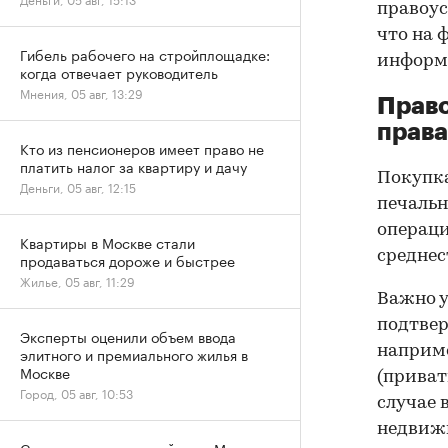
правоус
что на 
Гибель рабочего на стройплощадке:
информа
когда отвечает руководитель
Мнения, 05 авг, 13:29
Прав
права
Кто из пенсионеров имеет право не
платить налог за квартиру и дачу
Покупк
Деньги, 05 авг, 12:15
печальн
операци
Квартиры в Москве стали
среднес
продаваться дороже и быстрее
Жилье, 05 авг, 11:29
Важно у
подтве
Эксперты оценили объем ввода
наприме
элитного и премиального жилья в
Москве
(приват
Город, 05 авг, 10:53
случае 
недвижи