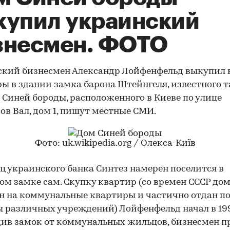
купил украинский
знесмен. ФОТО
кий бизнесмен Александр Лойфенфельд выкупил 
ы в здании замка барона Штейнгеля, известного 
 Синей бороды, расположенного в Киеве по улице
ов Вал, дом 1, пишут местные СМИ.
Фото: uk.wikipedia.org / Олекса-Київ
ц украинского банка Синтез намерен поселится в
ом замке сам. Скупку квартир (со времен СССР до
н на коммунальные квартиры и частично отдан п
 различных учреждений) Лойфенфельд начал в 199
ив замок от коммунальных жильцов, бизнесмен п