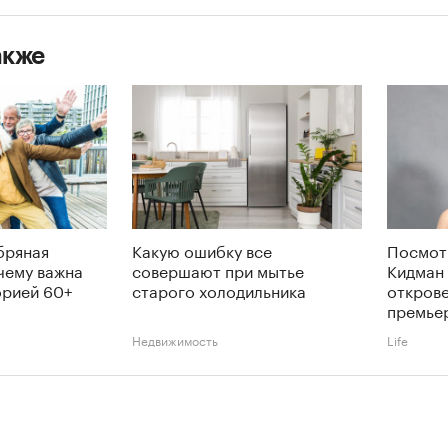
акже
бряная
Какую ошибку все
Посмот
чему важна
совершают при мытье
Кидман 
орией 60+
старого холодильника
откров
премье
Недвижимость
Life