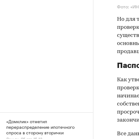
Фото: «И
Но для 
проверк
существ
основны
продав
Паспо
Как утв
проверк
начинае
собстве
просроч
закончи
«Домклик» отметил
перераспределение ипотечного
спроса в сторону вторички
Все дан
Деньги, 05 авг, 15:13