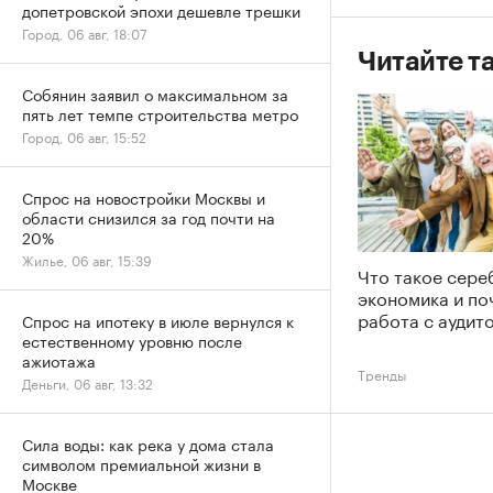
допетровской эпохи дешевле трешки
Город, 06 авг, 18:07
Читайте т
Собянин заявил о максимальном за
пять лет темпе строительства метро
Город, 06 авг, 15:52
Спрос на новостройки Москвы и
области снизился за год почти на
20%
Жилье, 06 авг, 15:39
Что такое сере
экономика и по
работа с аудит
Спрос на ипотеку в июле вернулся к
естественному уровню после
ажиотажа
Тренды
Деньги, 06 авг, 13:32
Сила воды: как река у дома стала
символом премиальной жизни в
Москве