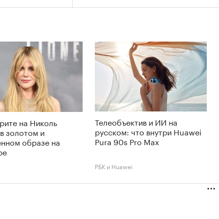
Телеобъектив и ИИ на
рите на Николь
русском: что внутри Huawei
в золотом и
Pura 90s Pro Max
енном образе на
ре
РБК и Huawei