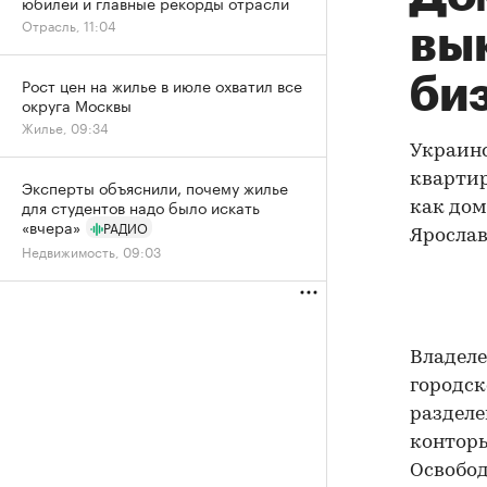
юбилей и главные рекорды отрасли
Отрасль, 11:04
вы
би
Рост цен на жилье в июле охватил все
округа Москвы
Жилье, 09:34
Украинс
квартир
Эксперты объяснили, почему жилье
для студентов надо было искать
как дом
«вчера»
РАДИО
Ярослав
Недвижимость, 09:03
Владеле
городск
разделе
конторы
Освобод