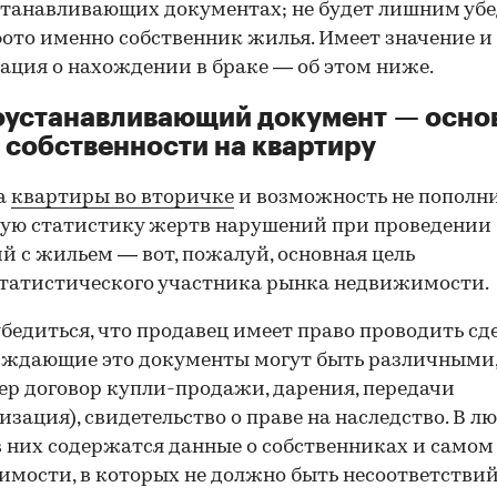
танавливающих документах; не будет лишним убе
фото именно собственник жилья. Имеет значение и
ция о нахождении в браке — об этом ниже.
оустанавливающий документ — осно
 собственности на квартиру
а
квартиры во вторичке
и возможность не пополн
ую статистику жертв нарушений при проведении
й с жильем — вот, пожалуй, основная цель
татистического участника рынка недвижимости.
00:00
/
00:00
бедиться, что продавец имеет право проводить сд
рждающие это документы могут быть различными
р договор купли-продажи, дарения, передачи
изация), свидетельство о праве на наследство. В л
в них содержатся данные о собственниках и самом
мости, в которых не должно быть несоответствий