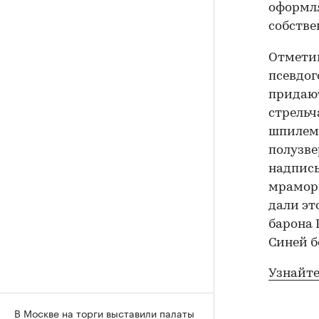
оформля
собстве
Отметим
псевдог
придают
стрельч
шпилем
полузве
надпись
мраморн
дали эт
барона 
Синей б
Узнайте
В Москве на торги выставили палаты