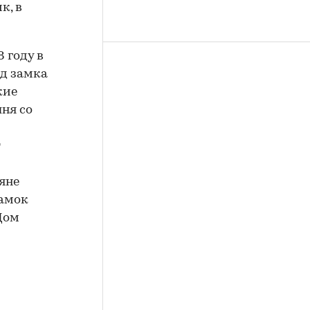
к, в
 году в
ид замка
кие
ня со
т
яне
Замок
Дом