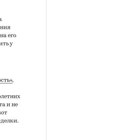
а
ения
на его
ить у
сть»
,
олетних
а и не
вот
сделки.