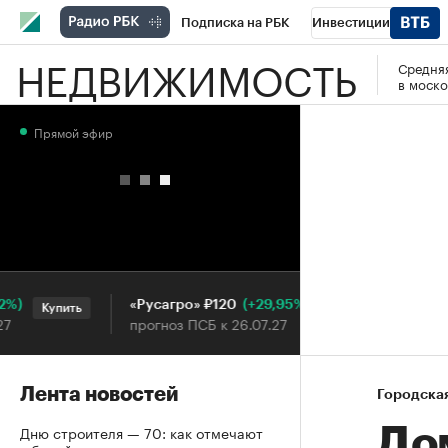
Подписка на РБК
Инвестиции
НЕДВИЖИМОСТЬ
Средняя
РБК Вино
Спорт
Школа управления
в моско
Национальные проекты
Город
Стил
Прямой эфир
Кредитные рейтинги
Франшизы
Га
Проверка контрагентов
Политика
Э
(+29,95%)
«Русагро» ₽120
Ozon ₽
Купить
Купить
прогноз ПСБ к 26.07.27
прогноз
Лента новостей
Городска
Дню строителя — 70: как отмечают
До