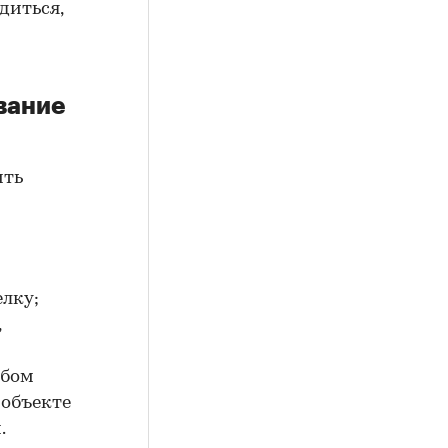
диться,
вание
ить
елку;
,
юбом
 объекте
.