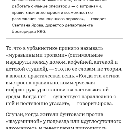
работать сильные операторы — с витринами,
правильной инженерией и возможностью
размещения полноценного сервиса», — говорит
Светлана Ярова, директор департамента
брокериджа RRG.
00:00
/
00:00
То, что в урбанистике принято называть
«муравьиными тропами» (оптимальные
маршруты между домом, кофейней, аптекой и
детской студией), — это, по ее словам, не теория,
а вполне практическая вещь. «Когда эта логика
выстроена правильно, коммерческая
инфраструктура становится частью жилой
среды. Когда нет — существует параллельно с
ней и постепенно угасает», — говорит Ярова.
Случаи, когда жители бунтовали против
«шаурмичной» у подъезда или круглосуточного
алкомаркета, и девелоперам приходилось