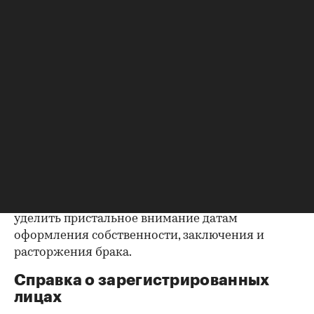
квартиру (ипотека, арест и т.д.), следует
запросить у продавца дополнительные
документы, например о выплате ипотеки, чтобы
убедиться в отсутствии препятствий к сделке.
Согласие второй половины на
продажу
Если жилье приобреталось в браке, необходимо
будет получить согласие второго супруга на
продажу, причем даже если он в
правоустанавливающем документе не числится
владельцем или брак уже расторгнут. Следует
уделить пристальное внимание датам
оформления собственности, заключения и
расторжения брака.
Справка о зарегистрированных
лицах