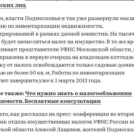
ских лиц
, власти Подмосковья и так уже развернули мас
ию по инвентаризации недвижимости,
трированной в рамках дачной амнистии. На тысяч
 будет начисляться налог на имущество. В то же вр
ивают представители УФНС Московской области, 
правлена в первую очередь на владельцев коттедж
ку от налога освобождаются только садовые доми
ю не более 50 кв. м. Работы по инвентаризации
ют завершить уже к 1 марта 2013 года.
е также:
Что нужно знать о налогооблажении
имости. Бесплатные консультации
00:00
/
00:00
ого, как рассказал на пресс-конференции во втор
ик отдела имущественных налогов УФНС России п
кой области Алексей Лащенов. жителей Подмоско