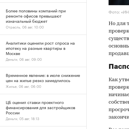
Более половины компаний при
Фото: «И
ремонте офисов превышают
изначальный бюджет
Но для 
Отрасль, 06 авг, 10:00
проверк
существ
Аналитики оценили рост спроса на
основны
ипотеку на разные квартиры в
Москве
продав
Деньги, 06 авг, 09:00
Паспо
Временное явление: в июле снижение
цен на жилье резко замедлилось
Как утв
Жилье, 06 авг, 06:00
проверк
начинае
ЦБ оценил ставки проектного
собстве
финансирования для застройщиков
просроч
России
закончи
Деньги, 05 авг, 18:13