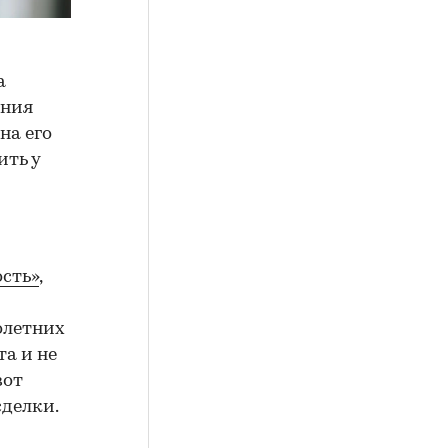
а
ения
на его
ить у
сть»
,
олетних
а и не
вот
сделки.