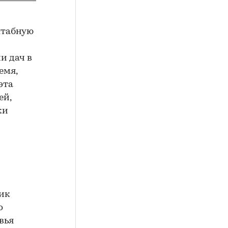
штабную
и дач в
емя,
эта
ей,
ки
ник
о
вья