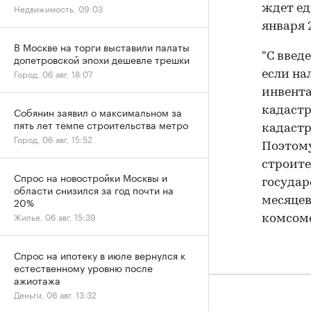
Недвижимость, 09:03
ждет ед
января 
В Москве на торги выставили палаты
"С введ
допетровской эпохи дешевле трешки
Город, 06 авг, 18:07
если на
инвента
Собянин заявил о максимальном за
кадастр
пять лет темпе строительства метро
кадастр
Город, 06 авг, 15:52
Поэтому
строите
Спрос на новостройки Москвы и
государ
области снизился за год почти на
20%
месяцев
Жилье, 06 авг, 15:39
комсомо
Спрос на ипотеку в июле вернулся к
естественному уровню после
ажиотажа
Деньги, 06 авг, 13:32