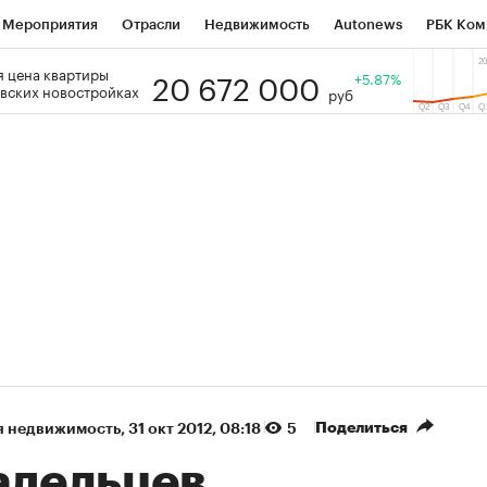
Мероприятия
Отрасли
Недвижимость
Autonews
РБК Ком
20 672 000
 цена квартиры
 РБК
РБК Образование
РБК Курсы
РБК Life
+5.87%
Тренды
Виз
вских новостройках
руб
ь
Крипто
РБК Бизнес-среда
Дискуссионный клуб
Исследо
зета
Спецпроекты СПб
Конференции СПб
Спецпроекты
кономика
Бизнес
Технологии и медиа
Финансы
Рынок на
(+90,89%)
(+34,91%)
₽5 450
АФК «Система» ₽12
Купить
з ПСБ к 29.07.27
прогноз БКС к 15.07.27
Поделиться
я недвижимость
⁠,
31 окт 2012, 08:18
5
адельцев