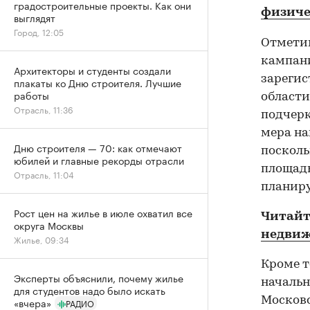
градостроительные проекты. Как они
физиче
выглядят
Город, 12:05
Отметим
кампан
Архитекторы и студенты создали
зарегис
плакаты ко Дню строителя. Лучшие
работы
области
Отрасль, 11:36
подчерк
мера на
Дню строителя — 70: как отмечают
посколь
юбилей и главные рекорды отрасли
площадь
Отрасль, 11:04
планиру
Рост цен на жилье в июле охватил все
Читайт
округа Москвы
недвиж
Жилье, 09:34
Кроме т
Эксперты объяснили, почему жилье
начальн
для студентов надо было искать
Московс
«вчера»
РАДИО