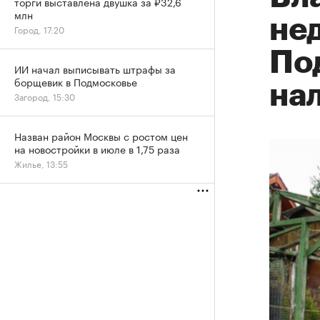
торги выставлена двушка за ₽32,6
млн
не
Город, 17:20
По
ИИ начал выписывать штрафы за
борщевик в Подмосковье
на
Загород, 15:30
Назван район Москвы с ростом цен
на новостройки в июле в 1,75 раза
Жилье, 13:55