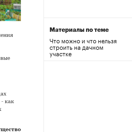
Материалы по теме
нения
Что можно и что нельзя
строить на дачном
участке
овые
дах
- как
х
ущество