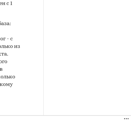
н с 1
база:
г - с
олько из
та.
ого
в
колько
скому