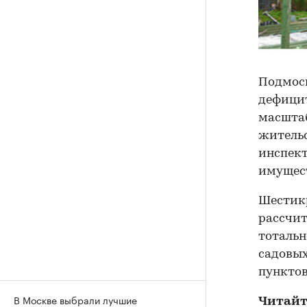
Подмос
дефицит
масштаб
жительс
инспект
имущест
Шестик
рассчит
тотальн
садовых
пунктов
В Москве выбрали лучшие
Читайт