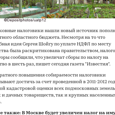
ковные налоговики нашли новый источник попол
ного областного бюджета. Несмотря на то что
ная идея Сергея Шойгу по уплате НДФЛ по месту
тва была раскритикована правительством, налог
оры сообщили, что увеличат сборы по налогу на
во в шесть раз, пишет сегодня газета "Известия".
ратного повышения собираемости налоговики
ывают достичь за счет проведенной в 2011-2012 го
ой кадастровой оценки всех подмосковных земель 
 и дачных товариществ, так и крупных населенны
.
е также:
В Москве будет увеличен налог на им