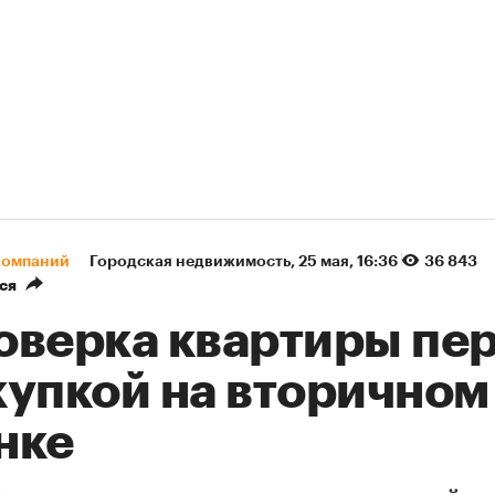
компаний
Городская недвижимость
⁠,
25 мая, 16:36
36 843
ся
оверка квартиры пе
купкой на вторичном
нке