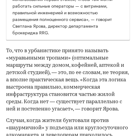
работать сильные операторы — с витринами,
правильной инженерией и возможностью
размещения полноценного сервиса», — говорит
Светлана Ярова, директор департамента
брокериджа RRG.
00:00
/
00:00
То, что в урбанистике принято называть
«муравьиными тропами» (оптимальные
маршруты между домом, кофейней, аптекой и
детской студией), — это, по ее словам, не теория,
а вполне практическая вещь. «Когда эта логика
выстроена правильно, коммерческая
инфраструктура становится частью жилой
среды. Когда нет — существует параллельно с
ней и постепенно угасает», — говорит Ярова.
Случаи, когда жители бунтовали против
«шаурмичной» у подъезда или круглосуточного
алкомаркета, и девелоперам приходилось