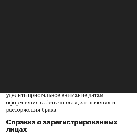
квартиру (ипотека, арест и т.д.), следует
запросить у продавца дополнительные
документы, например о выплате ипотеки, чтобы
убедиться в отсутствии препятствий к сделке.
Согласие второй половины на
продажу
Если жилье приобреталось в браке, необходимо
будет получить согласие второго супруга на
продажу, причем даже если он в
правоустанавливающем документе не числится
владельцем или брак уже расторгнут. Следует
уделить пристальное внимание датам
оформления собственности, заключения и
расторжения брака.
Справка о зарегистрированных
лицах