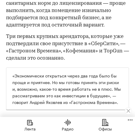
санитарных норм до лицензирования — проще
выполнить, когда помещение изначально
подбирается под конкретный бизнес, а не
адаптируется под остаточный вариант.
Три первых крупных арендатора, которые уже
подтвердили свое присутствие в «СберСити», —
«Гастроном Времена», «Кофемания» и TopGun —
сделали это осознанно.
«Экономически открыться через два года было бы
проще и приятнее. Но мы готовы принять эти риски
и, возможно, какое-то время работать не в плюс. Мы
рассматриваем это как инвестиции в будущее», —
говорит Андрей Яковлев из «Гастронома Времена».
Их формат в «СберСити» кардинально
отличается от флагманского: там 2000 кв. м и
Лента
Радио
Офисы
трафик с проездной трассы, здесь — 170 кв. м и