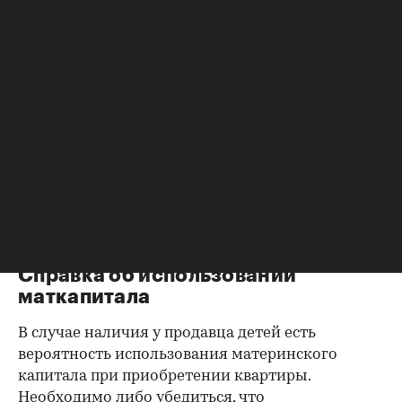
Справка об отсутствии
задолженности по коммунальным
платежам
Важно убедиться в отсутствии задолженностей:
до продажи квартиры оплата «коммуналки» —
обязанность прежнего собственника. А как
проверить долги по коммунальным платежам?
Попросите его взять соответствующие справки.
Дата должна быть свежей, сверьте указанные в
них цифры с показаниями счетчиков.
Справка об использовании
маткапитала
В случае наличия у продавца детей есть
вероятность использования материнского
капитала при приобретении квартиры.
Необходимо либо убедиться, что