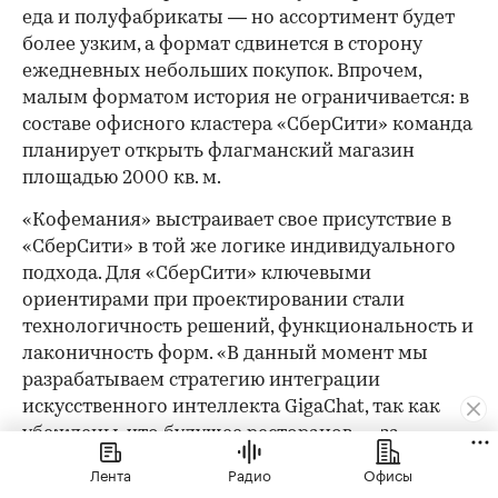
еда и полуфабрикаты — но ассортимент будет
более узким, а формат сдвинется в сторону
ежедневных небольших покупок. Впрочем,
малым форматом история не ограничивается: в
составе офисного кластера «СберСити» команда
планирует открыть флагманский магазин
площадью 2000 кв. м.
«Кофемания» выстраивает свое присутствие в
«СберСити» в той же логике индивидуального
подхода. Для «СберСити» ключевыми
ориентирами при проектировании стали
технологичность решений, функциональность и
лаконичность форм. «В данный момент мы
разрабатываем стратегию интеграции
искусственного интеллекта GigaChat, так как
убеждены, что будущее ресторанов — за
цифровизацией», — делятся планами в пресс-
Лента
Радио
Офисы
службе. Открытие в «СберСити» — логичный