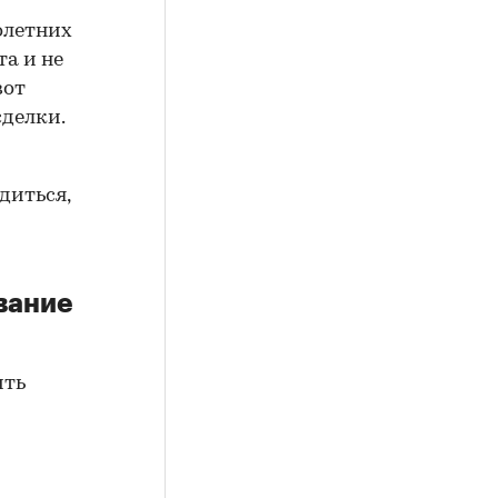
олетних
а и не
вот
сделки.
диться,
вание
ить