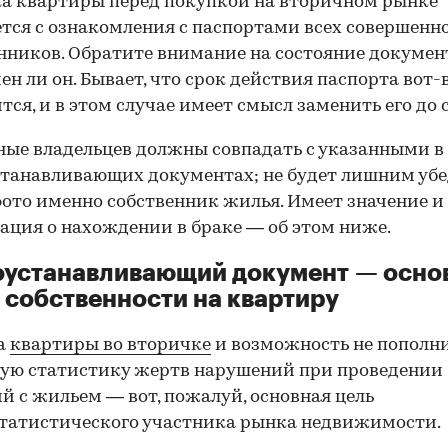
а квартиры перед покупкой на вторичном рынке
тся с ознакомления с паспортами всех совершенн
нников. Обратите внимание на состояние документ
ен ли он. Бывает, что срок действия паспорта вот-
тся, и в этом случае имеет смысл заменить его до 
ные владельцев должны совпадать с указанными в
танавливающих документах; не будет лишним убе
фото именно собственник жилья. Имеет значение и
ция о нахождении в браке — об этом ниже.
оустанавливающий документ — осно
 собственности на квартиру
а
квартиры во вторичке
и возможность не пополн
ую статистику жертв нарушений при проведении
й с жильем — вот, пожалуй, основная цель
татистического участника рынка недвижимости.
00:00
/
00:00