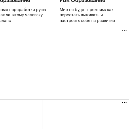
бразование
РБК Образование
нные переработки рушат
Мир не будет прежним: как
как занятому человеку
перестать выживать и
баланс
настроить себя на развитие