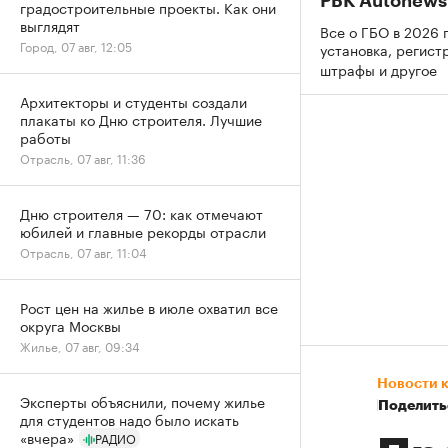
РБК Autonews
градостроительные проекты. Как они
выглядят
Все о ГБО в 2026 г
Город, 07 авг, 12:05
установка, регист
штрафы и другое
Архитекторы и студенты создали
плакаты ко Дню строителя. Лучшие
работы
Отрасль, 07 авг, 11:36
Дню строителя — 70: как отмечают
юбилей и главные рекорды отрасли
Отрасль, 07 авг, 11:04
Рост цен на жилье в июле охватил все
округа Москвы
Жилье, 07 авг, 09:34
Новости 
Эксперты объяснили, почему жилье
Поделить
для студентов надо было искать
«вчера»
РАДИО