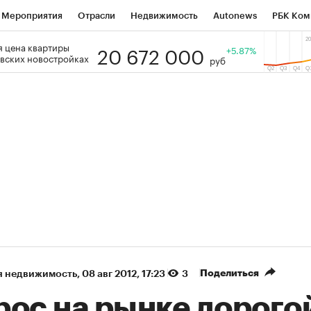
Мероприятия
Отрасли
Недвижимость
Autonews
РБК Ком
20 672 000
 цена квартиры
 РБК
РБК Образование
РБК Курсы
РБК Life
+5.87%
Тренды
Виз
вских новостройках
руб
ь
Крипто
РБК Бизнес-среда
Дискуссионный клуб
Исследо
зета
Спецпроекты СПб
Конференции СПб
Спецпроекты
кономика
Бизнес
Технологии и медиа
Финансы
Рынок на
(+90,76%)
(+34,79%)
5 450
АФК «Система» ₽12
Купить
К
 ПСБ к 29.07.27
прогноз БКС к 15.07.27
Поделиться
я недвижимость
⁠,
08 авг 2012, 17:23
3
рос на рынке дорого