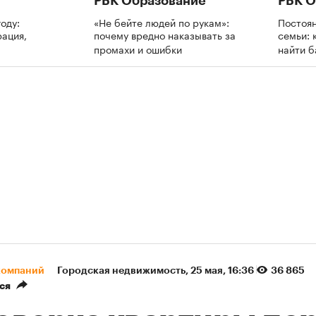
РБК Образование
РБК О
оду:
«Не бейте людей по рукам»:
Постоя
рация,
почему вредно наказывать за
семьи: 
промахи и ошибки
найти 
компаний
Городская недвижимость
⁠,
25 мая, 16:36
36 865
ся