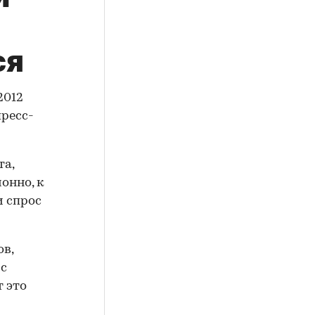
ся
2012
пресс-
та,
онно, к
и спрос
ов,
 с
 это