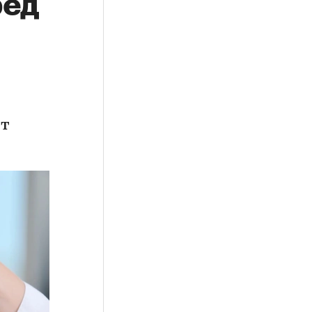
ред
ет