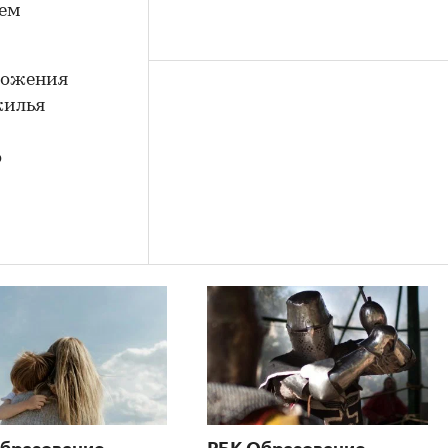
ием
ложения
жилья
о