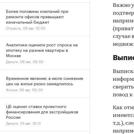
Важно у
Более половины компаний при
подтве
ремонте офисов превышают
наприме
изначальный бюджет
Отрасль, 06 авг, 10:00
(приват
случае 
Аналитики оценили рост спроса на
недвижи
ипотеку на разные квартиры в
Москве
Выпис
Деньги, 06 авг, 09:00
Выписка
Временное явление: в июле снижение
информа
цен на жилье резко замедлилось
сверить
Жилье, 06 авг, 06:00
повод к
ЦБ оценил ставки проектного
Как отм
финансирования для застройщиков
имеются
России
Деньги, 05 авг, 18:13
т.д.), 
наприме