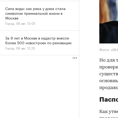
Сила воды: как река у дома стала
символом премиальной жизни в
Москве
Город, 06 авг, 13:05
За 9 лет в Москве в кадастр внесли
более 500 новостроек по реновации
Город, 06 авг, 12:25
Фото: «И
Но для 
проверк
существ
основны
продав
Паспо
Как утв