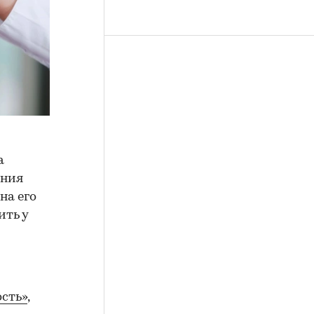
а
ения
на его
ить у
сть»
,