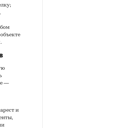
елку;
,
юбом
 объекте
.
в
ую
ь
ие —
арест и
енты,
ии