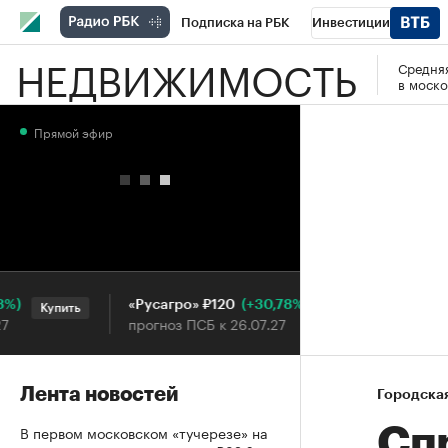
Подписка на РБК
Инвестиции
НЕДВИЖИМОСТЬ
Средняя
РБК Вино
Спорт
Школа управления
в моско
Национальные проекты
Город
Стил
Прямой эфир
Кредитные рейтинги
Франшизы
Га
Проверка контрагентов
Политика
Э
(+30,78%)
«Русагро» ₽120
Ozon ₽
Купить
Купить
прогноз ПСБ к 26.07.27
прогноз
Лента новостей
Городска
В первом московском «тучерезе» на
Сп