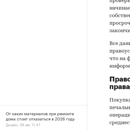
проверк
начинае
собстве
просроч
закончи
Все дан
правоус
что на 
информа
Прав
права
Покупк
печальн
От каких материалов при ремонте
операци
дома стоит отказаться в 2026 году
среднес
Дизайн, 06 авг, 11:47