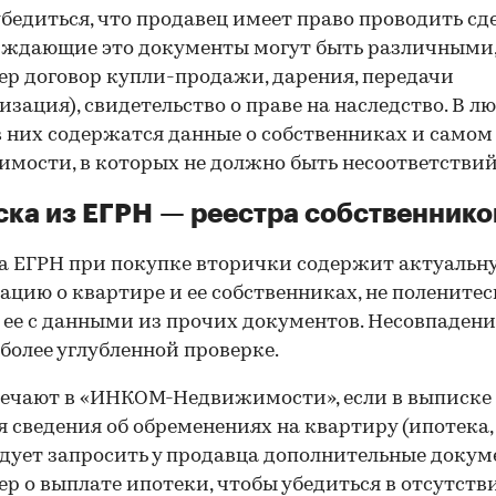
бедиться, что продавец имеет право проводить сд
рждающие это документы могут быть различными
р договор купли-продажи, дарения, передачи
изация), свидетельство о праве на наследство. В л
в них содержатся данные о собственниках и самом
мости, в которых не должно быть несоответствий
ка из ЕГРН — реестра собственнико
 ЕГРН при покупке вторички содержит актуальн
цию о квартире и ее собственниках, не поленитес
 ее с данными из прочих документов. Несовпаден
 более углубленной проверке.
ечают в «ИНКОМ-Недвижимости», если в выписке
 сведения об обременениях на квартиру (ипотека, 
следует запросить у продавца дополнительные докум
р о выплате ипотеки, чтобы убедиться в отсутств