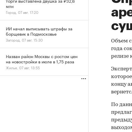
торги выставлена двушка за ₽32,6
млн
ар
Город, 07 авг, 17:20
су
ИИ начал выписывать штрафы за
борщевик в Подмосковье
Загород, 07 авг, 15:30
Объем с
года со
Назван район Москвы с ростом цен
релизе 
на новостройки в июле в 1,75 раза
Жилье, 07 авг, 13:55
Эксперт
которое
концу а
вернетс
По данн
предлаг
предыду
выходом