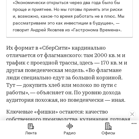
«Экономически открыться через два года было бы
проще и приятнее. Но мы готовы принять эти риски
и, возможно, какое-то время работать не в плюс. Мы
рассматриваем это как инвестиции в будущее», —
говорит Андрей Яковлев из «Гастронома Времена».
Их формат в «СберСити» кардинально
отличается от флагманского: там 2000 кв. м и
трафик с проездной трассы, здесь — 170 кв. м и
другая поведенческая модель. «Во флагмане
люди специально едут за большой корзиной.
Тут — докупить хлеб или молоко по пути с
работы», — объясняет он. По уровню дохода
аудитория похожая, но поведенчески — иная.
Ключевые «фишки» остаются: качество
собственного производства, кулинария, готовая
еда и полуфабрикаты — но ассортимент будет
Лента
Радио
Офисы
более узким, а формат сдвинется в сторону