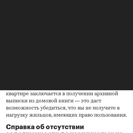
правоустанавливающем документе не числится
владельцем или брак уже расторгнут. Следует
уделить пристальное внимание датам
оформления собственности, заключения и
расторжения брака.
Справка о зарегистрированных
лицах
Идеально, если в жилище никто не
зарегистрирован. Верить на слово не стоит,
попросите продавца документально
подтвердить этот факт. Проверка прописанных в
квартире заключается в получении архивной
выписки из домовой книги — это даст
возможность убедиться, что вы не получите в
нагрузку жильцов, имеющих право пользования.
Справка об отсутствии