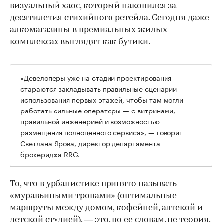
визуальный хаос, который накопился за
десятилетия стихийного ретейла. Сегодня даже
алкомагазины в премиальных жилых
комплексах выглядят как бутики.
«Девелоперы уже на стадии проектирования
стараются закладывать правильные сценарии
использования первых этажей, чтобы там могли
работать сильные операторы — с витринами,
правильной инженерией и возможностью
размещения полноценного сервиса», — говорит
Светлана Ярова, директор департамента
брокериджа RRG.
00:00
/
00:00
То, что в урбанистике принято называть
«муравьиными тропами» (оптимальные
маршруты между домом, кофейней, аптекой и
детской студией), — это, по ее словам, не теория,