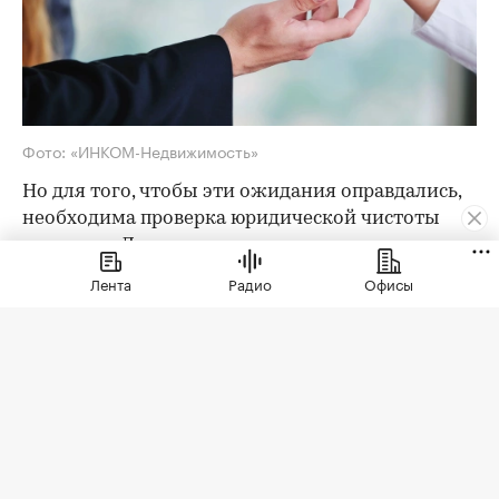
Фото: «ИНКОМ-Недвижимость»
Но для того, чтобы эти ожидания оправдались,
необходима проверка юридической чистоты
квартиры. Для ее проведения существует
определенный чек-лист; давайте остановимся
Лента
Радио
Офисы
на его основных пунктах. Итак, какие
документы следует попросить у продавца?
Паспорта владельцев квартиры
Как утверждают эксперты агентства
«ИНКОМ-
Недвижимость»
, проверка квартиры перед
покупкой на вторичном рынке начинается с
ознакомления с паспортами всех