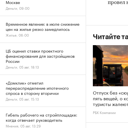
Москве
провел 
Деньги, 09:00
Временное явление: в июле снижение
цен на жилье резко замедлилось
Жилье, 06:00
Читайте т
ЦБ оценил ставки проектного
финансирования для застройщиков
России
Деньги, 05 авг, 18:13
«Домклик» отметил
перераспределение ипотечного
Отпуск без «сю
спроса в сторону вторички
пять вещей, о 
Деньги, 05 авг, 15:13
туристы жалеют
РБК Компании
Гибель рабочего на стройплощадке:
когда отвечает руководитель
Мнения, 05 авг, 13:29