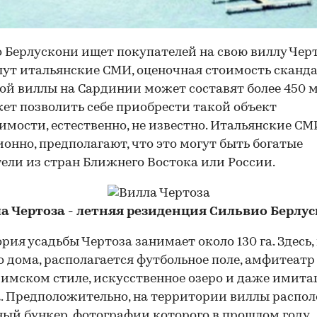
 Берлускони ищет покупателей на свою виллу Черт
ут итальянские СМИ, оценочная стоимость сканд
ой виллы на Сардинии может составят более 450 м
ет позволить себе приобрести такой объект
мости, естественно, не известно. Итальянские СМ
онно, предполагают, что это могут быть богатые
ели из стран Ближнего Востока или России.
а Чертоза - летняя резиденция Сильвио Берлу
рия усадьбы Чертоза занимает около 130 га. Здесь,
о дома, располагается футбольное поле, амфитеатр
имском стиле, искусственное озеро и даже имита
. Предположительно, на территории виллы распо
ый бункер, фотографии которого в прошлом году