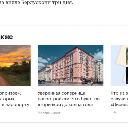
на вилле Берлускони три дня.
акже
рпризов»:
Уверенная соперница
Кто из 
которых
новостройкам: что будет со
озвучил
 в аэропорту
вторичкой до конца года
«Дисне
Недвижимость
Life