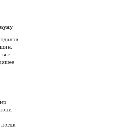
сауну
андалов
нщин,
 все
одящее
мир
скони
 когда