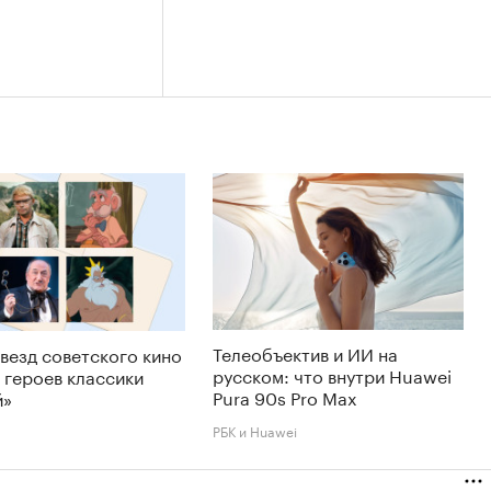
Телеобъектив и ИИ на
звезд советского кино
русском: что внутри Huawei
 героев классики
Pura 90s Pro Max
й»
РБК и Huawei