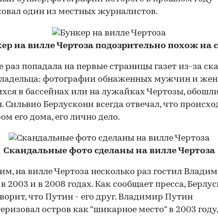
овал один из местных журналистов.
ер на вилле Чертоза подозрительно похож на 
е раз попадала на первые страницы газет из-за ск
владельца: фотографии обнаженных мужчин и же
хся в бассейнах или на лужайках Чертозы, обошли
. Сильвио Берлускони всегда отвечал, что происх
ом его дома, его лично дело.
Скандальные фото сделаны на вилле Чертоза
м, на вилле Чертоза несколько раз гостил Влади
00:00
/
00:00
 в 2003 и в 2008 годах. Как сообщает пресса, Берлу
оворит, что Путин - его друг. Владимир Путин
еризовал остров как "шикарное место" в 2003 году,