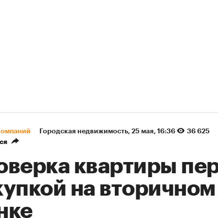
компаний
Городская недвижимость
⁠,
25 мая, 16:36
36 625
ся
оверка квартиры пе
купкой на вторичном
нке