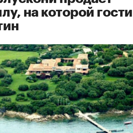
лу, на которой гост
тин