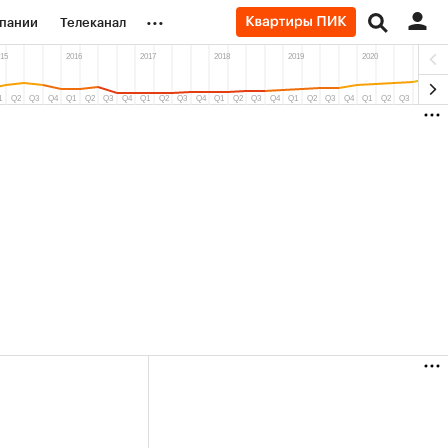
...
пании
Телеканал
ионеры
вания
личной валюты
(+36,17%)
(+31,12%)
«Русагро» ₽120
Купить
Купить
 27.07.27
прогноз ПСБ к 26.07.27