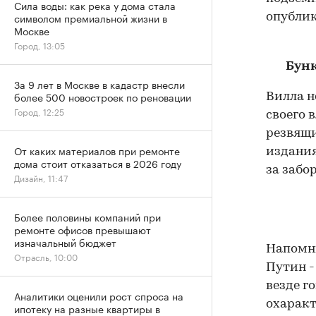
Сила воды: как река у дома стала
символом премиальной жизни в
опублик
Москве
Город, 13:05
Бунк
За 9 лет в Москве в кадастр внесли
более 500 новостроек по реновации
Вилла н
Город, 12:25
своего 
резвящи
От каких материалов при ремонте
издания
дома стоит отказаться в 2026 году
за забор
Дизайн, 11:47
Более половины компаний при
ремонте офисов превышают
изначальный бюджет
Напомни
Отрасль, 10:00
Путин -
везде г
Аналитики оценили рост спроса на
охаракт
ипотеку на разные квартиры в