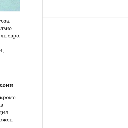
оза.
ально
лн евро.
И,
скони
 кроме
 в
ция
ложен