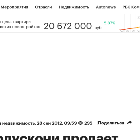
Мероприятия
Отрасли
Недвижимость
Autonews
РБК Ком
20 672 000
 цена квартиры
 РБК
РБК Образование
РБК Курсы
РБК Life
+5.87%
Тренды
Виз
вских новостройках
руб
ь
Крипто
РБК Бизнес-среда
Дискуссионный клуб
Исследо
зета
Спецпроекты СПб
Конференции СПб
Спецпроекты
кономика
Бизнес
Технологии и медиа
Финансы
Рынок на
(+7,3%)
«Северсталь» ₽700
НОВАТЭК ₽1 400
Купить
прогноз КИТ Финанс к 20.07.27
прогноз SberCIB к
Поделиться
я недвижимость
⁠,
28 сен 2012, 09:59
295
рлускони продает