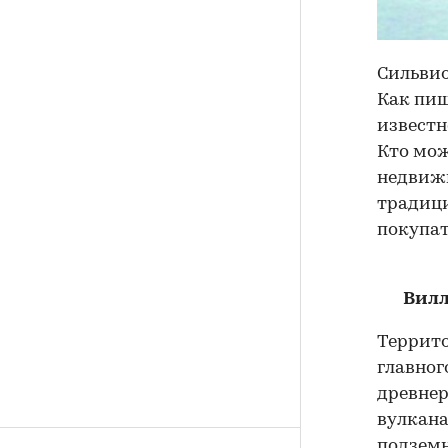
Сильвио
Как пиш
известн
Кто мож
недвижи
традици
покупат
Вилл
Террито
главног
древнер
вулкана
подземн