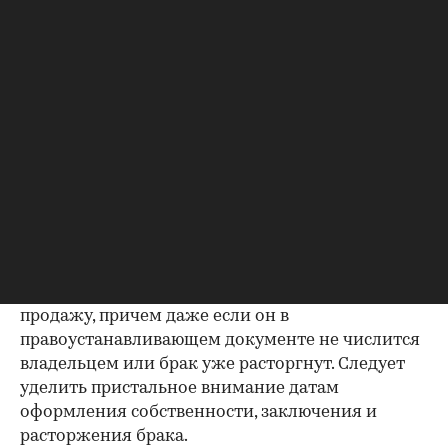
проверке.
Как отмечают в «ИНКОМ-Недвижимости», если в
выписке имеются сведения об обременениях на
квартиру (ипотека, арест и т.д.), следует
запросить у продавца дополнительные
документы, например о выплате ипотеки, чтобы
убедиться в отсутствии препятствий к сделке.
Согласие второй половины на
продажу
Если жилье приобреталось в браке, необходимо
будет получить согласие второго супруга на
продажу, причем даже если он в
правоустанавливающем документе не числится
владельцем или брак уже расторгнут. Следует
уделить пристальное внимание датам
оформления собственности, заключения и
расторжения брака.