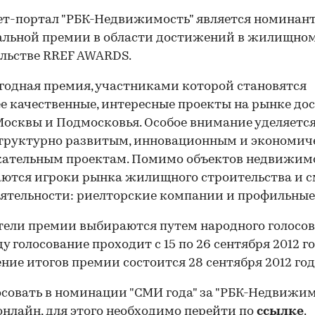
т-портал "РБК-Недвижимость" является номинан
альной премии в области достижений в жилищно
льстве RREF AWARDS.
годная премия, участниками которой становятся
е качественные, интересные проекты на рынке до
осквы и Подмосковья. Особое внимание уделяетс
труктурно развитым, инновационным и экономич
кательным проектам. Помимо объектов недвижим
ются игроки рынка жилищного строительства и 
ятельности: риелторские компании и профильные
ели премии выбираются путем народного голосов
ду голосование проходит с 15 по 26 сентября 2012 го
ние итогов премии состоится 28 сентября 2012 год
совать в номинации "СМИ года" за "РБК-Недвижим
нлайн, для этого необходимо перейти по
ссылке
.