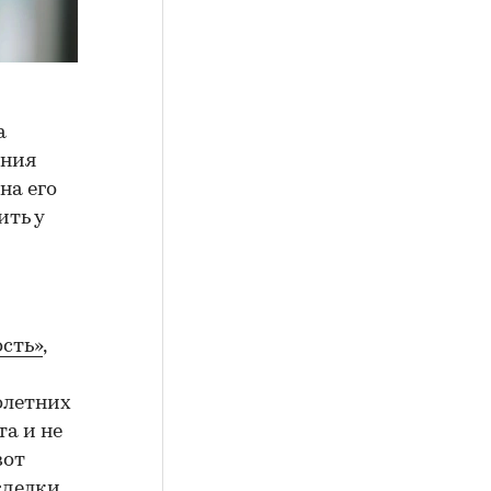
а
ения
на его
ить у
сть»
,
олетних
а и не
вот
сделки.