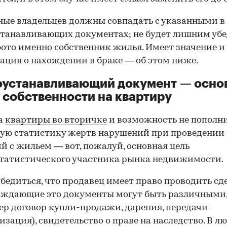
ные владельцев должны совпадать с указанными в
танавливающих документах; не будет лишним убе
фото именно собственник жилья. Имеет значение и
ция о нахождении в браке — об этом ниже.
оустанавливающий документ — осно
 собственности на квартиру
а
квартиры во вторичке
и возможность не пополн
ую статистику жертв нарушений при проведении
й с жильем — вот, пожалуй, основная цель
татистического участника рынка недвижимости.
00:00
/
00:00
бедиться, что продавец имеет право проводить сд
рждающие это документы могут быть различными
р договор купли-продажи, дарения, передачи
изация), свидетельство о праве на наследство. В л