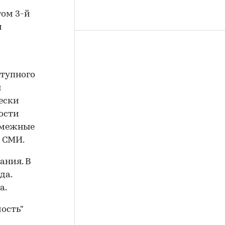
том 3-й
м
ступного
я
ески
ости
смежные
 СМИ.
ания. В
да.
а.
ость"