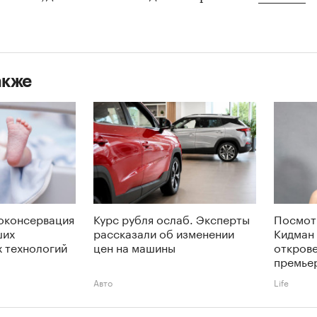
акже
оконсервация
Курс рубля ослаб. Эксперты
Посмот
ших
рассказали об изменении
Кидман 
 технологий
цен на машины
откров
премье
Авто
Life