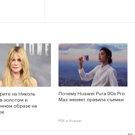
Почему Huawei Pura 90s Pro
рите на Николь
Max меняет правила съемки
в золотом и
енном образе на
ре
РБК и Huawei