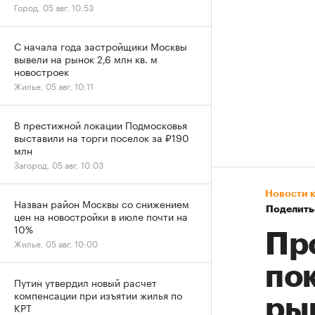
Город, 05 авг, 10:53
С начала года застройщики Москвы
вывели на рынок 2,6 млн кв. м
новостроек
Жилье, 05 авг, 10:11
В престижной локации Подмосковья
выставили на торги поселок за ₽190
млн
Загород, 05 авг, 10:03
Новости 
Назван район Москвы со снижением
Поделить
цен на новостройки в июле почти на
10%
Пр
Жилье, 05 авг, 10:00
по
Путин утвердил новый расчет
компенсации при изъятии жилья по
ры
КРТ