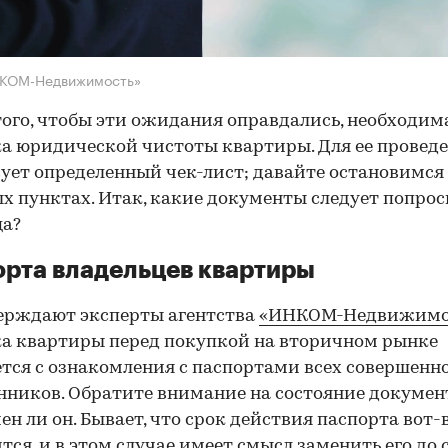
НКОМ-Недвижимость»
того, чтобы эти ожидания оправдались, необходим
а юридической чистоты квартиры. Для ее провед
ует определенный чек-лист; давайте остановимся 
х пунктах. Итак, какие документы следует попрос
ца?
рта владельцев квартиры
ерждают эксперты агентства
«ИНКОМ-Недвижимо
а квартиры перед покупкой на вторичном рынке
тся с ознакомления с паспортами всех совершенн
нников. Обратите внимание на состояние документ
ен ли он. Бывает, что срок действия паспорта вот-
тся, и в этом случае имеет смысл заменить его до 