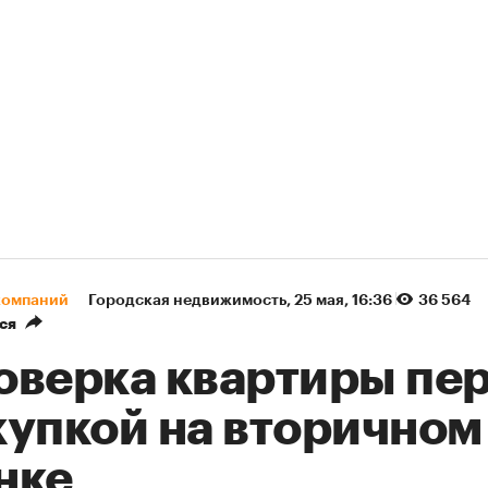
компаний
Городская недвижимость
⁠,
25 мая, 16:36
36 564
ся
оверка квартиры пе
купкой на вторичном
нке