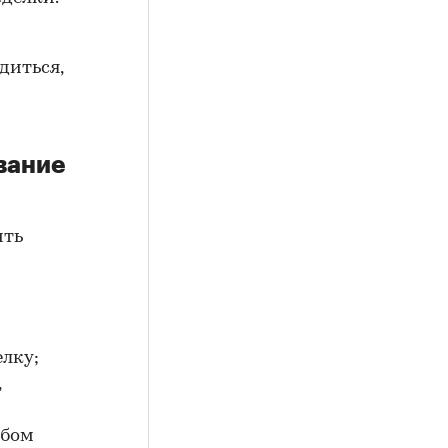
диться,
вание
ить
елку;
,
юбом