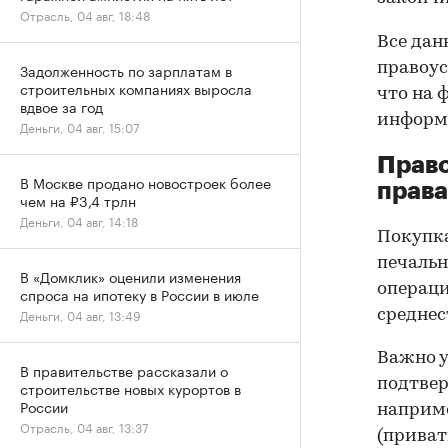
Отрасль, 04 авг, 18:48
Все дан
правоус
Задолженность по зарплатам в
строительных компаниях выросла
что на 
вдвое за год
информа
Деньги, 04 авг, 15:07
Прав
В Москве продано новостроек более
права
чем на ₽3,4 трлн
Деньги, 04 авг, 14:18
Покупк
печальн
В «Домклик» оценили изменения
операци
спроса на ипотеку в России в июле
Деньги, 04 авг, 13:49
среднес
Важно у
В правительстве рассказали о
подтве
строительстве новых курортов в
России
наприме
Отрасль, 04 авг, 13:37
(приват