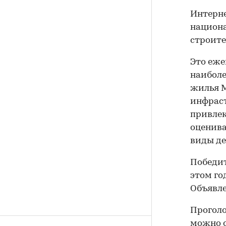
Интерне
национ
строите
Это еже
наиболе
жилья М
инфрас
привле
оценива
виды де
Победит
этом го
Объявле
Проголо
можно о