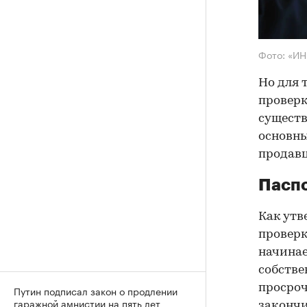
Фото: «И
Но для 
проверк
существ
основны
продав
Паспо
Как утв
проверк
начинае
собстве
просроч
Путин подписал закон о продлении
гаражной амнистии на пять лет
закончи