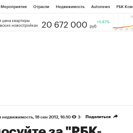
Мероприятия
Отрасли
Недвижимость
Autonews
РБК Ком
20 672 000
 цена квартиры
 РБК
РБК Образование
РБК Курсы
РБК Life
+5.87%
Тренды
Виз
вских новостройках
руб
ь
Крипто
РБК Бизнес-среда
Дискуссионный клуб
Исследо
зета
Спецпроекты СПб
Конференции СПб
Спецпроекты
кономика
Бизнес
Технологии и медиа
Финансы
Рынок на
(+87,12%)
(+28,29%)
₽5 450
АФК «Система» ₽12
Купить
з ПСБ к 29.07.27
прогноз БКС к 15.07.27
Поделиться
я недвижимость
⁠,
18 сен 2012, 16:10
3
осуйте за "РБК-