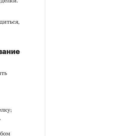
сделки.
диться,
вание
ить
елку;
,
юбом