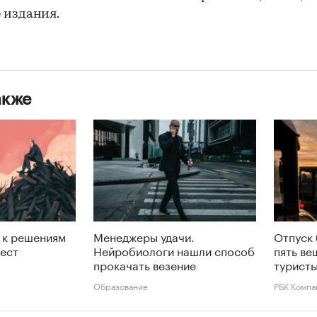
 издания.
акже
 к решениям
Менеджеры удачи.
Отпуск 
тест
Нейробиологи нашли способ
пять ве
прокачать везение
туристы
Образование
РБК Компа