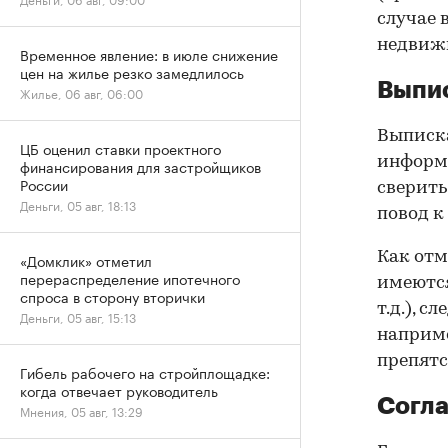
случае 
недвижи
Временное явление: в июле снижение
цен на жилье резко замедлилось
Выпис
Жилье, 06 авг, 06:00
Выписка
ЦБ оценил ставки проектного
информа
финансирования для застройщиков
России
сверить
Деньги, 05 авг, 18:13
повод к
Как отм
«Домклик» отметил
перераспределение ипотечного
имеются
спроса в сторону вторички
т.д.), 
Деньги, 05 авг, 15:13
наприме
препятс
Гибель рабочего на стройплощадке:
когда отвечает руководитель
Согла
Мнения, 05 авг, 13:29