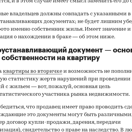
тся, и в этом случае имеет смысл заменить его до 
ные владельцев должны совпадать с указанными в
танавливающих документах; не будет лишним убе
фото именно собственник жилья. Имеет значение и
ция о нахождении в браке — об этом ниже.
оустанавливающий документ — осно
 собственности на квартиру
а
квартиры во вторичке
и возможность не пополн
ую статистику жертв нарушений при проведении
й с жильем — вот, пожалуй, основная цель
татистического участника рынка недвижимости.
00:00
/
00:00
бедиться, что продавец имеет право проводить сд
рждающие это документы могут быть различными
р договор купли-продажи, дарения, передачи
изация), свидетельство о праве на наследство. В л