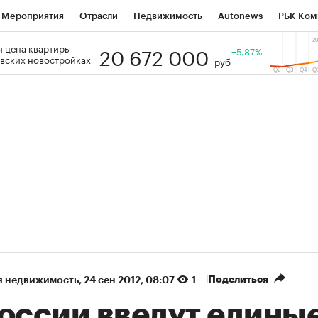
Мероприятия
Отрасли
Недвижимость
Autonews
РБК Ком
20 672 000
 цена квартиры
 РБК
РБК Образование
РБК Курсы
РБК Life
+5.87%
Тренды
Виз
вских новостройках
руб
ь
Крипто
РБК Бизнес-среда
Дискуссионный клуб
Исследо
зета
Спецпроекты СПб
Конференции СПб
Спецпроекты
кономика
Бизнес
Технологии и медиа
Финансы
Рынок на
(+88,26%)
(+32,03%)
5 450
АФК «Система» ₽12
Купить
К
 ПСБ к 29.07.27
прогноз БКС к 15.07.27
Поделиться
я недвижимость
⁠,
24 сен 2012, 08:07
1
России введут едины