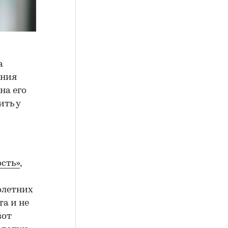
а
ения
на его
ить у
сть»
,
олетних
а и не
вот