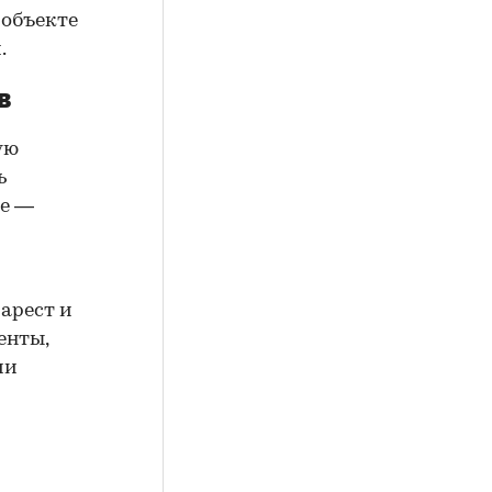
 объекте
.
в
ую
ь
ие —
арест и
енты,
ии