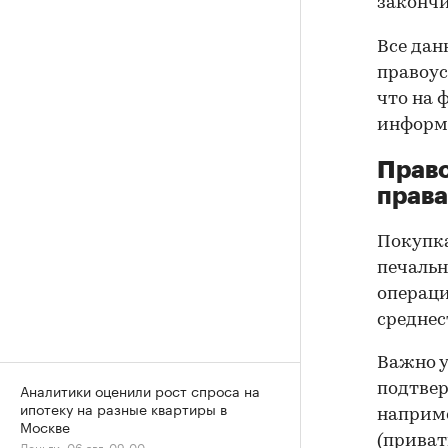
закончи
Все дан
правоус
что на 
информа
Прав
права
Покупк
печальн
операци
среднес
Важно у
Аналитики оценили рост спроса на
подтве
ипотеку на разные квартиры в
наприме
Москве
(приват
Деньги, 06 авг, 09:00