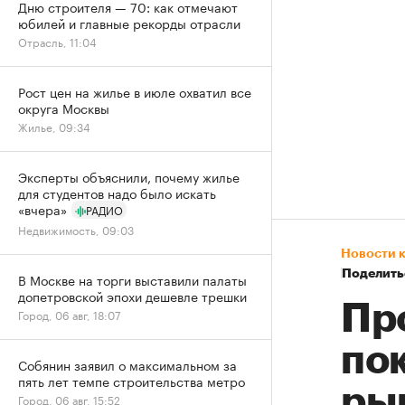
Дню строителя — 70: как отмечают
юбилей и главные рекорды отрасли
Отрасль, 11:04
Рост цен на жилье в июле охватил все
округа Москвы
Жилье, 09:34
Эксперты объяснили, почему жилье
для студентов надо было искать
«вчера»
РАДИО
Недвижимость, 09:03
Новости 
Поделить
В Москве на торги выставили палаты
допетровской эпохи дешевле трешки
Пр
Город, 06 авг, 18:07
по
Собянин заявил о максимальном за
пять лет темпе строительства метро
ры
Город, 06 авг, 15:52