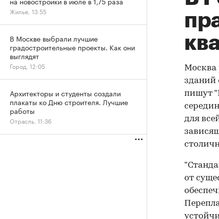
на новостройки в июле в 1,75 раза
Жилье, 13:55
пр
кв
В Москве выбрали лучшие
градостроительные проекты. Как они
выглядят
Город, 12:05
Москва
зданий 
Архитекторы и студенты создали
пишут "
плакаты ко Дню строителя. Лучшие
середин
работы
для все
Отрасль, 11:36
зависящ
столичн
"Станда
от суще
обеспеч
Перепла
устойчи