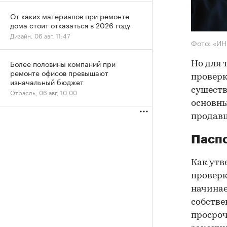
От каких материалов при ремонте
дома стоит отказаться в 2026 году
Дизайн, 06 авг, 11:47
Фото: «И
Более половины компаний при
Но для 
ремонте офисов превышают
проверк
изначальный бюджет
существ
Отрасль, 06 авг, 10:00
основны
продав
Паспо
Как утв
проверк
начинае
собстве
просроч