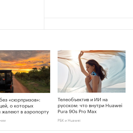
Телеобъектив и ИИ на
без «сюрпризов»:
русском: что внутри Huawei
щей, о которых
Pura 90s Pro Max
 жалеют в аэропорту
нии
РБК и Huawei