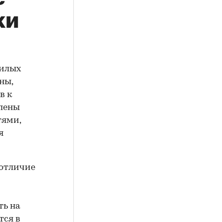
ки
жилых
ны,
в к
елены
тями,
я
 отличие
ть на
тся в