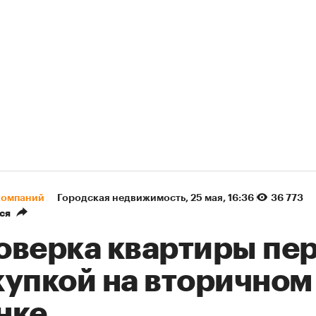
компаний
Городская недвижимость
⁠,
25 мая, 16:36
36 773
ся
оверка квартиры пе
купкой на вторичном
нке