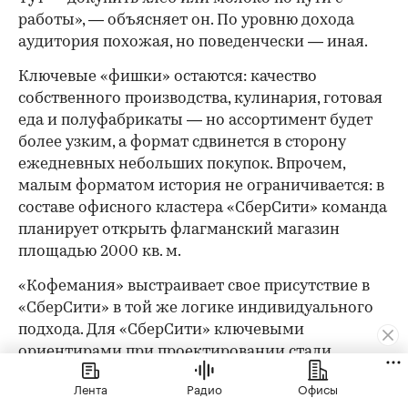
работы», — объясняет он. По уровню дохода
аудитория похожая, но поведенчески — иная.
Ключевые «фишки» остаются: качество
собственного производства, кулинария, готовая
еда и полуфабрикаты — но ассортимент будет
более узким, а формат сдвинется в сторону
ежедневных небольших покупок. Впрочем,
малым форматом история не ограничивается: в
составе офисного кластера «СберСити» команда
планирует открыть флагманский магазин
площадью 2000 кв. м.
«Кофемания» выстраивает свое присутствие в
«СберСити» в той же логике индивидуального
подхода. Для «СберСити» ключевыми
ориентирами при проектировании стали
технологичность решений, функциональность и
Лента
Радио
Офисы
лаконичность форм. «В данный момент мы