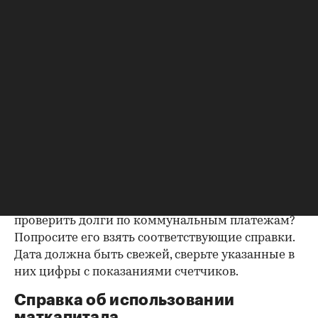
подтвердить этот факт. Проверка прописанных в
квартире заключается в получении архивной
выписки из домовой книги — это даст
возможность убедиться, что вы не получите в
нагрузку жильцов, имеющих право пользования.
Справка об отсутствии
задолженности по коммунальным
платежам
Важно убедиться в отсутствии задолженностей:
до продажи квартиры оплата «коммуналки» —
обязанность прежнего собственника. А как
проверить долги по коммунальным платежам?
Попросите его взять соответствующие справки.
Дата должна быть свежей, сверьте указанные в
них цифры с показаниями счетчиков.
Справка об использовании
маткапитала