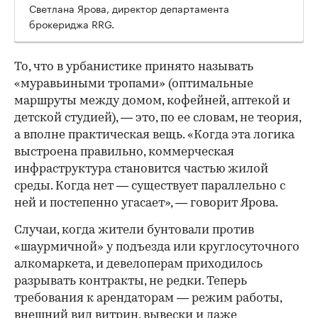
Светлана Ярова, директор департамента
брокериджа RRG.
00:00
/
00:00
То, что в урбанистике принято называть
«муравьиными тропами» (оптимальные
маршруты между домом, кофейней, аптекой и
детской студией), — это, по ее словам, не теория,
а вполне практическая вещь. «Когда эта логика
выстроена правильно, коммерческая
инфраструктура становится частью жилой
среды. Когда нет — существует параллельно с
ней и постепенно угасает», — говорит Ярова.
Случаи, когда жители бунтовали против
«шаурмичной» у подъезда или круглосуточного
алкомаркета, и девелоперам приходилось
разрывать контракты, не редки. Теперь
требования к арендаторам — режим работы,
внешний вид витрин, вывески и даже