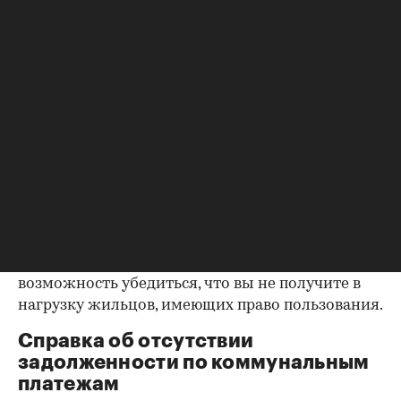
уделить пристальное внимание датам
оформления собственности, заключения и
расторжения брака.
Справка о зарегистрированных
лицах
Идеально, если в жилище никто не
зарегистрирован. Верить на слово не стоит,
попросите продавца документально
подтвердить этот факт. Проверка прописанных в
квартире заключается в получении архивной
выписки из домовой книги — это даст
возможность убедиться, что вы не получите в
нагрузку жильцов, имеющих право пользования.
Справка об отсутствии
задолженности по коммунальным
платежам