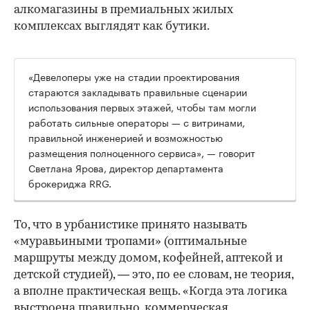
алкомагазины в премиальных жилых
комплексах выглядят как бутики.
«Девелоперы уже на стадии проектирования
стараются закладывать правильные сценарии
использования первых этажей, чтобы там могли
работать сильные операторы — с витринами,
правильной инженерией и возможностью
размещения полноценного сервиса», — говорит
Светлана Ярова, директор департамента
брокериджа RRG.
00:00
/
00:00
То, что в урбанистике принято называть
«муравьиными тропами» (оптимальные
маршруты между домом, кофейней, аптекой и
детской студией), — это, по ее словам, не теория,
а вполне практическая вещь. «Когда эта логика
выстроена правильно, коммерческая