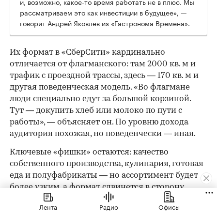
и, возможно, какое-то время работать не в плюс. Мы
рассматриваем это как инвестиции в будущее», —
говорит Андрей Яковлев из «Гастронома Времена».
Их формат в «СберСити» кардинально
отличается от флагманского: там 2000 кв. м и
трафик с проездной трассы, здесь — 170 кв. м и
другая поведенческая модель. «Во флагмане
люди специально едут за большой корзиной.
Тут — докупить хлеб или молоко по пути с
работы», — объясняет он. По уровню дохода
аудитория похожая, но поведенчески — иная.
Ключевые «фишки» остаются: качество
собственного производства, кулинария, готовая
еда и полуфабрикаты — но ассортимент будет
более узким, а формат сдвинется в сторону
ежедневных небольших покупок. Впрочем,
Лента
Радио
Офисы
малым форматом история не ограничивается: в