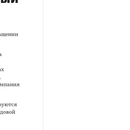
ращении
а
ах
,
ампания
ируются
ндовой