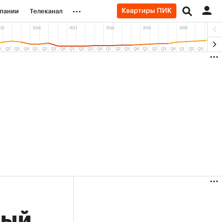
...
пании
Телеканал
ионеры
вания
личной валюты
ный