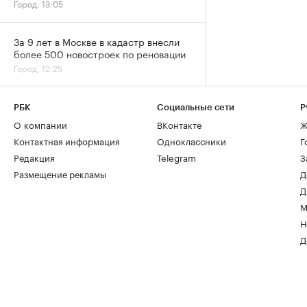
Город, 13:05
За 9 лет в Москве в кадастр внесли
более 500 новостроек по реновации
Город, 12:25
От каких материалов при ремонте
РБК
Социальные сети
Р
дома стоит отказаться в 2026 году
О компании
ВКонтакте
Ж
Дизайн, 11:47
Контактная информация
Одноклассники
Г
Редакция
Telegram
З
Более половины компаний при
Размещение рекламы
Д
ремонте офисов превышают
Д
изначальный бюджет
М
Отрасль, 10:00
Н
Д
Аналитики оценили рост спроса на
ипотеку на разные квартиры в
Москве
Деньги, 09:00