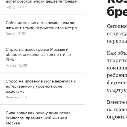
допетровской эпохи дешевле трешки
Город, 18:07
бре
Собянин заявил о максимальном за
Сегодня
пять лет темпе строительства метро
Город, 15:52
структу
первона
Спрос на новостройки Москвы и
области снизился за год почти на
Как объ
20%
террито
Жилье, 15:39
компани
ребренд
Спрос на ипотеку в июле вернулся к
фирменн
естественному уровню после
ажиотажа
стартует
Деньги, 13:32
Вместе 
на площ
Сила воды: как река у дома стала
символом премиальной жизни в
биржи, 
Москве