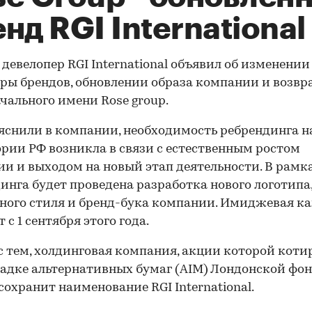
нд RGI International
 девелопер RGI International объявил об изменении
ры брендов, обновлении образа компании и возв
чального имени Rose group.
яснили в компании, необходимость ребрендинга н
рии РФ возникла в связи с естественным ростом
и и выходом на новый этап деятельности. В рамк
инга будет проведена разработка нового логотипа
ого стиля и бренд-бука компании. Имиджевая к
 с 1 сентября этого года.
с тем, холдинговая компания, акции которой кот
адке альтернативных бумаг (AIM) Лондонской фо
сохранит наименование RGI International.