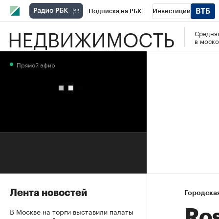
Подписка на РБК
Инвестиции
НЕДВИЖИМОСТЬ
Средняя
РБК Вино
Спорт
Школа управления
в моско
Национальные проекты
Город
Стил
Прямой эфир
Кредитные рейтинги
Франшизы
Га
Проверка контрагентов
Политика
Э
Лента новостей
Городска
В Москве на торги выставили палаты
Ro