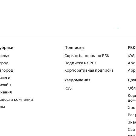
убрики
Подписки
РБК
илье
Скрыть баннеры на РБК
iOS
ород
Подписка на РБК
And
агород
Корпоративная подписка
AppG
еньги
Уведомления
Дру
изайн
RSS
Обл
нения
Кор
овости компаний
дом
ом
Хос
Рег
Зна
Сайт