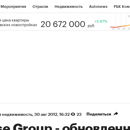
Мероприятия
Отрасли
Недвижимость
Autonews
РБК Ком
20 672 000
 цена квартиры
 РБК
РБК Образование
РБК Курсы
РБК Life
+5.87%
Тренды
Виз
вских новостройках
руб
ь
Крипто
РБК Бизнес-среда
Дискуссионный клуб
Исследо
зета
Спецпроекты СПб
Конференции СПб
Спецпроекты
кономика
Бизнес
Технологии и медиа
Финансы
Рынок на
Поделиться
я недвижимость
⁠,
30 авг 2012, 16:32
23
se Group - обновлен