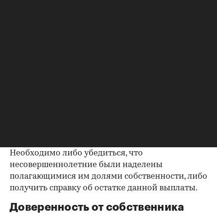
до продажи квартиры оплата «коммуналки» —
обязанность прежнего собственника. А как
проверить долги по коммунальным платежам?
Попросите его взять соответствующие справки.
Дата должна быть свежей, сверьте указанные в
них цифры с показаниями счетчиков.
Справка об использовании
маткапитала
В случае наличия у продавца детей есть
вероятность использования материнского
капитала при приобретении квартиры.
Необходимо либо убедиться, что
несовершеннолетние были наделены
полагающимися им долями собственности, либо
получить справку об остатке данной выплаты.
Доверенность от собственника