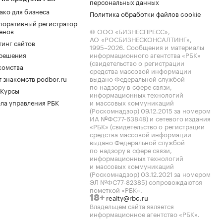
персональных данных
ако для бизнеса
Политика обработки файлов cookie
поративный регистратор
енов
© ООО «БИЗНЕСПРЕСС»,
АО «РОСБИЗНЕСКОНСАЛТИНГ»,
тинг сайтов
1995–2026
. Сообщения и материалы
.решения
информационного агентства «РБК»
(свидетельство о регистрации
комства
средства массовой информации
 знакомств podbor.ru
выдано Федеральной службой
по надзору в сфере связи,
 Курсы
информационных технологий
ла управления РБК
и массовых коммуникаций
(Роскомнадзор) 09.12.2015 за номером
ИА №ФС77-63848) и сетевого издания
«РБК» (свидетельство о регистрации
средства массовой информации
выдано Федеральной службой
по надзору в сфере связи,
информационных технологий
и массовых коммуникаций
(Роскомнадзор) 03.12.2021 за номером
ЭЛ №ФС77-82385) сопровождаются
пометкой «РБК».
realty@rbc.ru
18+
Владельцем сайта является
информационное агентство «РБК».