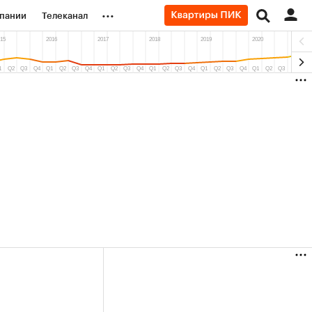
...
пании
Телеканал
ионеры
вания
личной валюты