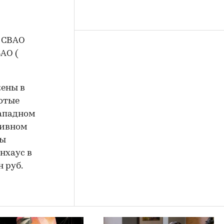
в СВАО
ЗАО (
жены в
отые
Западном
тивном
ты
нхаус в
 руб.