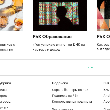
РБК Образование
РБК О
апитков с
«Ген успеха»: влияет ли ДНК на
Как раз
выгляде
репостью
карьеру и доход
убрики
Подписки
РБК
илье
Скрыть баннеры на РБК
iOS
ород
Подписка на РБК
And
агород
Корпоративная подписка
AppG
еньги
Уведомления
Дру