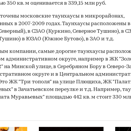
ю 350 кв. м оценивается в 339,15 млн руб.
точены московские таунхаусы в микрорайонах,
нных в 2007-2009 годах. Таунхаусы расположены 
Северный), в СЗАО (Куркино, Северное Тушино), в С
ушино) в ЮЗАО (Южное Бутово), в ЗАО и т.д.
ым компании, самые дорогие таунхаусы располо
м административном округе, например в ЖК "Зол
" на Минской улице, в Серебряном Бору в Северо-
стративном округе и в Центральном администра
 Это ЖК "Три тополя" на улице Плющиха, ЖК "Пала
вых" в Зачатьевском переулке и т.д. Например, тау
ата Муравьевых" площадью 442 кв. м стоит 330 млн
00:00
/
00:00