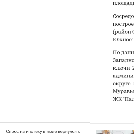
площадь
Сосредо
построе
(район 
Южное Т
По данн
Западно
ключи-2
админи
округе.
Муравье
ЖК "Пал
Спрос на ипотеку в июле вернулся к