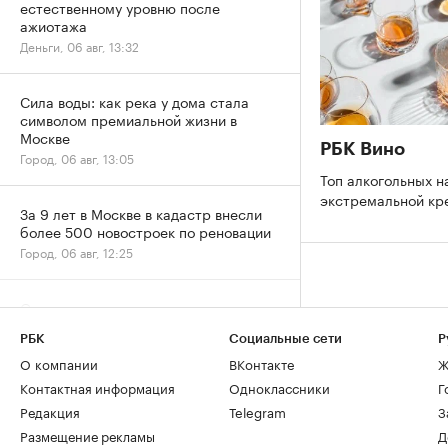
естественному уровню после
ажиотажа
Деньги, 06 авг, 13:32
Сила воды: как река у дома стала
символом премиальной жизни в
Москве
РБК Вино
Город, 06 авг, 13:05
Топ алкогольных н
экстремальной к
За 9 лет в Москве в кадастр внесли
более 500 новостроек по реновации
Город, 06 авг, 12:25
От каких материалов при ремонте
дома стоит отказаться в 2026 году
РБК
Социальные сети
Р
Дизайн, 06 авг, 11:47
О компании
ВКонтакте
Ж
Контактная информация
Одноклассники
Г
Более половины компаний при
Редакция
Telegram
З
ремонте офисов превышают
Размещение рекламы
Д
изначальный бюджет