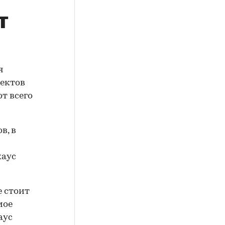
т
я
ъектов
т всего
в, в
хаус
е стоит
мое
аус