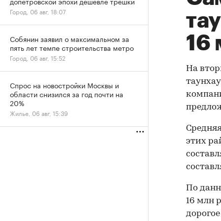
допетровской эпохи дешевле трешки
Город, 06 авг, 18:07
тау
16
Собянин заявил о максимальном за
пять лет темпе строительства метро
Город, 06 авг, 15:52
На вто
таунхау
Спрос на новостройки Москвы и
области снизился за год почти на
компани
20%
предлож
Жилье, 06 авг, 15:39
Средняя
этих ра
составля
составл
По данн
16 млн 
дорогое