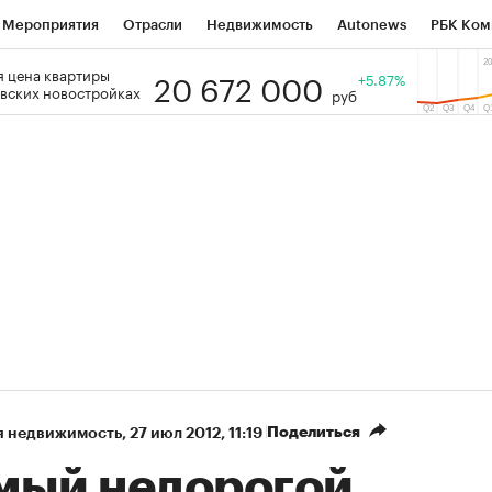
Мероприятия
Отрасли
Недвижимость
Autonews
РБК Ком
20 672 000
 цена квартиры
 РБК
РБК Образование
РБК Курсы
РБК Life
+5.87%
Тренды
Виз
вских новостройках
руб
ь
Крипто
РБК Бизнес-среда
Дискуссионный клуб
Исследо
зета
Спецпроекты СПб
Конференции СПб
Спецпроекты
кономика
Бизнес
Технологии и медиа
Финансы
Рынок на
Поделиться
я недвижимость
⁠,
27 июл 2012, 11:19
мый недорогой