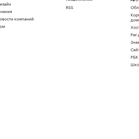
изайн
RSS
Обл
нения
Кор
овости компаний
дом
ом
Хос
Рег
Зна
Сайт
РБК
Шко