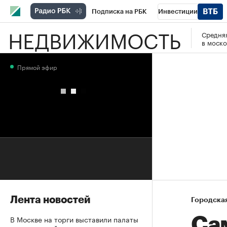
Подписка на РБК
Инвестиции
НЕДВИЖИМОСТЬ
Средняя
РБК Вино
Спорт
Школа управления
в моско
Национальные проекты
Город
Стил
Прямой эфир
Кредитные рейтинги
Франшизы
Га
Проверка контрагентов
Политика
Э
Лента новостей
Городска
В Москве на торги выставили палаты
Са