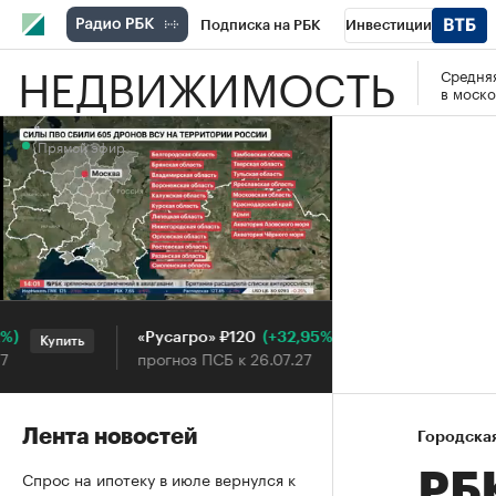
Подписка на РБК
Инвестиции
НЕДВИЖИМОСТЬ
Средняя
РБК Вино
Спорт
Школа управления
в моско
Национальные проекты
Город
Стил
Прямой эфир
Кредитные рейтинги
Франшизы
Га
Проверка контрагентов
Политика
Э
Прямой эфир
(+32,95%)
«Русагро» ₽120
Ozon ₽5
Купить
Купить
прогноз ПСБ к 26.07.27
прогноз 
Лента новостей
Городска
Спрос на ипотеку в июле вернулся к
РБ