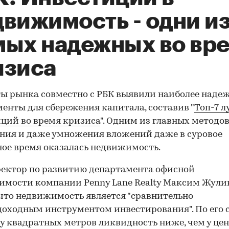
движимость - одни и
мых надежных во вр
изиса
ы рынка совместно с РБК выявили наиболее наде
енты для сбережения капитала, составив "
Топ-7 
ций во время кризиса
". Одним из главных методо
ния и даже умножения вложений даже в суровое
ое время оказалась недвижимость.
ректор по развитию департамента офисной
мости компании Penny Lane Realty Максим Жули
 что недвижимость является "сравнительно
оходным инструментом инвестирования". По его 
 у квадратных метров ликвидность ниже, чем у це