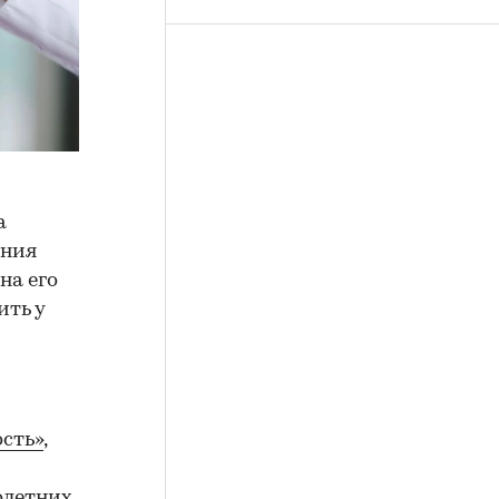
а
ения
на его
ить у
сть»
,
олетних