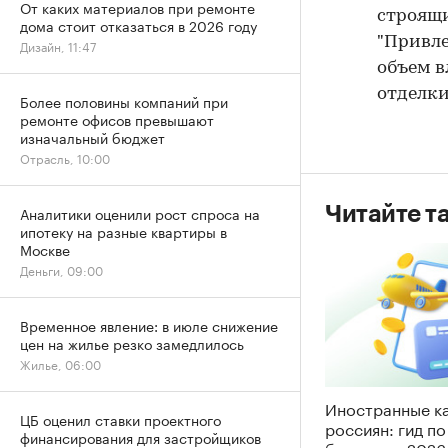
От каких материалов при ремонте
строящи
дома стоит отказаться в 2026 году
"Привле
Дизайн, 11:47
объем в
отделки
Более половины компаний при
ремонте офисов превышают
изначальный бюджет
Отрасль, 10:00
Аналитики оценили рост спроса на
Читайте т
ипотеку на разные квартиры в
Москве
Деньги, 09:00
Временное явление: в июле снижение
цен на жилье резко замедлилось
Жилье, 06:00
Иностранные к
ЦБ оценил ставки проектного
россиян: гид п
финансирования для застройщиков
банкам на 2026