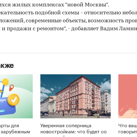
хся жилых комплексах "новой Москвы".
кательность подобной схемы - относительно небо
ложений, современные объекты, возможность про
 и продажи с ремонтом", - добавляет Вадим Ламин
акже
арты для
Уверенная соперница
Что ваш
о зарубежным
новостройкам: что будет со
говорит
 год
вторичкой до конца года