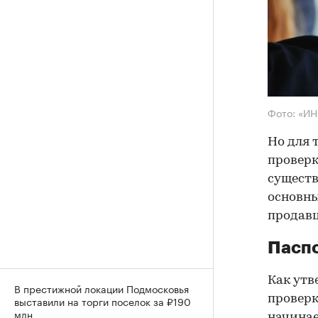
Фото: «И
Но для 
проверк
существ
основны
продав
Паспо
Как утв
В престижной локации Подмосковья
проверк
выставили на торги поселок за ₽190
млн
начинае