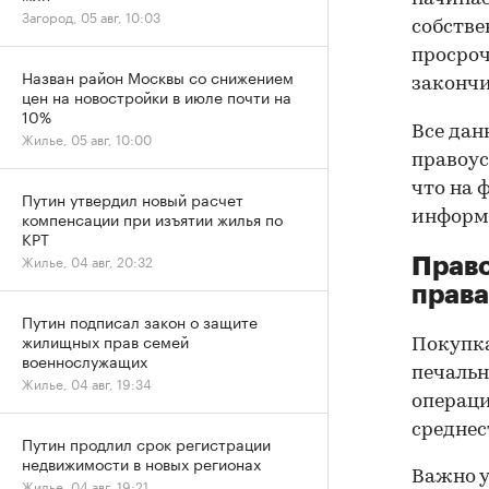
Загород, 05 авг, 10:03
собстве
просроч
Назван район Москвы со снижением
закончи
цен на новостройки в июле почти на
10%
Все дан
Жилье, 05 авг, 10:00
правоус
что на 
Путин утвердил новый расчет
компенсации при изъятии жилья по
информа
КРТ
Жилье, 04 авг, 20:32
Прав
права
Путин подписал закон о защите
жилищных прав семей
Покупк
военнослужащих
печальн
Жилье, 04 авг, 19:34
операци
среднес
Путин продлил срок регистрации
недвижимости в новых регионах
Важно у
Жилье, 04 авг, 19:21