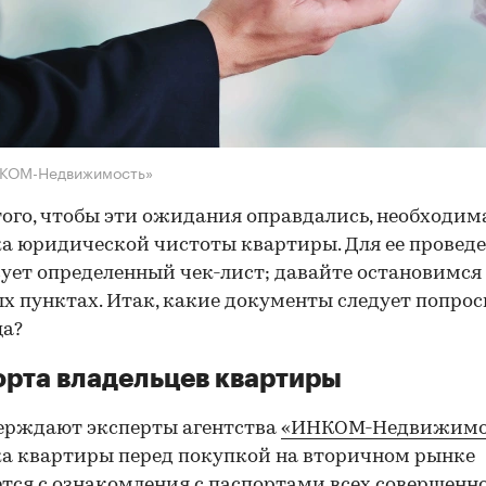
НКОМ-Недвижимость»
того, чтобы эти ожидания оправдались, необходим
а юридической чистоты квартиры. Для ее провед
ует определенный чек-лист; давайте остановимся 
х пунктах. Итак, какие документы следует попрос
ца?
рта владельцев квартиры
ерждают эксперты агентства
«ИНКОМ-Недвижимо
а квартиры перед покупкой на вторичном рынке
тся с ознакомления с паспортами всех совершенн