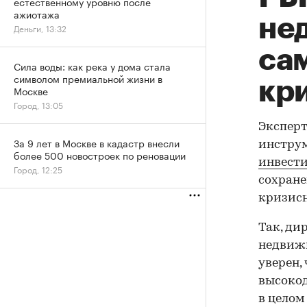
естественному уровню после
ажиотажа
не
Деньги, 13:32
са
Сила воды: как река у дома стала
символом премиальной жизни в
кр
Москве
Город, 13:05
Эксперт
За 9 лет в Москве в кадастр внесли
инструм
более 500 новостроек по реновации
инвести
Город, 12:25
сохране
кризисн
Так, ди
недвижи
уверен,
высокод
в целом