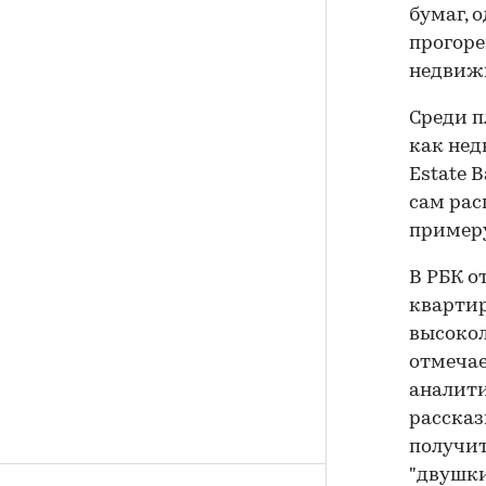
бумаг, 
прогоре
недвижи
Среди п
как не
Estate 
сам рас
примеру
В РБК о
квартир
высокол
отмечае
аналити
рассказ
получит
"двушки