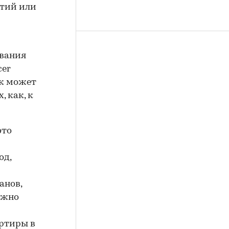
ятий или
ования
cer
ик может
 как, к
это
од,
анов,
ожно
артиры в