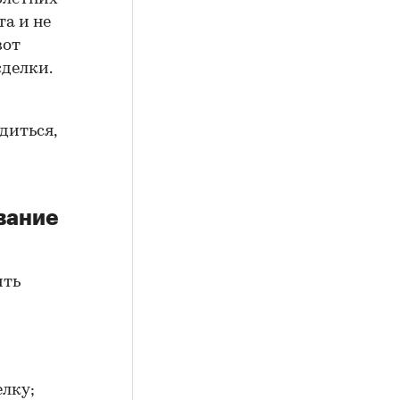
а и не
вот
сделки.
диться,
вание
ить
елку;