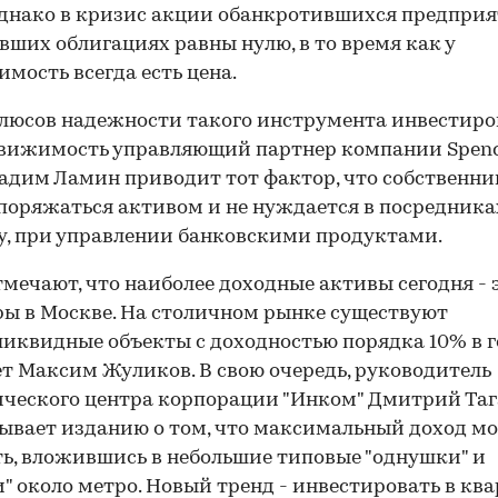
однако в кризис акции обанкротившихся предпри
вших облигациях равны нулю, в то время как у
мость всегда есть цена.
люсов надежности такого инструмента инвестир
движимость управляющий партнер компании Spen
Вадим Ламин приводит тот фактор, что собственн
поряжаться активом и не нуждается в посредниках,
, при управлении банковскими продуктами.
тмечают, что наиболее доходные активы сегодня - 
ы в Москве. На столичном рынке существуют
иквидные объекты с доходностью порядка 10% в г
т Максим Жуликов. В свою очередь, руководитель
ческого центра корпорации "Инком" Дмитрий Таг
ывает изданию о том, что максимальный доход м
ь, вложившись в небольшие типовые "однушки" и
" около метро. Новый тренд - инвестировать в кв