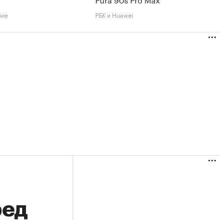
ние
РБК и Huawei
ред