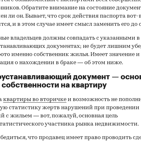
нников. Обратите внимание на состояние документ
ен ли он. Бывает, что срок действия паспорта вот-
тся, и в этом случае имеет смысл заменить его до 
ные владельцев должны совпадать с указанными в
танавливающих документах; не будет лишним убе
фото именно собственник жилья. Имеет значение и
ция о нахождении в браке — об этом ниже.
оустанавливающий документ — осно
 собственности на квартиру
а
квартиры во вторичке
и возможность не пополн
ую статистику жертв нарушений при проведении
й с жильем — вот, пожалуй, основная цель
татистического участника рынка недвижимости.
00:00
/
00:00
бедиться, что продавец имеет право проводить сд