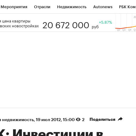
Мероприятия
Отрасли
Недвижимость
Autonews
РБК Ком
20 672 000
 цена квартиры
 РБК
РБК Образование
РБК Курсы
РБК Life
+5.87%
Тренды
Виз
вских новостройках
руб
ь
Крипто
РБК Бизнес-среда
Дискуссионный клуб
Исследо
зета
Спецпроекты СПб
Конференции СПб
Спецпроекты
кономика
Бизнес
Технологии и медиа
Финансы
Рынок на
(+88,88%)
(+33,05%)
 450
АФК «Система» ₽12
Купить
К
ПСБ к 29.07.27
прогноз БКС к 15.07.27
Поделиться
я недвижимость
⁠,
19 июл 2012, 15:00
2
К: Инвестиции в