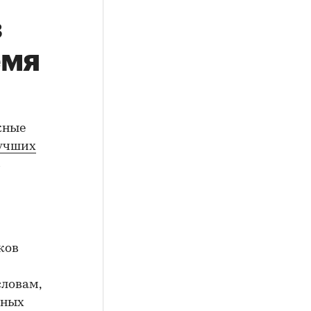
з
емя
жные
лучших
в
ков
словам,
нных