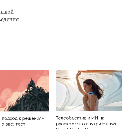
льшой
ведения
.
Телеобъектив и ИИ на
 подход к решениям
русском: что внутри Huawei
 о вас: тест
Pura 90s Pro Max