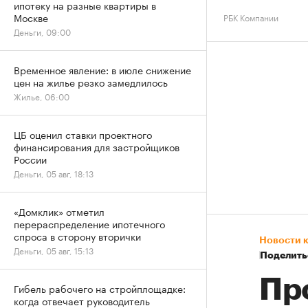
ипотеку на разные квартиры в
Москве
РБК Компании
Деньги, 09:00
Временное явление: в июле снижение
цен на жилье резко замедлилось
Жилье, 06:00
ЦБ оценил ставки проектного
финансирования для застройщиков
России
Деньги, 05 авг, 18:13
«Домклик» отметил
перераспределение ипотечного
спроса в сторону вторички
Новости 
Деньги, 05 авг, 15:13
Поделить
Пр
Гибель рабочего на стройплощадке:
когда отвечает руководитель