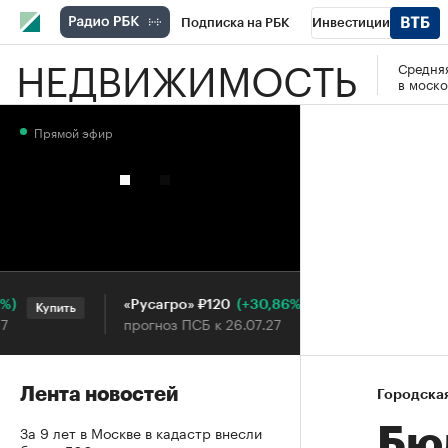
Подписка на РБК
Инвестиции
НЕДВИЖИМОСТЬ
Средняя
РБК Вино
Спорт
Школа управления
в моско
Национальные проекты
Город
Стил
Прямой эфир
Кредитные рейтинги
Франшизы
Га
Проверка контрагентов
Политика
Э
(+30,86%)
«Русагро» ₽120
Ozon ₽5
Купить
Купить
прогноз ПСБ к 26.07.27
прогноз 
Лента новостей
Городска
За 9 лет в Москве в кадастр внесли
Бю