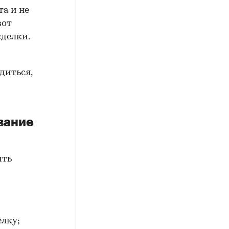
а и не
вот
сделки.
диться,
вание
ить
елку;