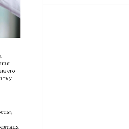
а
ения
на его
ить у
сть»
,
олетних