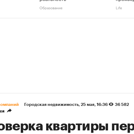
Образование
Life
компаний
Городская недвижимость
⁠,
25 мая, 16:36
36 582
ся
оверка квартиры пе