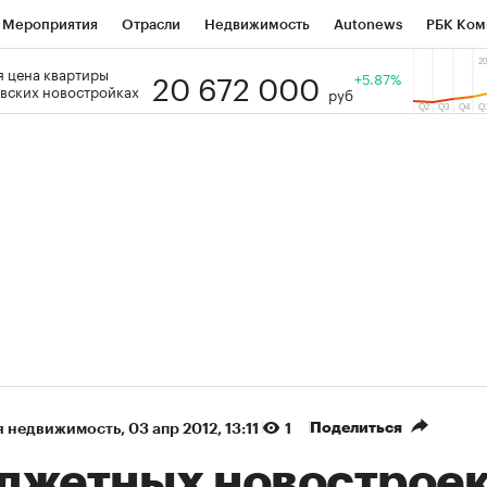
Мероприятия
Отрасли
Недвижимость
Autonews
РБК Ком
20 672 000
 цена квартиры
 РБК
РБК Образование
РБК Курсы
РБК Life
+5.87%
Тренды
Виз
вских новостройках
руб
ь
Крипто
РБК Бизнес-среда
Дискуссионный клуб
Исследо
зета
Спецпроекты СПб
Конференции СПб
Спецпроекты
кономика
Бизнес
Технологии и медиа
Финансы
Рынок на
(+87,38%)
(+30,65%)
 450
АФК «Система» ₽12
Купить
К
ПСБ к 29.07.27
прогноз БКС к 15.07.27
Поделиться
я недвижимость
⁠,
03 апр 2012, 13:11
1
джетных новостроек