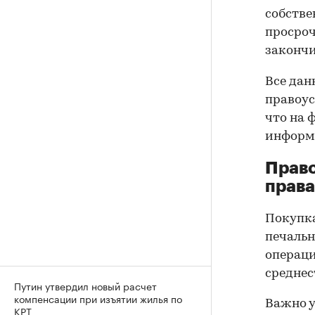
собстве
просроч
закончи
Все дан
правоус
что на 
информа
Прав
права
Покупк
печальн
операци
среднес
Путин утвердил новый расчет
компенсации при изъятии жилья по
Важно у
КРТ