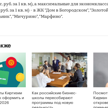
с. руб. за 1 кв. м), а максимальные для экономкласс
 руб. за 1 кв. м) - в ЖК "Дом в Богородском", "Золото
ьник", "Мичурино", "Марфино".
акже
ты Киргизии
Как российские бизнес-
Посмот
ак оформить и
школы пересобирают
Кидман 
 2026
программы под новую
откров
реальность
премье