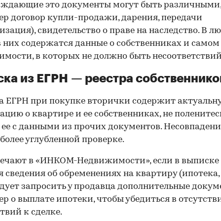
рждающие это документы могут быть различными
р договор купли-продажи, дарения, передачи
изация), свидетельство о праве на наследство. В л
в них содержатся данные о собственниках и самом
мости, в которых не должно быть несоответствий
ка из ЕГРН — реестра собственнико
 ЕГРН при покупке вторички содержит актуальн
цию о квартире и ее собственниках, не поленитес
 ее с данными из прочих документов. Несовпаден
 более углубленной проверке.
ечают в «ИНКОМ-Недвижимости», если в выписке
 сведения об обременениях на квартиру (ипотека, 
следует запросить у продавца дополнительные докум
р о выплате ипотеки, чтобы убедиться в отсутств
твий к сделке.