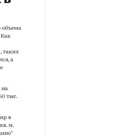
 объема
 Как
, таких
ся, а
е
 на
0 тыс.
ир в
кв. м.
цыно"