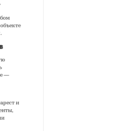
,
юбом
 объекте
.
в
ую
ь
ие —
арест и
енты,
ии