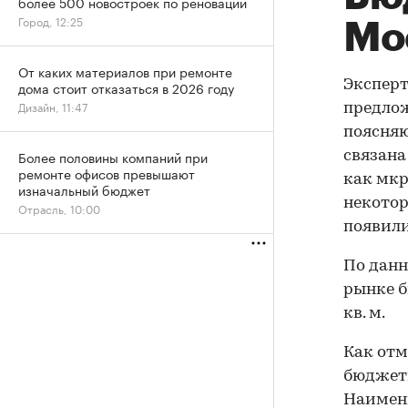
более 500 новостроек по реновации
Город, 12:25
Мо
От каких материалов при ремонте
Экспер
дома стоит отказаться в 2026 году
Дизайн, 11:47
предлож
поясняю
Более половины компаний при
связана
ремонте офисов превышают
как мкр
изначальный бюджет
некотор
Отрасль, 10:00
появили
По данн
рынке б
кв. м.
Как отм
бюджетно
Наимень