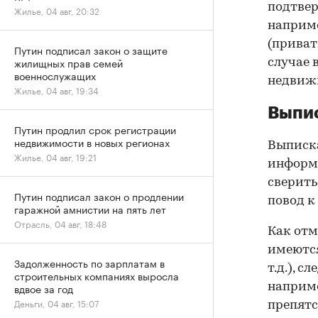
подтве
Жилье, 04 авг, 20:32
наприме
(приват
Путин подписал закон о защите
жилищных прав семей
случае 
военнослужащих
недвижи
Жилье, 04 авг, 19:34
Выпис
Путин продлил срок регистрации
недвижимости в новых регионах
Выписка
Жилье, 04 авг, 19:21
информа
сверить
Путин подписал закон о продлении
повод к
гаражной амнистии на пять лет
Отрасль, 04 авг, 18:48
Как отм
имеются
Задолженность по зарплатам в
т.д.), 
строительных компаниях выросла
наприме
вдвое за год
Деньги, 04 авг, 15:07
препятс