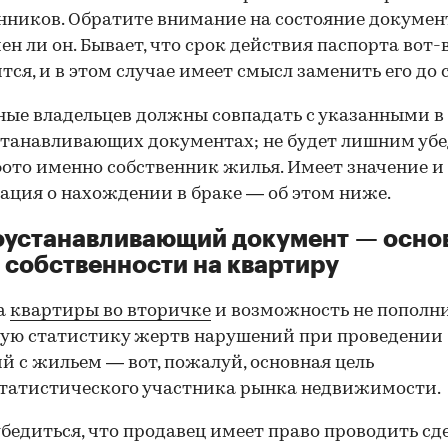
нников. Обратите внимание на состояние документ
ен ли он. Бывает, что срок действия паспорта вот-
тся, и в этом случае имеет смысл заменить его до 
ные владельцев должны совпадать с указанными в
танавливающих документах; не будет лишним убе
фото именно собственник жилья. Имеет значение и
ция о нахождении в браке — об этом ниже.
оустанавливающий документ — осно
 собственности на квартиру
а
квартиры во вторичке
и возможность не пополн
ую статистику жертв нарушений при проведении
й с жильем — вот, пожалуй, основная цель
татистического участника рынка недвижимости.
00:00
/
00:00
бедиться, что продавец имеет право проводить сд