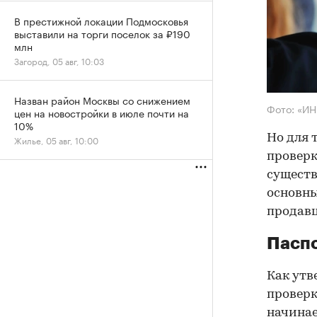
В престижной локации Подмосковья
выставили на торги поселок за ₽190
млн
Загород, 05 авг, 10:03
Назван район Москвы со снижением
Фото: «И
цен на новостройки в июле почти на
10%
Но для 
Жилье, 05 авг, 10:00
проверк
существ
основны
продав
Паспо
Как утв
проверк
начинае