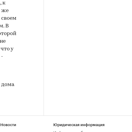
, к
м же
 своем
м. В
оторой
не
что у
 -
з дома
 Новости
Юридическая информация