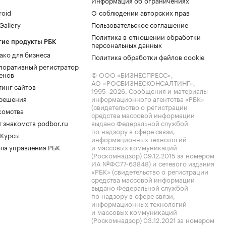
Информация об ограничениях
roid
О соблюдении авторских прав
allery
Пользовательское соглашение
Политика в отношении обработки
гие продукты РБК
персональных данных
ако для бизнеса
Политика обработки файлов cookie
поративный регистратор
енов
© ООО «БИЗНЕСПРЕСС»,
АО «РОСБИЗНЕСКОНСАЛТИНГ»,
тинг сайтов
1995–2026
. Сообщения и материалы
.решения
информационного агентства «РБК»
(свидетельство о регистрации
комства
средства массовой информации
 знакомств podbor.ru
выдано Федеральной службой
по надзору в сфере связи,
 Курсы
информационных технологий
ла управления РБК
и массовых коммуникаций
(Роскомнадзор) 09.12.2015 за номером
ИА №ФС77-63848) и сетевого издания
«РБК» (свидетельство о регистрации
средства массовой информации
выдано Федеральной службой
по надзору в сфере связи,
информационных технологий
и массовых коммуникаций
(Роскомнадзор) 03.12.2021 за номером