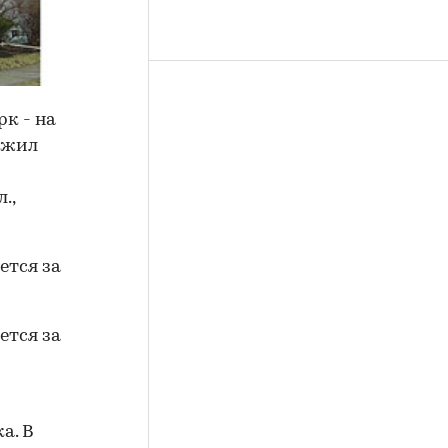
к - на
т жил
.,
а. В