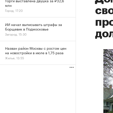
торги выставлена двушка за ₽32,6
млн
сво
Город, 17:20
про
ИИ начал выписывать штрафы за
борщевик в Подмосковье
до
Загород, 15:30
Назван район Москвы с ростом цен
на новостройки в июле в 1,75 раза
Жилье, 13:55