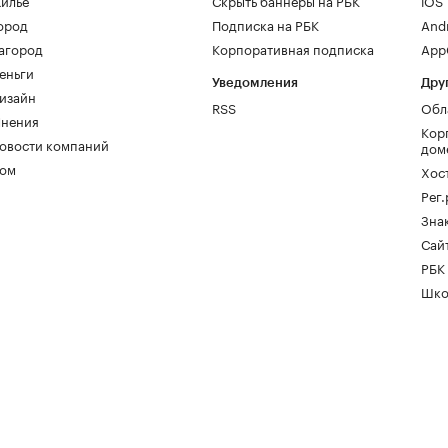
илье
Скрыть баннеры на РБК
iOS
ород
Подписка на РБК
And
агород
Корпоративная подписка
AppG
еньги
Уведомления
Дру
изайн
RSS
Обл
нения
Кор
овости компаний
дом
ом
Хос
Рег
Зна
Сайт
РБК
Шко