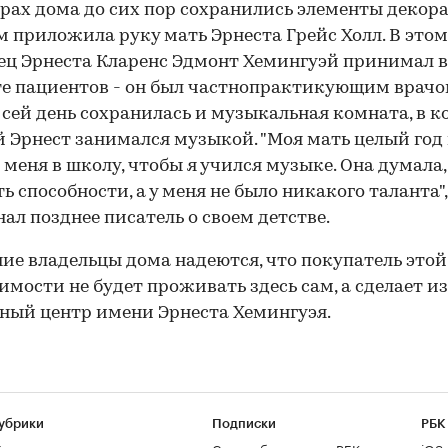
рах дома до сих пор сохранились элементы декора
 приложила руку мать Эрнеста Грейс Холл. В это
ец Эрнеста Кларенс Эдмонт Хемингуэй принимал в
е пациентов - он был частнопрактикующим врачо
 сей день сохранилась и музыкальная комната, в к
 Эрнест занимался музыкой. "Моя мать целый год 
 меня в школу, чтобы я учился музыке. Она думала, 
ь способности, а у меня не было никакого таланта",
ал позднее писатель о своем детстве.
е владельцы дома надеются, что покупатель этой
мости не будет проживать здесь сам, а сделает и
ный центр имени Эрнеста Хемингуэя.
убрики
Подписки
РБК