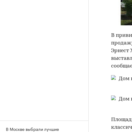
В приви
продажу
Эрнест 
выставл
сообщае
Площадь
классич
В Москве выбрали лучшие