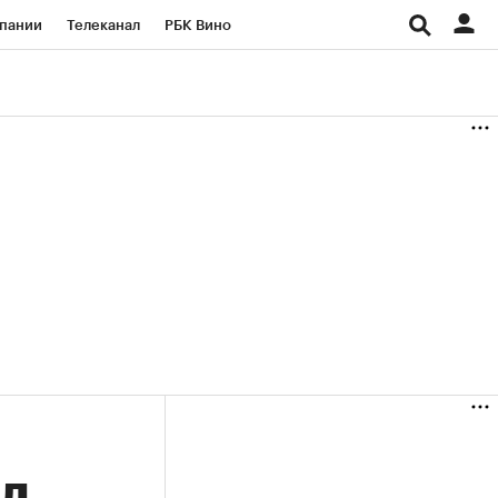
пании
Телеканал
РБК Вино
ациональные проекты
Город
аншизы
Газета
ка
Бизнес
ел