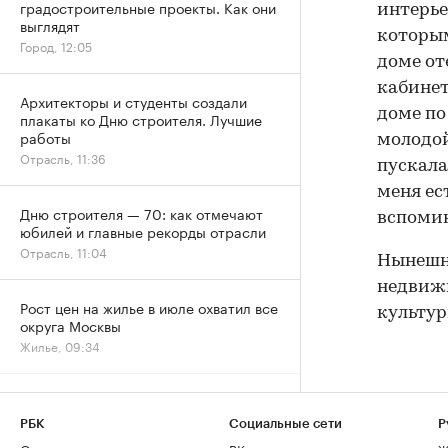
градостроительные проекты. Как они
интерье
выглядят
которым
Город, 12:05
доме от
кабинет
Архитекторы и студенты создали
доме по
плакаты ко Дню строителя. Лучшие
работы
молодой
Отрасль, 11:36
пускала
меня ест
Дню строителя — 70: как отмечают
вспомин
юбилей и главные рекорды отрасли
Отрасль, 11:04
Нынешни
недвижи
Рост цен на жилье в июле охватил все
культур
округа Москвы
Жилье, 09:34
Эксперты объяснили, почему жилье
для студентов надо было искать
РБК
Социальные сети
Р
«вчера»
РАДИО