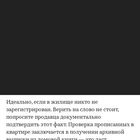
продажу
Если жилье приобреталось в браке, необходимо
будет получить согласие второго супруга на
продажу, причем даже если он в
правоустанавливающем документе не числится
владельцем или брак уже расторгнут. Следует
уделить пристальное внимание датам
оформления собственности, заключения и
расторжения брака.
Справка о зарегистрированных
лицах
Идеально, если в жилище никто не
зарегистрирован. Верить на слово не стоит,
попросите продавца документально
подтвердить этот факт. Проверка прописанных в
квартире заключается в получении архивной
выписки из домовой книги — это даст