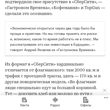
подтвердили свое присутствие в «СберСити», —
«Гастроном Времена», «Кофемания» и TopGun —
сделали это осознанно.
«Экономически открыться через два года было бы
проще и приятнее. Но мы готовы принять эти риски
и, возможно, какое-то время работать не в плюс. Мы
рассматриваем это как инвестиции в будущее», —
говорит Андрей Яковлев из «Гастронома Времена».
Их формат в «СберСити» кардинально
отличается от флагманского: там 2000 кв. м и
трафик с проездной трассы, здесь — 170 кв. м и
другая поведенческая модель. «Во флагмане
люди специально едут за большой корзиной.
Тут — докупить хлеб или молоко по пути с
работы», — объясняет он. По уровню дохода
Лента
Радио
Офисы
аудитория похожая, но поведенчески — иная.