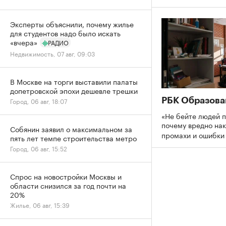
Эксперты объяснили, почему жилье
для студентов надо было искать
«вчера»
РАДИО
Недвижимость, 07 авг, 09:03
В Москве на торги выставили палаты
допетровской эпохи дешевле трешки
РБК Образова
Город, 06 авг, 18:07
«Не бейте людей п
почему вредно нак
Собянин заявил о максимальном за
промахи и ошибк
пять лет темпе строительства метро
Город, 06 авг, 15:52
Спрос на новостройки Москвы и
области снизился за год почти на
20%
Жилье, 06 авг, 15:39