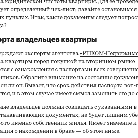
а юридической чистоты квартиры. Для ее провед
ует определенный чек-лист; давайте остановимся 
х пунктах. Итак, какие документы следует попрос
ца?
рта владельцев квартиры
ерждают эксперты агентства
«ИНКОМ-Недвижимо
а квартиры перед покупкой на вторичном рынке
тся с ознакомления с паспортами всех совершенн
нников. Обратите внимание на состояние документ
ен ли он. Бывает, что срок действия паспорта вот-
тся, и в этом случае имеет смысл заменить его до 
ные владельцев должны совпадать с указанными в
танавливающих документах; не будет лишним убе
фото именно собственник жилья. Имеет значение и
ция о нахождении в браке — об этом ниже.