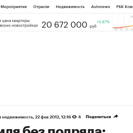
Мероприятия
Отрасли
Недвижимость
Autonews
РБК Ком
20 672 000
 цена квартиры
 РБК
РБК Образование
РБК Курсы
РБК Life
+5.87%
Тренды
Виз
вских новостройках
руб
ь
Крипто
РБК Бизнес-среда
Дискуссионный клуб
Исследо
зета
Спецпроекты СПб
Конференции СПб
Спецпроекты
кономика
Бизнес
Технологии и медиа
Финансы
Рынок на
(+87,09%)
(+31,45%)
 450
АФК «Система» ₽12
Купить
Куп
СБ к 29.07.27
прогноз БКС к 15.07.27
Поделиться
я недвижимость
⁠,
22 фев 2012, 12:16
4
мля без подряда: