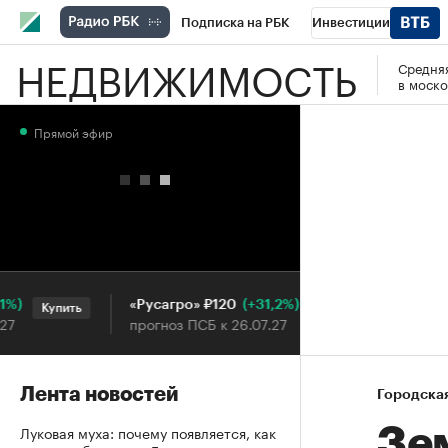
Подписка на РБК
Инвестиции
НЕДВИЖИМОСТЬ
Средняя
РБК Вино
Спорт
Школа управления
в моско
Национальные проекты
Город
Стил
Прямой эфир
Кредитные рейтинги
Франшизы
Га
Проверка контрагентов
Политика
Э
(+31,2%)
«Русагро» ₽120
Ozon ₽5
Купить
Купить
прогноз ПСБ к 26.07.27
прогноз П
Лента новостей
Городска
Луковая муха: почему появляется, как
Зе