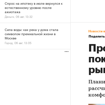
Спрос на ипотеку в июле вернулся к
естественному уровню после
ажиотажа
Деньги, 06 авг, 13:32
Сила воды: как река у дома стала
Новости 
символом премиальной жизни в
Поделить
Москве
Город, 06 авг, 13:05
Пр
по
ры
Плани
рассч
комфо