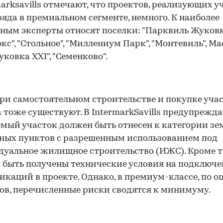
marksavills отмечают, что проектов, реализующих у
ряда в премиальном сегменте, немного. К наиболее
ным эксперты относят поселки: "Парквиль Жуковк
кс", "Стольное", "Миллениум Парк", "Монтевиль", Ma
уковка XXI", "Семенково".
ри самостоятельном строительстве и покупке учас
 тоже существуют. В IntermarkSavills предупрежда
мый участок должен быть отнесен к категории зе
ных пунктов с разрешенным использованием под
уальное жилищное строительство (ИЖС). Кроме т
быть получены технические условия на подключе
каций в проекте. Однако, в премиум-классе, по о
ов, перечисленные риски сводятся к минимуму.