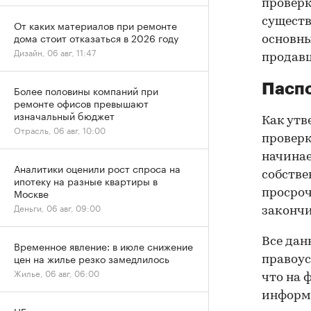
проверк
существ
От каких материалов при ремонте
дома стоит отказаться в 2026 году
основны
Дизайн, 06 авг, 11:47
продав
Паспо
Более половины компаний при
ремонте офисов превышают
изначальный бюджет
Как утв
Отрасль, 06 авг, 10:00
проверк
начинае
Аналитики оценили рост спроса на
собстве
ипотеку на разные квартиры в
Москве
просроч
Деньги, 06 авг, 09:00
закончи
Все дан
Временное явление: в июле снижение
цен на жилье резко замедлилось
правоус
Жилье, 06 авг, 06:00
что на 
информа