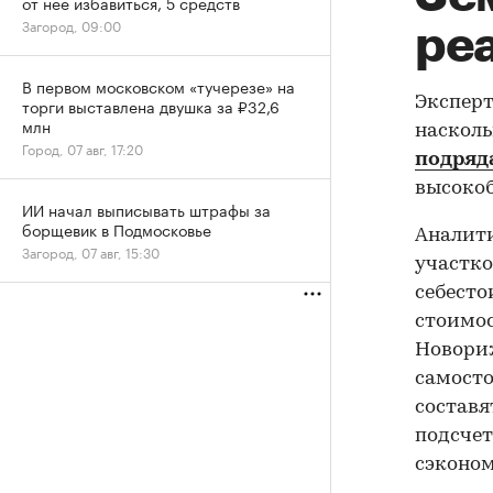
от нее избавиться, 5 средств
Загород, 09:00
ре
В первом московском «тучерезе» на
Эксперт
торги выставлена двушка за ₽32,6
млн
насколь
Город, 07 авг, 17:20
подряд
высокоб
ИИ начал выписывать штрафы за
борщевик в Подмосковье
Аналити
Загород, 07 авг, 15:30
участко
себесто
стоимос
Новориж
самосто
составят
подсчет
сэконом