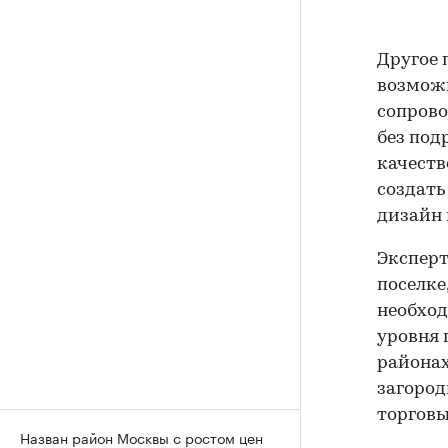
Другое 
возможн
сопрово
без под
качеств
создать
дизайн и
Эксперт
поселке
необход
уровня 
районах
загород
торговы
Назван район Москвы с ростом цен