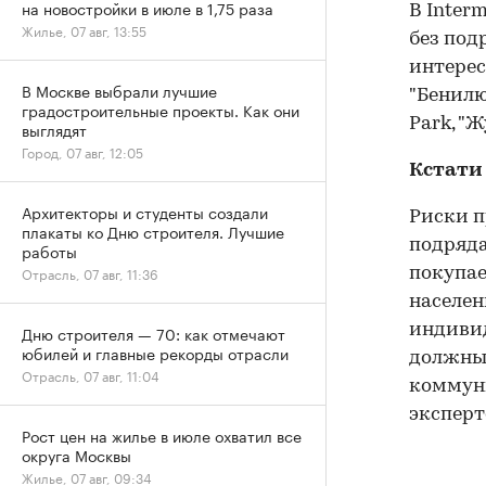
на новостройки в июле в 1,75 раза
В Inter
Жилье, 07 авг, 13:55
без под
интерес
В Москве выбрали лучшие
"Бенилю
градостроительные проекты. Как они
Park, "Ж
выглядят
Город, 07 авг, 12:05
Кстати
Архитекторы и студенты создали
Риски п
плакаты ко Дню строителя. Лучшие
подряда
работы
Отрасль, 07 авг, 11:36
покупае
населен
индивид
Дню строителя — 70: как отмечают
юбилей и главные рекорды отрасли
должны 
Отрасль, 07 авг, 11:04
коммуни
эксперт
Рост цен на жилье в июле охватил все
округа Москвы
Жилье, 07 авг, 09:34