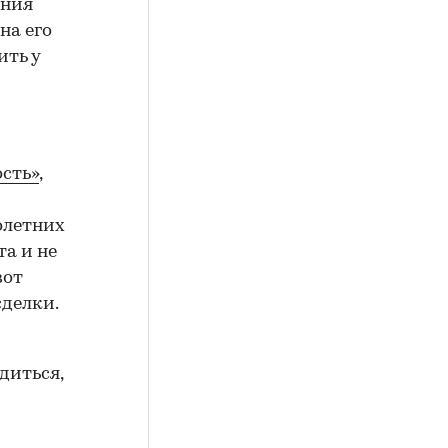
ения
на его
ить у
сть»
,
олетних
а и не
вот
сделки.
диться,