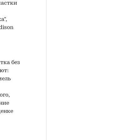
частки
а",
dison
тка без
ют:
мель
ого,
ние
ценке