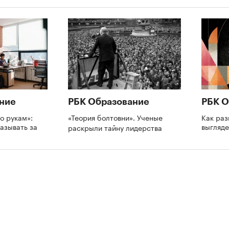
ние
РБК Образование
РБК О
о рукам»:
«Теория болтовни». Ученые
Как раз
азывать за
выгляде
раскрыли тайну лидерства
и