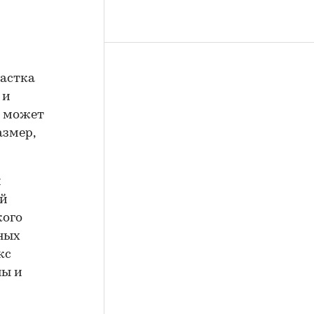
частка
 и
и может
азмер,
м
ей
кого
ных
кс
ны и