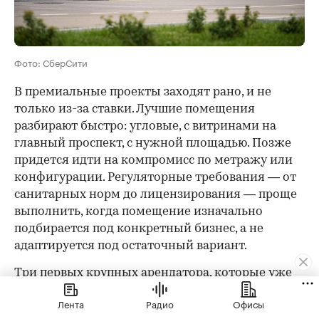
Фото: СберСити
В премиальные проекты заходят рано, и не
только из-за ставки. Лучшие помещения
разбирают быстро: угловые, с витринами на
главный проспект, с нужной площадью. Позже
придется идти на компромисс по метражу или
конфигурации. Регуляторные требования — от
санитарных норм до лицензирования — проще
выполнить, когда помещение изначально
подбирается под конкретный бизнес, а не
адаптируется под остаточный вариант.
Три первых крупных арендатора, которые уже
подтвердили свое присутствие в «СберСити», —
Лента
Радио
Офисы
«Гастроном Времена», «Кофемания» и TopGun —