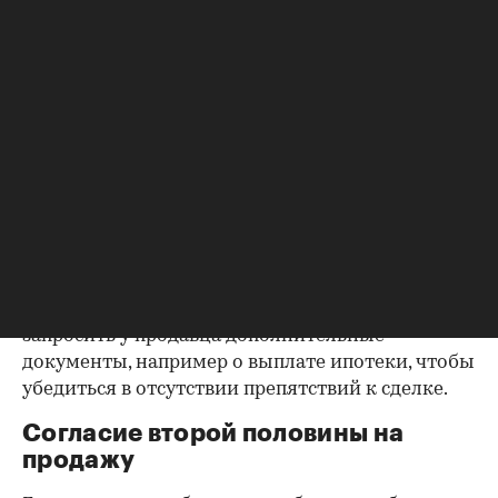
Выписка из ЕГРН — реестра
собственников
Выписка ЕГРН при покупке вторички содержит
актуальную информацию о квартире и ее
собственниках, не поленитесь сверить ее с
данными из прочих документов.
Несовпадение — повод к более углубленной
проверке.
Как отмечают в «ИНКОМ-Недвижимости», если в
выписке имеются сведения об обременениях на
квартиру (ипотека, арест и т.д.), следует
запросить у продавца дополнительные
документы, например о выплате ипотеки, чтобы
убедиться в отсутствии препятствий к сделке.
Согласие второй половины на
продажу