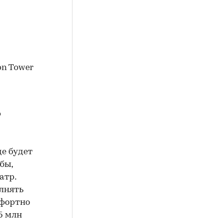
on Tower
о
е будет
бы,
атр.
олнять
мфортно
5 млн