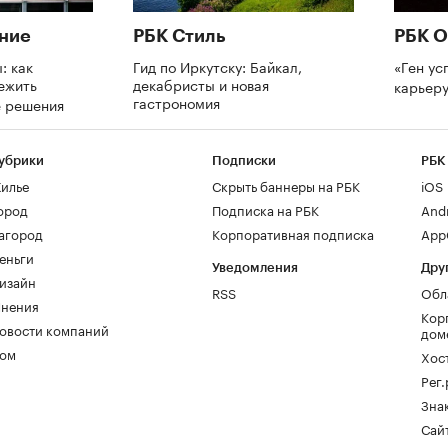
ние
РБК Стиль
РБК О
: как
Гид по Иркутску: Байкал,
«Ген ус
ежить
декабристы и новая
карьеру
гастрономия
е решения
убрики
Подписки
РБК
илье
Скрыть баннеры на РБК
iOS
ород
Подписка на РБК
And
агород
Корпоративная подписка
AppG
еньги
Уведомления
Дру
изайн
RSS
Обл
нения
Кор
овости компаний
дом
ом
Хос
Рег
Зна
Сайт