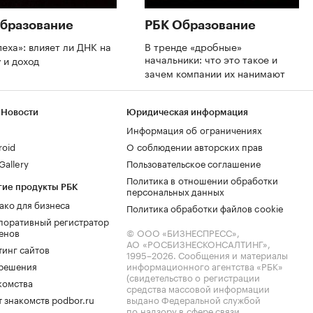
бразование
РБК Образование
пеха»: влияет ли ДНК на
В тренде «дробные»
начальники: что это такое и
 и доход
зачем компании их нанимают
 Новости
Юридическая информация
Информация об ограничениях
roid
О соблюдении авторских прав
allery
Пользовательское соглашение
Политика в отношении обработки
гие продукты РБК
персональных данных
ако для бизнеса
Политика обработки файлов cookie
поративный регистратор
енов
© ООО «БИЗНЕСПРЕСС»,
АО «РОСБИЗНЕСКОНСАЛТИНГ»,
тинг сайтов
1995–2026
. Сообщения и материалы
.решения
информационного агентства «РБК»
(свидетельство о регистрации
комства
средства массовой информации
 знакомств podbor.ru
выдано Федеральной службой
по надзору в сфере связи,