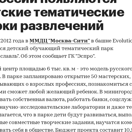
тские тематические
рки развлечений
 2012 года в
ММДЦ "Москва-Сити"
в башне Evoluti
ся детский обучающий тематический парк
славль". Об этом сообщает ГК "Эспро".
 центр площадью 6 тыс. кв. м - это модель русског
. В парке запланировано открытие 50 мастерских,
ывающих о взрослых профессиях, познакомиться с
и сможет любой желающий ребенок. В минигород
вать собственная валюта, работать банки, соцслуж
 научно-исследовательские лаборатории и даже те
агается, что в парке дети будут развиваться, вып
ые совместные творческие задания, научатся ко
вать себя в обществе. Бюджет проекта составит 10,