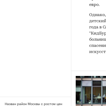
евро.
Однако,
детский
года в 
"КидБур
больниц
спасени
искусст
Назван район Москвы с ростом цен