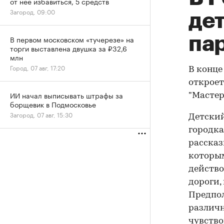
от нее избавиться, 5 средств
Загород, 09:00
де
па
В первом московском «тучерезе» на
торги выставлена двушка за ₽32,6
млн
Город, 07 авг, 17:20
В конце
откроет
ИИ начал выписывать штрафы за
"Мастер
борщевик в Подмосковье
Загород, 07 авг, 15:30
Детский
городка
рассказ
которым
действо
дороги,
Предпол
различн
чувство