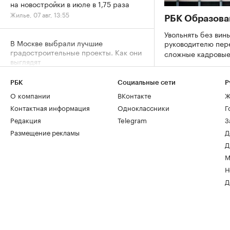
на новостройки в июле в 1,75 раза
Жилье, 07 авг, 13:55
РБК Образова
Увольнять без вины
В Москве выбрали лучшие
руководителю пер
градостроительные проекты. Как они
сложные кадровы
выглядят
Город, 07 авг, 12:05
РБК
Социальные сети
Р
О компании
ВКонтакте
Ж
Архитекторы и студенты создали
Контактная информация
Одноклассники
Г
плакаты ко Дню строителя. Лучшие
работы
Редакция
Telegram
З
Отрасль, 07 авг, 11:36
Размещение рекламы
Д
Д
М
Дню строителя — 70: как отмечают
юбилей и главные рекорды отрасли
Н
Отрасль, 07 авг, 11:04
Д
Рост цен на жилье в июле охватил все
округа Москвы
Жилье, 07 авг, 09:34