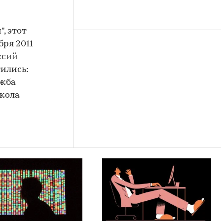
, этот
бря 2011
ссий
тились:
ужба
школа