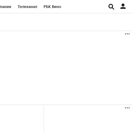
пании
Телеканал
РБК Вино
ациональные проекты
Город
аншизы
Газета
ка
Бизнес