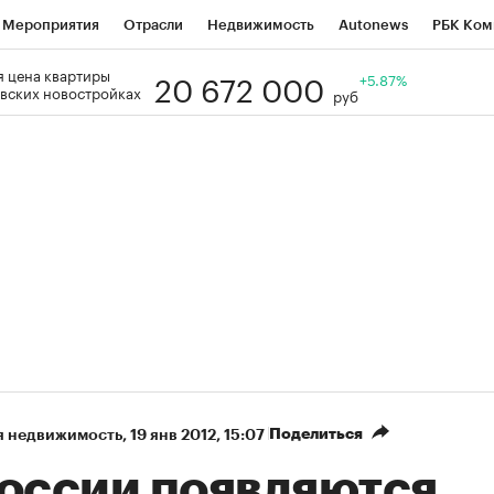
Мероприятия
Отрасли
Недвижимость
Autonews
РБК Ком
20 672 000
 цена квартиры
Образование
РБК Курсы
РБК Life
Тренды
+5.87%
Визионеры
Н
вских новостройках
руб
Дискуссионный клуб
Исследования
Кредитные рейтинги
Фр
Спецпроекты
Проверка контрагентов
Политика
Экономи
к наличной валюты
Поделиться
я недвижимость
⁠,
19 янв 2012, 15:07
России появляются