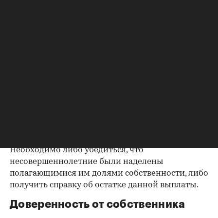
до продажи квартиры оплата «коммуналки» —
обязанность прежнего собственника. А как
проверить долги по коммунальным платежам?
Попросите его взять соответствующие справки.
Дата должна быть свежей, сверьте указанные в
них цифры с показаниями счетчиков.
Справка об использовании
маткапитала
В случае наличия у продавца детей есть
вероятность использования материнского
капитала при приобретении квартиры.
Необходимо либо убедиться, что
несовершеннолетние были наделены
полагающимися им долями собственности, либо
получить справку об остатке данной выплаты.
Доверенность от собственника