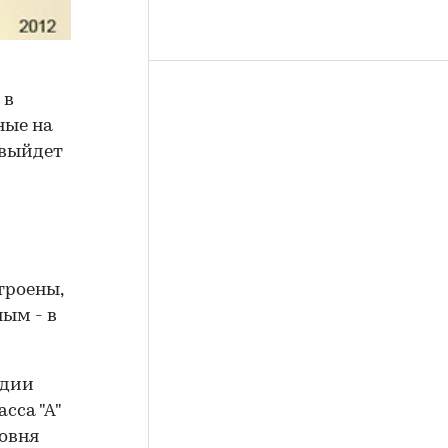
 в
нные на
 выйдет
троены,
ым - в
одии
сса "А"
ровня