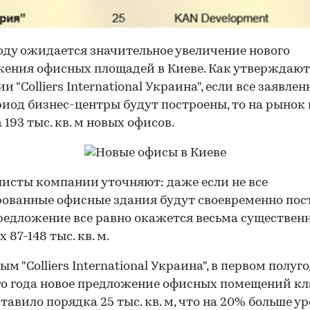
году ожидается значительное увеличение нового
ения офисных площадей в Киеве. Как утверждают
 "Colliers International Украина", если все заявле
риод бизнес-центры будут построены, то на рынок
 193 тыс. кв. м новых офисов.
исты компании уточняют: даже если не все
ованные офисные здания будут своевременно пос
редложение все равно окажется весьма существенн
 87-148 тыс. кв. м.
ым "Colliers International Украина", в первом полуг
о года новое предложение офисных помещений кла
ставило порядка 25 тыс. кв. м, что на 20% больше у