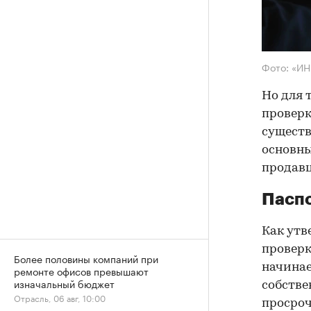
Фото: «И
Но для 
проверк
существ
основны
продав
Паспо
Как утв
проверк
Более половины компаний при
начинае
ремонте офисов превышают
изначальный бюджет
собстве
Отрасль, 06 авг, 10:00
просроч