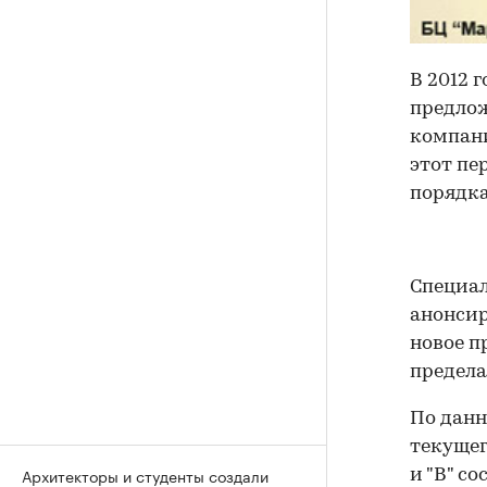
В 2012 
предлож
компании
этот пе
порядка
Специал
анонсир
новое п
пределах
По данн
текущег
Архитекторы и студенты создали
и "В" со