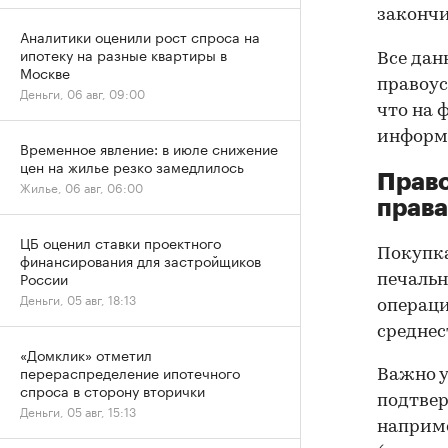
закончи
Аналитики оценили рост спроса на
ипотеку на разные квартиры в
Все дан
Москве
правоус
Деньги, 06 авг, 09:00
что на 
информа
Временное явление: в июле снижение
цен на жилье резко замедлилось
Прав
Жилье, 06 авг, 06:00
права
ЦБ оценил ставки проектного
Покупк
финансирования для застройщиков
России
печальн
Деньги, 05 авг, 18:13
операци
среднес
«Домклик» отметил
перераспределение ипотечного
Важно у
спроса в сторону вторички
подтве
Деньги, 05 авг, 15:13
наприме