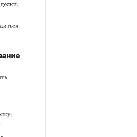
сделки.
диться,
вание
ить
елку;
,