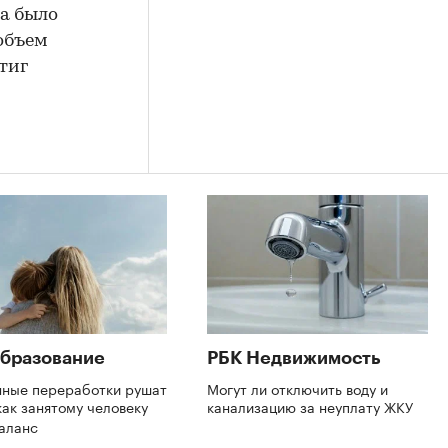
да было
 объем
тиг
бразование
РБК Недвижимость
нные переработки рушат
Могут ли отключить воду и
как занятому человеку
канализацию за неуплату ЖКУ
баланс