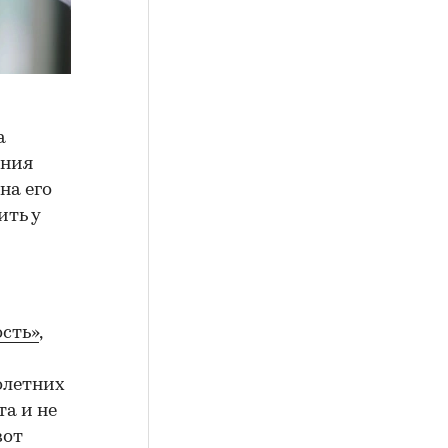
а
ения
на его
ить у
сть»
,
олетних
а и не
вот