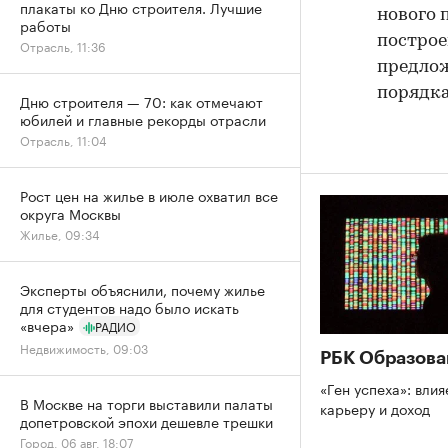
плакаты ко Дню строителя. Лучшие
нового 
работы
построе
Отрасль, 11:36
предлож
порядка 
Дню строителя — 70: как отмечают
юбилей и главные рекорды отрасли
Отрасль, 11:04
Рост цен на жилье в июле охватил все
округа Москвы
Жилье, 09:34
Эксперты объяснили, почему жилье
для студентов надо было искать
«вчера»
РАДИО
Недвижимость, 09:03
РБК Образова
«Ген успеха»: влия
В Москве на торги выставили палаты
карьеру и доход
допетровской эпохи дешевле трешки
Город, 06 авг, 18:07