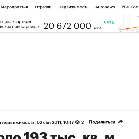
Мероприятия
Отрасли
Недвижимость
Autonews
РБК Ком
20 672 000
 цена квартиры
 РБК
РБК Образование
РБК Курсы
РБК Life
+5.87%
Тренды
Виз
вских новостройках
руб
ь
Крипто
РБК Бизнес-среда
Дискуссионный клуб
Исследо
зета
Спецпроекты СПб
Конференции СПб
Спецпроекты
кономика
Бизнес
Технологии и медиа
Финансы
Рынок на
(+88,19%)
(+32,41%)
450
АФК «Система» ₽12
Купить
Куп
СБ к 29.07.27
прогноз БКС к 15.07.27
Поделиться
я недвижимость
⁠,
02 сен 2011, 10:17
2
ло 193 тыс. кв. м