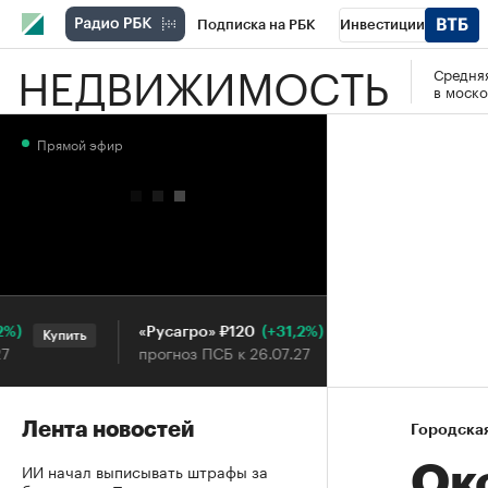
Подписка на РБК
Инвестиции
НЕДВИЖИМОСТЬ
Средняя
РБК Вино
Спорт
Школа управления
в моско
Национальные проекты
Город
Стил
Прямой эфир
Кредитные рейтинги
Франшизы
Га
Проверка контрагентов
Политика
Э
(+31,2%)
«Русагро» ₽120
Ozon ₽5 
Купить
Купить
прогноз ПСБ к 26.07.27
прогноз П
Лента новостей
Городска
ИИ начал выписывать штрафы за
Око