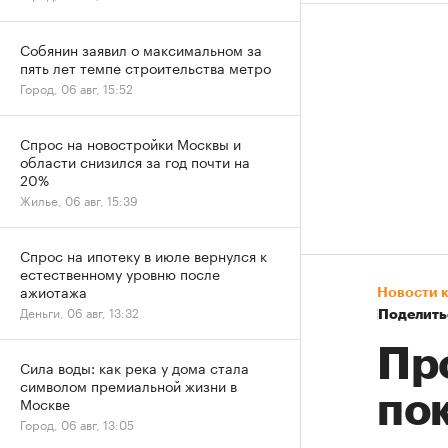
Собянин заявил о максимальном за
пять лет темпе строительства метро
Город, 06 авг, 15:52
Спрос на новостройки Москвы и
области снизился за год почти на
20%
Жилье, 06 авг, 15:39
Спрос на ипотеку в июле вернулся к
естественному уровню после
ажиотажа
Новости 
Деньги, 06 авг, 13:32
Поделить
Пр
Сила воды: как река у дома стала
символом премиальной жизни в
по
Москве
Город, 06 авг, 13:05