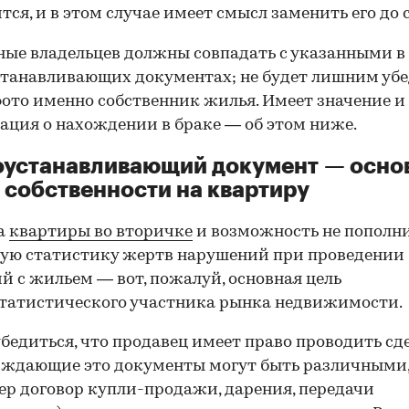
тся, и в этом случае имеет смысл заменить его до 
ные владельцев должны совпадать с указанными в
танавливающих документах; не будет лишним убе
фото именно собственник жилья. Имеет значение и
ция о нахождении в браке — об этом ниже.
оустанавливающий документ — осно
 собственности на квартиру
а
квартиры во вторичке
и возможность не пополн
ую статистику жертв нарушений при проведении
й с жильем — вот, пожалуй, основная цель
татистического участника рынка недвижимости.
00:00
/
00:00
бедиться, что продавец имеет право проводить сд
рждающие это документы могут быть различными
р договор купли-продажи, дарения, передачи