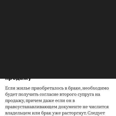
собственниках, не поленитесь сверить ее с
данными из прочих документов.
Несовпадение — повод к более углубленной
проверке.
Как отмечают в «ИНКОМ-Недвижимости», если в
выписке имеются сведения об обременениях на
квартиру (ипотека, арест и т.д.), следует
запросить у продавца дополнительные
документы, например о выплате ипотеки, чтобы
убедиться в отсутствии препятствий к сделке.
Согласие второй половины на
продажу
Если жилье приобреталось в браке, необходимо
будет получить согласие второго супруга на
продажу, причем даже если он в
правоустанавливающем документе не числится
владельцем или брак уже расторгнут. Следует