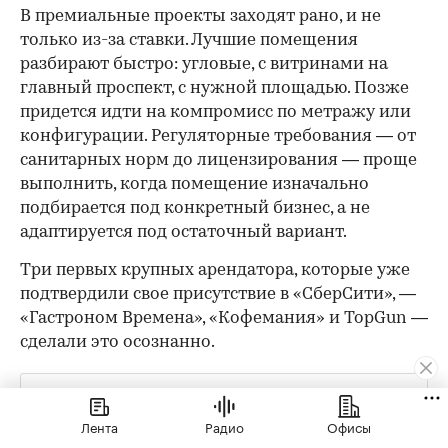
В премиальные проекты заходят рано, и не
только из-за ставки. Лучшие помещения
разбирают быстро: угловые, с витринами на
главный проспект, с нужной площадью. Позже
придется идти на компромисс по метражу или
конфигурации. Регуляторные требования — от
санитарных норм до лицензирования — проще
выполнить, когда помещение изначально
подбирается под конкретный бизнес, а не
адаптируется под остаточный вариант.
Три первых крупных арендатора, которые уже
подтвердили свое присутствие в «СберСити», —
«Гастроном Времена», «Кофемания» и TopGun —
сделали это осознанно.
«Экономически открыться через два года было бы
проще и приятнее. Но мы готовы принять эти риски
Лента
Радио
Офисы
и, возможно, какое-то время работать не в плюс. Мы