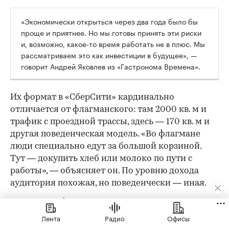
«Экономически открыться через два года было бы
проще и приятнее. Но мы готовы принять эти риски
и, возможно, какое-то время работать не в плюс. Мы
рассматриваем это как инвестиции в будущее», —
говорит Андрей Яковлев из «Гастронома Времена».
Их формат в «СберСити» кардинально
отличается от флагманского: там 2000 кв. м и
трафик с проездной трассы, здесь — 170 кв. м и
другая поведенческая модель. «Во флагмане
люди специально едут за большой корзиной.
Тут — докупить хлеб или молоко по пути с
работы», — объясняет он. По уровню дохода
аудитория похожая, но поведенчески — иная.
Ключевые «фишки» остаются: качество
собственного производства, кулинария, готовая
Лента
Радио
Офисы
еда и полуфабрикаты — но ассортимент будет