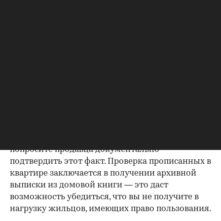
будет получить согласие второго супруга на
продажу, причем даже если он в
правоустанавливающем документе не числится
владельцем или брак уже расторгнут. Следует
уделить пристальное внимание датам
оформления собственности, заключения и
расторжения брака.
Справка о зарегистрированных
лицах
Идеально, если в жилище никто не
зарегистрирован. Верить на слово не стоит,
попросите продавца документально
подтвердить этот факт. Проверка прописанных в
квартире заключается в получении архивной
выписки из домовой книги — это даст
возможность убедиться, что вы не получите в
нагрузку жильцов, имеющих право пользования.