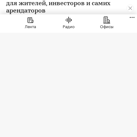
для жителей, инвесторов и самих
арендаторов
Лента
Радио
Офисы
Фото: СберСити
Советский гастроном был особым миром:
отдельно стоящее здание с центральным
входом, высокими потолками, отделами с