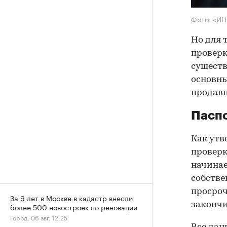
Фото: «И
Но для 
проверк
существ
основны
продав
Паспо
Как утв
проверк
начинае
собстве
просроч
За 9 лет в Москве в кадастр внесли
закончи
более 500 новостроек по реновации
Город, 06 авг, 12:25