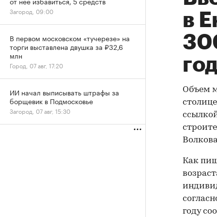
от нее избавиться, 5 средств
Загород, 09:00
в Е
300
В первом московском «тучерезе» на
торги выставлена двушка за ₽32,6
млн
го
Город, 07 авг, 17:20
Объем м
ИИ начал выписывать штрафы за
борщевик в Подмосковье
столице
Загород, 07 авг, 15:30
ссылкой
строите
Волкова
Как пиш
возраст
индивид
согласн
году с