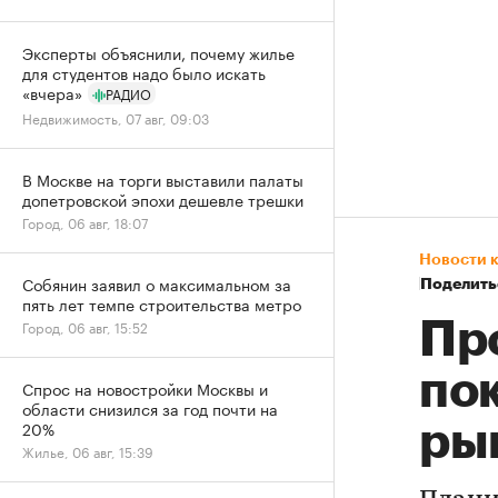
Эксперты объяснили, почему жилье
для студентов надо было искать
«вчера»
РАДИО
Недвижимость, 07 авг, 09:03
В Москве на торги выставили палаты
допетровской эпохи дешевле трешки
Город, 06 авг, 18:07
Новости 
Собянин заявил о максимальном за
Поделить
пять лет темпе строительства метро
Пр
Город, 06 авг, 15:52
по
Спрос на новостройки Москвы и
области снизился за год почти на
20%
ры
Жилье, 06 авг, 15:39