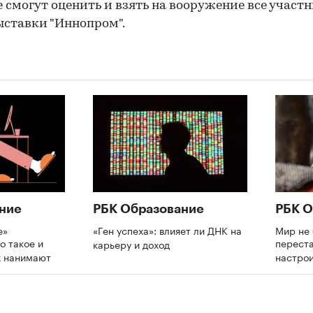
 смогут оценить и взять на вооружение все участ
ыставки "Иннопром".
00:00
/
00:00
ние
РБК Образование
РБК О
е»
«Ген успеха»: влияет ли ДНК на
Мир не 
о такое и
переста
карьеру и доход
х нанимают
настрои