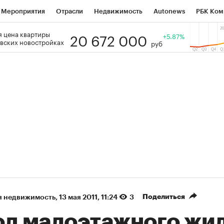
Мероприятия
Отрасли
Недвижимость
Autonews
РБК Ком
20 672 000
 цена квартиры
 РБК
РБК Образование
РБК Курсы
РБК Life
+5.87%
Тренды
Виз
вских новостройках
руб
ь
Крипто
РБК Бизнес-среда
Дискуссионный клуб
Исследо
зета
Спецпроекты СПб
Конференции СПб
Спецпроекты
кономика
Бизнес
Технологии и медиа
Финансы
Рынок на
(+89,14%)
(+34,51%)
5 450
АФК «Система» ₽12
Купить
К
 ПСБ к 29.07.27
прогноз БКС к 15.07.27
Поделиться
я недвижимость
⁠,
13 мая 2011, 11:24
3
од малоэтажного жи