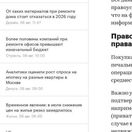
Все дан
правоус
От каких материалов при ремонте
что на 
дома стоит отказаться в 2026 году
Дизайн, 06 авг, 11:47
информа
Прав
Более половины компаний при
права
ремонте офисов превышают
изначальный бюджет
Отрасль, 06 авг, 10:00
Покупк
печальн
Аналитики оценили рост спроса на
операци
ипотеку на разные квартиры в
среднес
Москве
Деньги, 06 авг, 09:00
Важно у
подтве
Временное явление: в июле снижение
наприме
цен на жилье резко замедлилось
Жилье, 06 авг, 06:00
(приват
случае 
недвижи