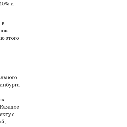
40% и
 в
лок
лю этого
ального
ринбурга
ых
 Каждое
екту с
й,