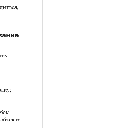
диться,
вание
ить
елку;
,
юбом
 объекте
.