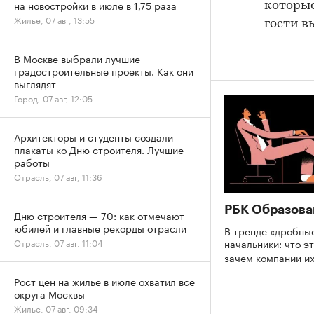
на новостройки в июле в 1,75 раза
которые
Жилье, 07 авг, 13:55
гости в
В Москве выбрали лучшие
градостроительные проекты. Как они
выглядят
Город, 07 авг, 12:05
Архитекторы и студенты создали
плакаты ко Дню строителя. Лучшие
работы
Отрасль, 07 авг, 11:36
РБК Образова
Дню строителя — 70: как отмечают
юбилей и главные рекорды отрасли
В тренде «дробны
начальники: что эт
Отрасль, 07 авг, 11:04
зачем компании и
Рост цен на жилье в июле охватил все
округа Москвы
Жилье, 07 авг, 09:34