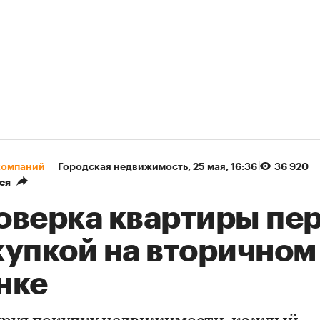
компаний
Городская недвижимость
⁠,
25 мая, 16:36
36 920
ся
оверка квартиры пе
купкой на вторичном
нке