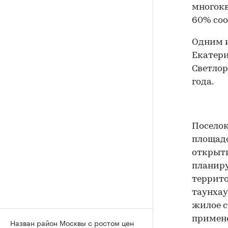
многок
60% соо
Одним и
Екатери
Светлор
года.
Поселок
площадо
открыти
планиру
террито
таунхау
жилое с
примен
Назван район Москвы с ростом цен