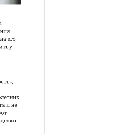
а
ения
на его
ить у
сть»
,
олетних
а и не
вот
сделки.