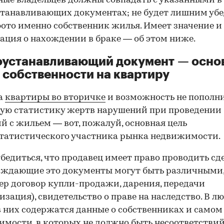
ные владельцев должны совпадать с указанными в
танавливающих документах; не будет лишним убе
фото именно собственник жилья. Имеет значение и
ция о нахождении в браке — об этом ниже.
оустанавливающий документ — осно
 собственности на квартиру
а
квартиры во вторичке
и возможность не пополн
ую статистику жертв нарушений при проведении
й с жильем — вот, пожалуй, основная цель
татистического участника рынка недвижимости.
00:00
/
00:00
бедиться, что продавец имеет право проводить сд
рждающие это документы могут быть различными
р договор купли-продажи, дарения, передачи
изация), свидетельство о праве на наследство. В л
в них содержатся данные о собственниках и самом
мости, в которых не должно быть несоответствий