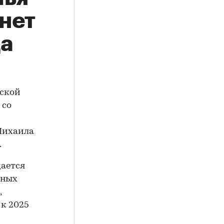
нет
ца
ьской
 со
Михаила
.
дается
нных
,
 к 2025