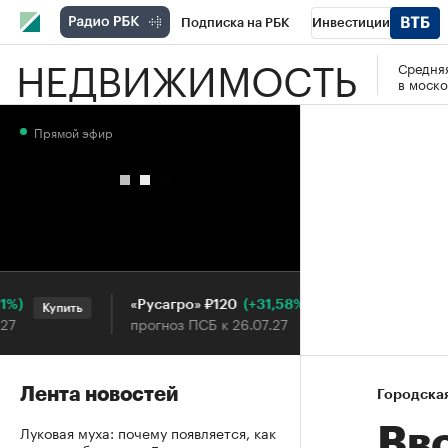
Подписка на РБК
Инвестиции
НЕДВИЖИМОСТЬ
Средняя
РБК Вино
Спорт
Школа управления
в моско
Национальные проекты
Город
Стил
Прямой эфир
Кредитные рейтинги
Франшизы
Га
Проверка контрагентов
Политика
Э
(+31,58%)
«Русагро» ₽120
Ozon ₽
Купить
Купить
прогноз ПСБ к 26.07.27
прогноз
Лента новостей
Городска
Луковая муха: почему появляется, как
Вв