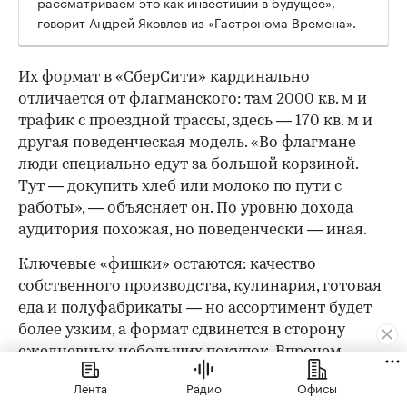
рассматриваем это как инвестиции в будущее», —
говорит Андрей Яковлев из «Гастронома Времена».
Их формат в «СберСити» кардинально
отличается от флагманского: там 2000 кв. м и
трафик с проездной трассы, здесь — 170 кв. м и
другая поведенческая модель. «Во флагмане
люди специально едут за большой корзиной.
Тут — докупить хлеб или молоко по пути с
работы», — объясняет он. По уровню дохода
аудитория похожая, но поведенчески — иная.
Ключевые «фишки» остаются: качество
собственного производства, кулинария, готовая
еда и полуфабрикаты — но ассортимент будет
более узким, а формат сдвинется в сторону
ежедневных небольших покупок. Впрочем,
малым форматом история не ограничивается: в
Лента
Радио
Офисы
составе офисного кластера «СберСити» команда