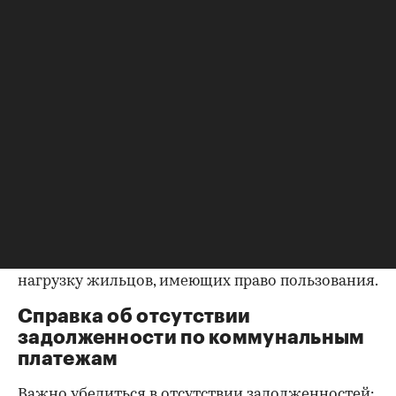
оформления собственности, заключения и
расторжения брака.
Справка о зарегистрированных
лицах
Идеально, если в жилище никто не
зарегистрирован. Верить на слово не стоит,
попросите продавца документально
подтвердить этот факт. Проверка прописанных в
квартире заключается в получении архивной
выписки из домовой книги — это даст
возможность убедиться, что вы не получите в
нагрузку жильцов, имеющих право пользования.
Справка об отсутствии
задолженности по коммунальным
платежам
Важно убедиться в отсутствии задолженностей: