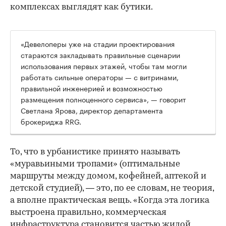
комплексах выглядят как бутики.
«Девелоперы уже на стадии проектирования
стараются закладывать правильные сценарии
использования первых этажей, чтобы там могли
работать сильные операторы — с витринами,
правильной инженерией и возможностью
размещения полноценного сервиса», — говорит
Светлана Ярова, директор департамента
брокериджа RRG.
00:00
/
00:00
То, что в урбанистике принято называть
«муравьиными тропами» (оптимальные
маршруты между домом, кофейней, аптекой и
детской студией), — это, по ее словам, не теория,
а вполне практическая вещь. «Когда эта логика
выстроена правильно, коммерческая
инфраструктура становится частью жилой