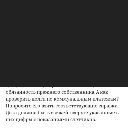
зарегистрирован. Верить на слово не стоит,
попросите продавца документально
подтвердить этот факт. Проверка прописанных в
квартире заключается в получении архивной
выписки из домовой книги — это даст
возможность убедиться, что вы не получите в
нагрузку жильцов, имеющих право пользования.
Справка об отсутствии
задолженности по коммунальным
платежам
Важно убедиться в отсутствии задолженностей:
до продажи квартиры оплата «коммуналки» —
обязанность прежнего собственника. А как
проверить долги по коммунальным платежам?
Попросите его взять соответствующие справки.
Дата должна быть свежей, сверьте указанные в
них цифры с показаниями счетчиков.