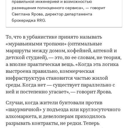
правильной инженерией и возможностью
размещения полноценного сервиса», — говорит
Светлана Ярова, директор департамента
брокериджа RRG.
00:00
/
00:00
То, что в урбанистике принято называть
«муравьиными тропами» (оптимальные
маршруты между домом, кофейней, аптекой и
детской студией), — это, по ее словам, не теория,
а вполне практическая вещь. «Когда эта логика
выстроена правильно, коммерческая
инфраструктура становится частью жилой
среды. Когда нет — существует параллельно с
ней и постепенно угасает», — говорит Ярова.
Случаи, когда жители бунтовали против
«шаурмичной» у подъезда или круглосуточного
алкомаркета, и девелоперам приходилось
разрывать контракты, не редки. Теперь