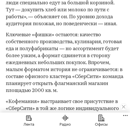
люди специально едут за большой корзиной.
Тут — докупить хлеб или молоко по пути с
работы», — объясняет он. По уровню дохода
аудитория похожая, но поведенчески — иная.
Ключевые «фишки» остаются: качество
собственного производства, кулинария, готовая
еда и полуфабрикаты — но ассортимент будет
более узким, а формат сдвинется в сторону
ежедневных небольших покупок. Впрочем,
малым форматом история не ограничивается: в
составе офисного кластера «СберСити» команда
планирует открыть флагманский магазин
площадью 2000 кв. м.
«Кофемания» выстраивает свое присутствие в
«СберСити» в той же логике индивидуального
подхода. Для «СберСити» ключевыми
ориентирами при проектировании стали
Лента
Радио
Офисы
технологичность решений, функциональность и